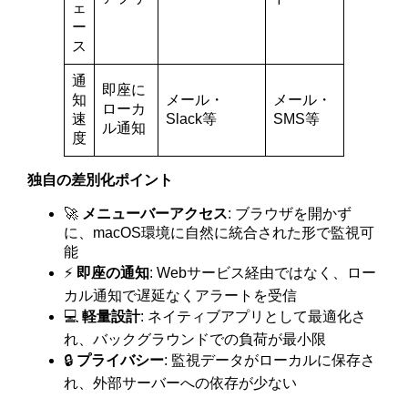
ェ
ー
ス
通
即座に
知
メール・
メール・
ローカ
速
Slack等
SMS等
ル通知
度
独自の差別化ポイント
🚀
メニューバーアクセス
: ブラウザを開かず
に、macOS環境に自然に統合された形で監視可
能
⚡
即座の通知
: Webサービス経由ではなく、ロー
カル通知で遅延なくアラートを受信
💻
軽量設計
: ネイティブアプリとして最適化さ
れ、バックグラウンドでの負荷が最小限
🔒
プライバシー
: 監視データがローカルに保存さ
れ、外部サーバーへの依存が少ない