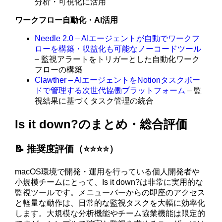
分析・可視化に活用
ワークフロー自動化・AI活用
Needle 2.0 – AIエージェントが自動でワークフ
ローを構築・収益化も可能なノーコードツール
– 監視アラートをトリガーとした自動化ワーク
フローの構築
Clawther – AIエージェントをNotionタスクボー
ドで管理する次世代協働プラットフォーム
– 監
視結果に基づくタスク管理の統合
Is it down?のまとめ・総合評価
📝 推奨度評価（⭐️⭐️⭐️⭐️）
macOS環境で開発・運用を行っている個人開発者や
小規模チームにとって、Is it down?は非常に実用的な
監視ツールです。メニューバーからの即座のアクセス
と軽量な動作は、日常的な監視タスクを大幅に効率化
します。大規模な分析機能やチーム協業機能は限定的