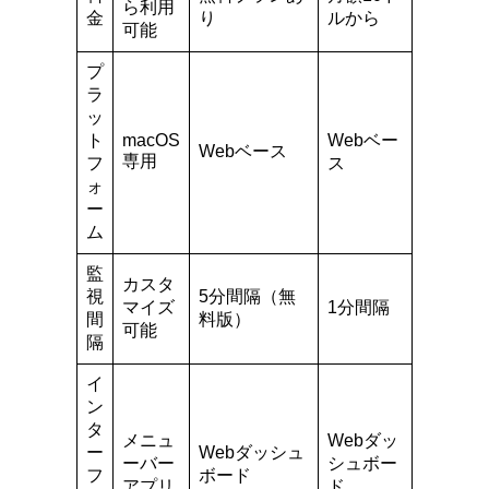
ら利用
金
り
ルから
可能
プ
ラ
ッ
ト
macOS
Webベー
Webベース
専用
フ
ス
ォ
ー
ム
監
カスタ
視
5分間隔（無
マイズ
1分間隔
間
料版）
可能
隔
イ
ン
タ
メニュ
Webダッ
ー
Webダッシュ
ーバー
シュボー
フ
ボード
アプリ
ド