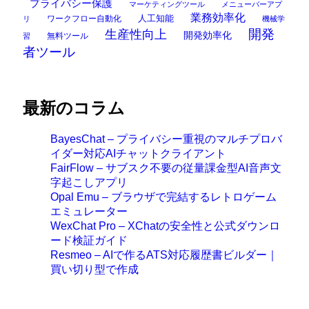
プライバシー保護
マーケティングツール
メニューバーアプ
業務効率化
ワークフロー自動化
人工知能
リ
機械学
開発
生産性向上
開発効率化
無料ツール
習
者ツール
最新のコラム
BayesChat – プライバシー重視のマルチプロバ
イダー対応AIチャットクライアント
FairFlow – サブスク不要の従量課金型AI音声文
字起こしアプリ
Opal Emu – ブラウザで完結するレトロゲーム
エミュレーター
WexChat Pro – XChatの安全性と公式ダウンロ
ード検証ガイド
Resmeo – AIで作るATS対応履歴書ビルダー｜
買い切り型で作成