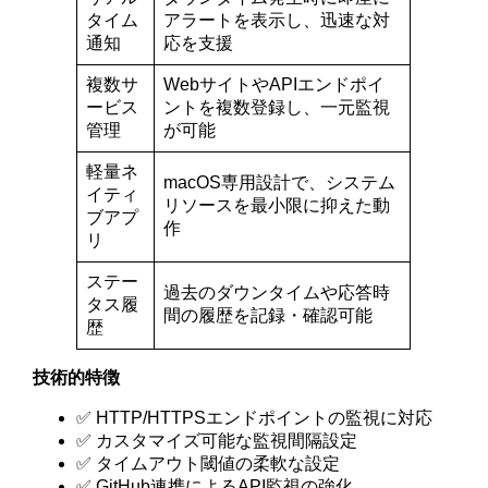
タイム
アラートを表示し、迅速な対
通知
応を支援
複数サ
WebサイトやAPIエンドポイ
ービス
ントを複数登録し、一元監視
管理
が可能
軽量ネ
macOS専用設計で、システム
イティ
リソースを最小限に抑えた動
ブアプ
作
リ
ステー
過去のダウンタイムや応答時
タス履
間の履歴を記録・確認可能
歴
技術的特徴
✅ HTTP/HTTPSエンドポイントの監視に対応
✅ カスタマイズ可能な監視間隔設定
✅ タイムアウト閾値の柔軟な設定
✅ GitHub連携によるAPI監視の強化