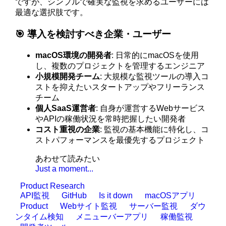
ですが、シンプルで確実な監視を求めるユーザーには
最適な選択肢です。
🎯 導入を検討すべき企業・ユーザー
macOS環境の開発者
: 日常的にmacOSを使用
し、複数のプロジェクトを管理するエンジニア
小規模開発チーム
: 大規模な監視ツールの導入コ
ストを抑えたいスタートアップやフリーランス
チーム
個人SaaS運営者
: 自身が運営するWebサービス
やAPIの稼働状況を常時把握したい開発者
コスト重視の企業
: 監視の基本機能に特化し、コ
ストパフォーマンスを最優先するプロジェクト
あわせて読みたい
Just a moment...
Product Research
API監視
GitHub
Is it down
macOSアプリ
Product
Webサイト監視
サーバー監視
ダウ
ンタイム検知
メニューバーアプリ
稼働監視