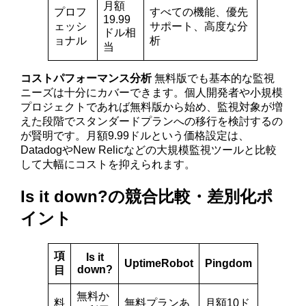
月額
プロフ
すべての機能、優先
19.99
ェッシ
サポート、高度な分
ドル相
ョナル
析
当
コストパフォーマンス分析
無料版でも基本的な監視
ニーズは十分にカバーできます。個人開発者や小規模
プロジェクトであれば無料版から始め、監視対象が増
えた段階でスタンダードプランへの移行を検討するの
が賢明です。月額9.99ドルという価格設定は、
DatadogやNew Relicなどの大規模監視ツールと比較
して大幅にコストを抑えられます。
Is it down?の競合比較・差別化ポ
イント
項
Is it
UptimeRobot
Pingdom
down?
目
無料か
料
無料プランあ
月額10ド