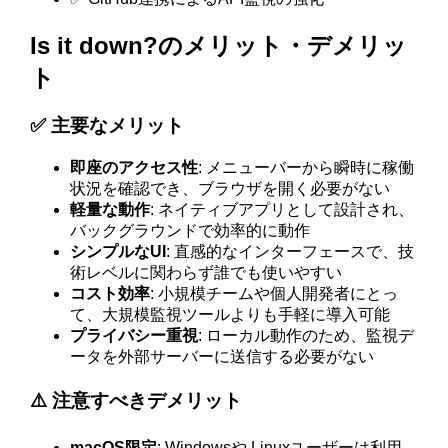
Is it down?のメリット・デメリッ
ト
✅ 主要なメリット
即座のアクセス性
: メニューバーから瞬時に稼働
状況を確認でき、ブラウザを開く必要がない
軽量な動作
: ネイティブアプリとして設計され、
バックグラウンドで効率的に動作
シンプルなUI
: 直感的なインターフェースで、技
術レベルに関わらず誰でも使いやすい
コスト効率
: 小規模チームや個人開発者にとっ
て、大規模監視ツールよりも手軽に導入可能
プライバシー重視
: ローカル動作のため、監視デ
ータを外部サーバーに送信する必要がない
⚠️ 注意すべきデメリット
macOS限定
: Windowsや Linuxユーザーは利用