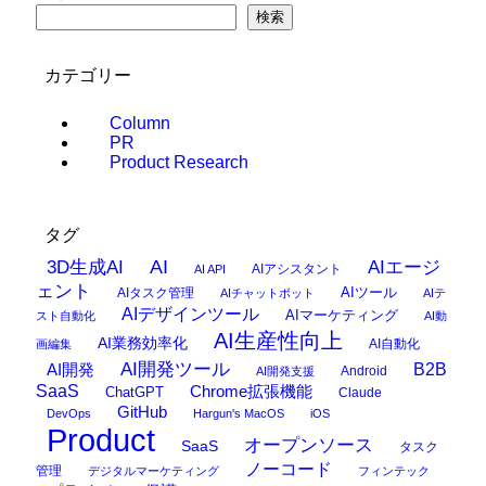
検索
カテゴリー
Column
PR
Product Research
タグ
AI
3D生成AI
AIエージ
AIアシスタント
AI API
ェント
AIタスク管理
AIツール
AIチャットボット
AIテ
AIデザインツール
AIマーケティング
スト自動化
AI動
AI生産性向上
AI業務効率化
AI自動化
画編集
AI開発ツール
AI開発
B2B
Android
AI開発支援
SaaS
Chrome拡張機能
ChatGPT
Claude
GitHub
DevOps
Hargun's MacOS
iOS
Product
オープンソース
SaaS
タスク
ノーコード
管理
デジタルマーケティング
フィンテック