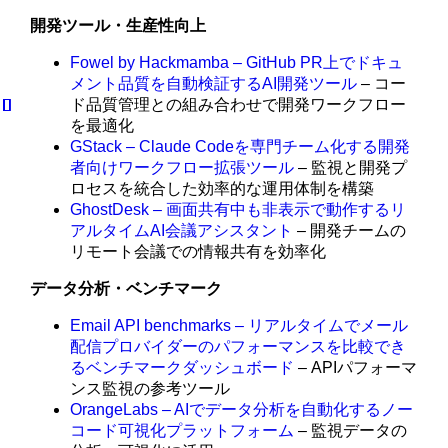
開発ツール・生産性向上
Fowel by Hackmamba – GitHub PR上でドキュ
メント品質を自動検証するAI開発ツール
– コー
ド品質管理との組み合わせで開発ワークフロー
を最適化
GStack – Claude Codeを専門チーム化する開発
者向けワークフロー拡張ツール
– 監視と開発プ
ロセスを統合した効率的な運用体制を構築
GhostDesk – 画面共有中も非表示で動作するリ
アルタイムAI会議アシスタント
– 開発チームの
リモート会議での情報共有を効率化
データ分析・ベンチマーク
Email API benchmarks – リアルタイムでメール
配信プロバイダーのパフォーマンスを比較でき
るベンチマークダッシュボード
– APIパフォーマ
ンス監視の参考ツール
OrangeLabs – AIでデータ分析を自動化するノー
コード可視化プラットフォーム
– 監視データの