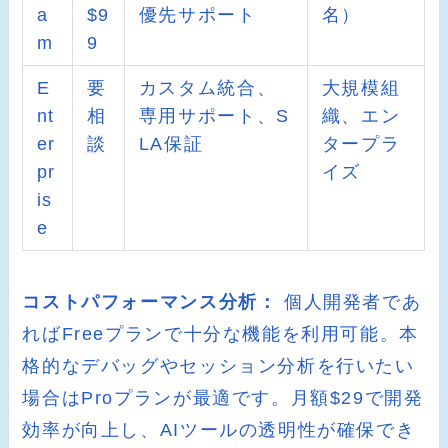
a
$9
優先サポート
名）
m
9
E
要
カスタム統合、
大規模組
nt
相
専用サポート、S
織、エン
er
談
LA保証
タープラ
pr
イズ
is
e
コストパフォーマンス分析：
個人開発者であ
ればFreeプランで十分な機能を利用可能。本
格的なデバッグやセッション分析を行いたい
場合はProプランが最適です。月額$29で開発
効率が向上し、AIツールの透明性が確保でき