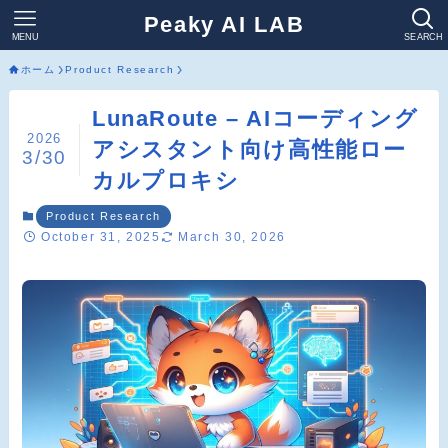
Peaky AI LAB
MENU
SEARCH
ホーム
Product Research
LunaRoute – AIコーディング
2026
アシスタント向け高性能ロー
3/30
カルプロキシ
Product Research
October 31, 2025
March 30, 2026