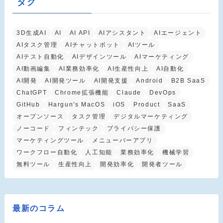
タグ
3D生成AI
AI
AI API
AIアシスタント
AIエージェント
AIタスク管理
AIチャットボット
AIツール
AIテスト自動化
AIデザインツール
AIマーケティング
AI動画編集
AI業務効率化
AI生産性向上
AI自動化
AI開発
AI開発ツール
AI開発支援
Android
B2B SaaS
ChatGPT
Chrome拡張機能
Claude
DevOps
GitHub
Hargun's MacOS
iOS
Product
SaaS
オープンソース
タスク管理
デジタルマーケティング
ノーコード
フィンテック
プライバシー保護
マーケティングツール
メニューバーアプリ
ワークフロー自動化
人工知能
業務効率化
機械学習
無料ツール
生産性向上
開発効率化
開発者ツール
最新のコラム