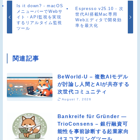
Is it down? - macOS
Espresso v25.10 - 次
メニューバーでWebサ
世代AI搭載Mac専用
イト・API監視を実現
Webエディタで開発効
するリアルタイム監視
率を最大化
ツール
関連記事
BeWorld-U – 複数AIモデル
が討論し人間とAIが共存する
次世代コミュニティ
August 7, 2026
Bankreife für Gründer —
TrioConsens – 銀行融資可
能性を事前診断する起業家向
けスコアリングツール