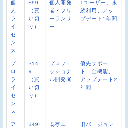
個
$99
個人開発
1ユーザー、永
人
（買
者・フリ
続利用、アッ
ラ
い切
ーランサ
プデート1年間
イ
り）
ー
セ
ン
ス
プ
$14
プロフェ
優先サポー
ロ
9
ッショナ
ト、全機能、
ラ
（買
ル開発者
アップデート2
イ
い切
年間
セ
り）
ン
ス
ア
$49-
既存ユー
旧バージョン