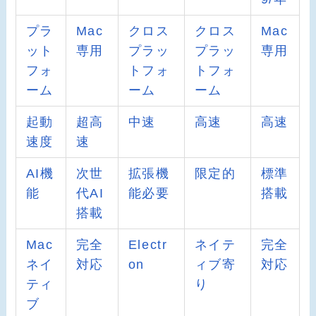
プラ
Mac
クロス
クロス
Mac
ット
専用
プラッ
プラッ
専用
フォ
トフォ
トフォ
ーム
ーム
ーム
起動
超高
中速
高速
高速
速度
速
AI機
次世
拡張機
限定的
標準
能
代AI
能必要
搭載
搭載
Mac
完全
Electr
ネイテ
完全
ネイ
対応
on
ィブ寄
対応
ティ
り
ブ