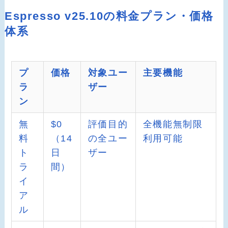
Espresso v25.10の料金プラン・価格
体系
プ
価格
対象ユー
主要機能
ラ
ザー
ン
無
$0
評価目的
全機能無制限
料
（14
の全ユー
利用可能
ト
日
ザー
ラ
間）
イ
ア
ル