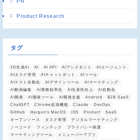
PR
Product Research
タグ
3D生成AI
AI
AI API
AIアシスタント
AIエージェント
AIタスク管理
AIチャットボット
AIツール
AIテスト自動化
AIデザインツール
AIマーケティング
AI動画編集
AI業務効率化
AI生産性向上
AI自動化
AI開発
AI開発ツール
AI開発支援
Android
B2B SaaS
ChatGPT
Chrome拡張機能
Claude
DevOps
GitHub
Hargun's MacOS
iOS
Product
SaaS
オープンソース
タスク管理
デジタルマーケティング
ノーコード
フィンテック
プライバシー保護
マーケティングツール
メニューバーアプリ