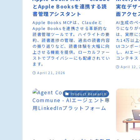
とApple Booksを連携する読
実在デザ
書管理アシスタント
面アクセ
Apple Books MCPは、Claudeと
AI生成の
Apple Booksを連携させる革新的な
りになりがち。
読書管理ツールです。ハイライトの要
は、実際に
約、読書進捗の管理、過去の読書内容
た14万以
の振り返りなど、読書体験を大幅に向
UIコンポ
上させる機能を提供。ローカルファー
し、AIエ
ストでプライバシーにも配慮されてい
コンテキス
ます。
April 12,
April 21, 2026
Product Research