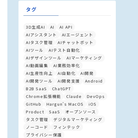
タグ
3D生成AI
AI
AI API
AIアシスタント
AIエージェント
AIタスク管理
AIチャットボット
AIツール
AIテスト自動化
AIデザインツール
AIマーケティング
AI動画編集
AI業務効率化
AI生産性向上
AI自動化
AI開発
AI開発ツール
AI開発支援
Android
B2B SaaS
ChatGPT
Chrome拡張機能
Claude
DevOps
GitHub
Hargun's MacOS
iOS
Product
SaaS
オープンソース
タスク管理
デジタルマーケティング
ノーコード
フィンテック
プライバシー保護