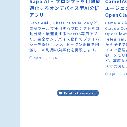
Sapa AI – プロンプトを自動最
CamelA
適化するオンデバイス型AI分析
エージェ
アプリ
OpenC
Sapa AIは、ChatGPTやClaudeなど
CamelA
のAIツールで使用するプロンプトを自
Claude
動分析・最適化するmacOS専用アプ
OpenCl
リ。完全オンデバイス動作でプライバ
Telegr
シーを保護しつつ、トークン消費を削
から操作で
減し、AI利用の効率化を実現します。
イスで管理
御、メモリ
April 9, 2026
ど、高度な
スで実現し
April 6, 
Product Research