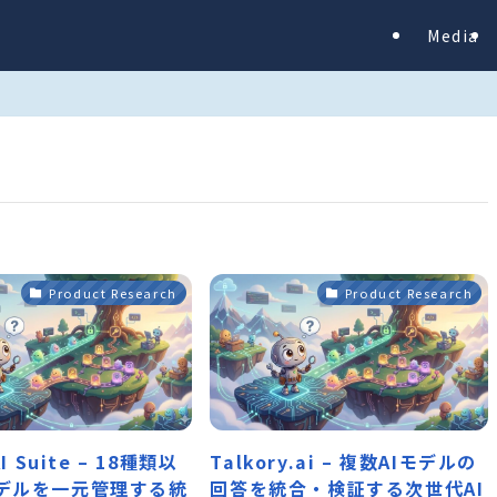
Media
Product Research
Product Research
AI Suite – 18種類以
Talkory.ai – 複数AIモデルの
モデルを一元管理する統
回答を統合・検証する次世代AI