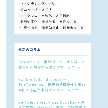
マーケティングツール
メニューバーアプリ
ワークフロー自動化
人工知能
業務効率化
機械学習
無料ツール
生産性向上
開発効率化
開発者ツール
最新のコラム
BeWorld-U – 複数AIモデルが討論し人
間とAIが共存する次世代コミュニティ
Bankreife für Gründer —
TrioConsens – 銀行融資可能性を事前
診断する起業家向けスコアリングツール
Certified Steel Pipes Supplier – 産
業用鋼管のグローバル調達・品質保証プ