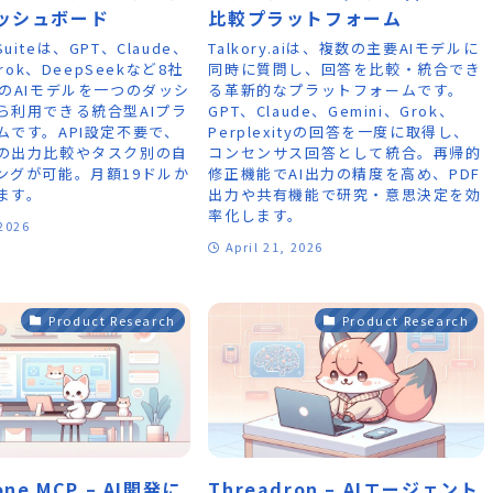
ダッシュボード
比較プラットフォーム
I Suiteは、GPT、Claude、
Talkory.aiは、複数の主要AIモデルに
Grok、DeepSeekなど8社
同時に質問し、回答を比較・統合でき
上のAIモデルを一つのダッシ
る革新的なプラットフォームです。
ら利用できる統合型AIプラ
GPT、Claude、Gemini、Grok、
ムです。API設定不要で、
Perplexityの回答を一度に取得し、
の出力比較やタスク別の自
コンセンサス回答として統合。再帰的
ングが可能。月額19ドルか
修正機能でAI出力の精度を高め、PDF
ます。
出力や共有機能で研究・意思決定を効
率化します。
 2026
April 21, 2026
Product Research
Product Research
one MCP – AI開発に
Threadron – AIエージェント