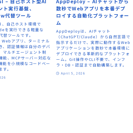
GI – 自己ホスト型AI
AppDeploy – AIチャットから
ント実行基盤、
数秒でWebアプリを本番デプ
law代替ツール
ロイする自動化プラットフォー
ム
GIは、自己ホスト環境で
 Codeを実行できる軽量な
AppDeployは、AIチャット
aw代替ツールです。
（ChatGPT/Claude）から自然言語で
am、Webアプリ、ターミナル
指示するだけで、実際に動作するWeb
き、認証情報は自分のデバ
アプリケーションを数秒で本番環境に
。マルチエージェント制
デプロイできる革新的なプラットフォ
機能、MCPサーバー対応な
ーム。Git操作やCLI不要で、インフ
機能を小規模なコードベー
ラ・DB・認証まで自動構築します。
ます。
April 5, 2026
2026