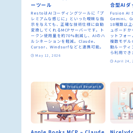
ーツール
合型AI
RestoはAIコーディングツールに「プ
Fusion A
レミアムな感じに」といった曖昧な指
Gemini、
示を与えても、正確な技術仕様に自動
18種類以
変換してくれるMCPサーバーです。ト
ュボードか
ークン使用量を約70%削減し、AIのハ
ットフォー
ルシネーションを軽減。Claude、
複数モデル
Cursor、Windsurfなどと連携可能。
動ルーティ
ら利用でき
May 12, 2026
April 24,
Product Research
Apple Books MCP – Claude
Nicelyd