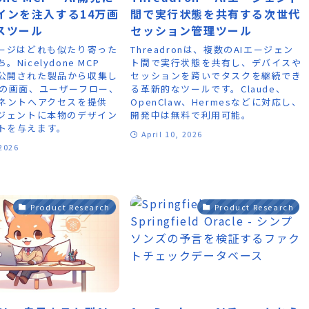
インを注入する14万画
間で実行状態を共有する次世代
スツール
セッション管理ツール
ページはどれも似たり寄った
Threadronは、複数のAIエージェン
Nicelydone MCP
ト間で実行状態を共有し、デバイスや
公開された製品から収集し
セッションを跨いでタスクを継続でき
上の画面、ユーザーフロー、
る革新的なツールです。Claude、
ーネントへアクセスを提供
OpenClaw、Hermesなどに対応し、
ージェントに本物のデザイン
開発中は無料で利用可能。
トを与えます。
April 10, 2026
 2026
Product Research
Product Research