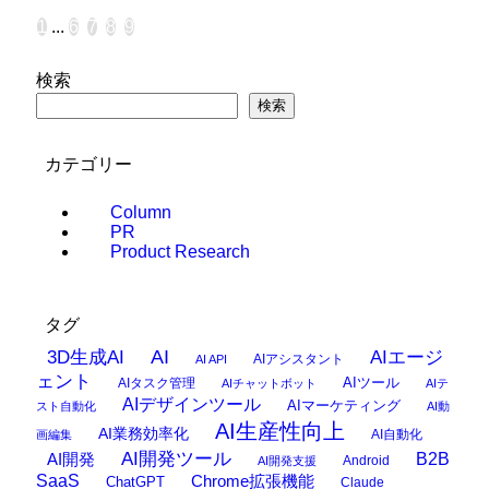
1
...
6
7
8
9
検索
検索
カテゴリー
Column
PR
Product Research
タグ
AI
3D生成AI
AIエージ
AIアシスタント
AI API
ェント
AIタスク管理
AIツール
AIチャットボット
AIテ
AIデザインツール
AIマーケティング
スト自動化
AI動
AI生産性向上
AI業務効率化
AI自動化
画編集
AI開発ツール
AI開発
B2B
Android
AI開発支援
SaaS
Chrome拡張機能
ChatGPT
Claude