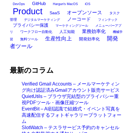
GitHub
DevOps
Hargun's MacOS
iOS
Product
オープンソース
SaaS
タスク
ノーコード
管理
デジタルマーケティング
フィンテック
プライバシー保護
マーケティングツール
メニューバーアプ
業務効率化
ワークフロー自動化
人工知能
リ
機械学
開発
生産性向上
開発効率化
無料ツール
習
者ツール
最新のコラム
Verified Gmail Accounts – メールマーケティン
グ向け認証済みGmailアカウント販売サービス
QuietUtils – ブラウザ完結型のプライバシー重
視PDFツール・画像圧縮ツール
EventBit – AI顔認識で結婚式・イベント写真を
高速配信するフォトギャラリープラットフォー
ム
SlotWatch – テスラサービス予約のキャンセル