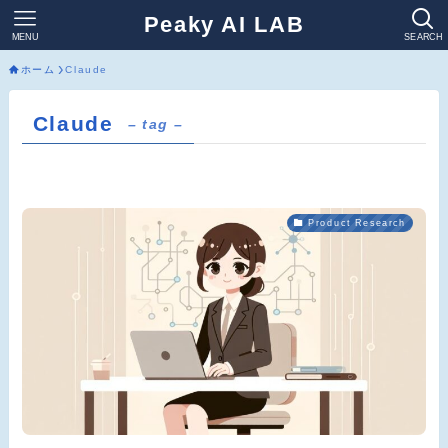
Peaky AI LAB
MENU
SEARCH
ホーム
Claude
Claude
– tag –
Product Research