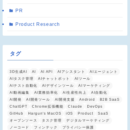
PR
Product Research
タグ
3D生成AI
AI
AI API
AIアシスタント
AIエージェント
AIタスク管理
AIチャットボット
AIツール
AIテスト自動化
AIデザインツール
AIマーケティング
AI動画編集
AI業務効率化
AI生産性向上
AI自動化
AI開発
AI開発ツール
AI開発支援
Android
B2B SaaS
ChatGPT
Chrome拡張機能
Claude
DevOps
GitHub
Hargun's MacOS
iOS
Product
SaaS
オープンソース
タスク管理
デジタルマーケティング
ノーコード
フィンテック
プライバシー保護