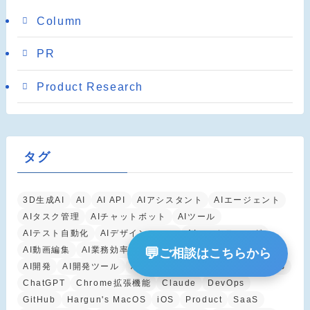
Column
PR
Product Research
タグ
3D生成AI
AI
AI API
AIアシスタント
AIエージェント
AIタスク管理
AIチャットボット
AIツール
AIテスト自動化
AIデザインツール
AIマーケティング
AI動画編集
AI業務効率化
AI生産性向上
AI自動化
💬
ご相談はこちらから
AI開発
AI開発ツール
AI開発支援
Android
B2B SaaS
ChatGPT
Chrome拡張機能
Claude
DevOps
GitHub
Hargun's MacOS
iOS
Product
SaaS