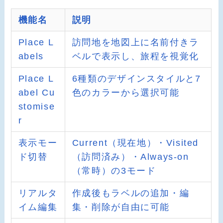
機能名
説明
Place L
訪問地を地図上に名前付きラ
abels
ベルで表示し、旅程を視覚化
Place L
6種類のデザインスタイルと7
abel Cu
色のカラーから選択可能
stomise
r
表示モー
Current（現在地）・Visited
ド切替
（訪問済み）・Always-on
（常時）の3モード
リアルタ
作成後もラベルの追加・編
イム編集
集・削除が自由に可能