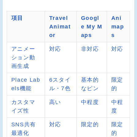
項目
Travel
Googl
Ani
Animat
e My M
map
or
aps
s
アニメー
対応
非対応
対応
ション動
画生成
Place Lab
6スタイ
基本的
限定
els機能
ル・7色
なピン
的
カスタマ
高い
中程度
中程
イズ性
度
SNS共有
対応
限定的
限定
最適化
的