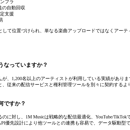
インフラ
用収益の自動回収
決定支援
易
フラ」として位置づけられ、単なる楽曲アップロードではなくアー
はどうなっていますか？
1,200名以上のアーティストが利用している実績があります。15
と、従来の配信サービスと権利管理ツールを別々に契約するよ
は何ですか？
、1M Musicは戦略的な配信最適化、YouTube/TikTok
API優先設計により他ツールとの連携も容易で、データ駆動型