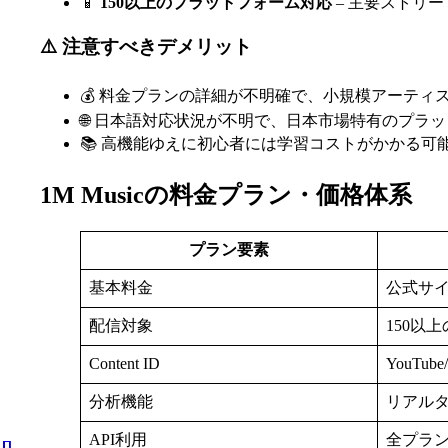
📱
150以上のプラットフォーム対応
– 主要ストリ
⚠️ 注意すべきデメリット
💰 料金プランの詳細が不明確で、小規模アーティ
🌐 日本語対応状況が不明で、日本市場特有のプラ
📚 高機能ゆえに初心者には学習コストがかかる可
1M Musicの料金プラン・価格体系
プラン要素
基本料金
公式サ
配信対象
150以
Content ID
YouTub
分析機能
リアル
API利用
全プラ