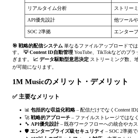
リアルタイム分析
ストリー
API優先設計
他ツール
SOC 2準拠
エンター
🎯 戦略的配信システム
単なるファイルアップロードでは
す。
💡 Content ID自動管理
YouTube、TikTok
ぎます。
📈 データ駆動型意思決定
ストリーミング数、
が可能になります。
1M Musicのメリット・デメリット
✅ 主要なメリット
📊
包括的な収益化戦略
– 配信だけでなくContent
🚀
戦略的アプローチ
– ファイルストレージではな
🔧
API優先設計
– 既存ワークフローへの統合やカ
🛡️
エンタープライズ級セキュリティ
– SOC 2準