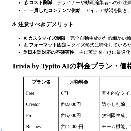
💰
コスト削減
– デザイナーや動画編集者への外注
📈
一貫したコンテンツ供給
– アイデア枯渇を防ぎ
⚠️ 注意すべきデメリット
❌
カスタマイズ制限
– 完全自動生成のため細かい
⚠️
フォーマット固定
– クイズ形式に特化している
🌐
日本語対応の不確実性
– 主に英語圏向けに最適
Trivia by Typito AIの料金プラン・
プラン名
月額料金
Free
0円
基本的なクイ
Creator
約2,000円
透かし削除、
Pro
約5,000円
無制限生成、
Business
約15,000円
チーム機能、