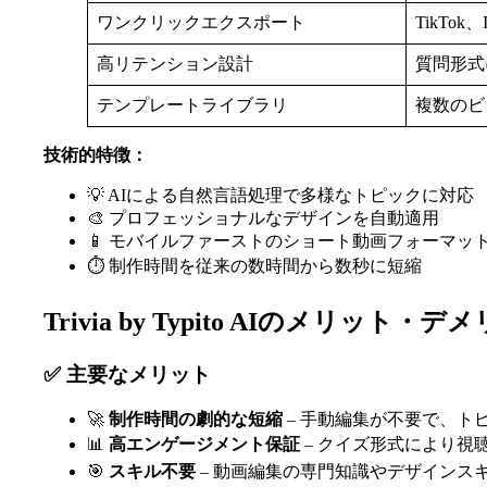
ワンクリックエクスポート
TikTok
高リテンション設計
質問形式
テンプレートライブラリ
複数のビ
技術的特徴：
💡 AIによる自然言語処理で多様なトピックに対応
🎨 プロフェッショナルなデザインを自動適用
📱 モバイルファーストのショート動画フォーマッ
⏱️ 制作時間を従来の数時間から数秒に短縮
Trivia by Typito AIのメリット・
✅ 主要なメリット
🚀
制作時間の劇的な短縮
– 手動編集が不要で、ト
📊
高エンゲージメント保証
– クイズ形式により視
🎯
スキル不要
– 動画編集の専門知識やデザインス