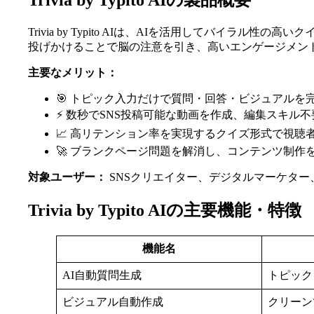
Trivia by Typito AIの製品概要
Trivia by Typito AIは、AIを活用してバ
投げかけることで脳の注意を引き、高いエンゲージメン
主要なメリット：
🎯 トピック入力だけで質問・回答・ビジュアルを
⚡ 数秒でSNS投稿可能な動画を作成、編集スキル不
📈 高リテンション率を実現するクイズ形式で視聴
🚀 ブランクページ問題を解消し、コンテンツ制作
対象ユーザー：
SNSクリエイター、デジタルマーケタ
Trivia by Typito AIの主要機能・特徴
機能名
AI自動質問生成
トピック
ビジュアル自動作成
クリーン