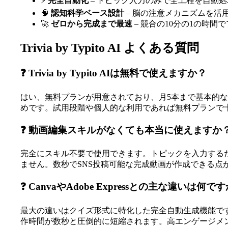
⚡
完全自動化
– トピック入力のみで全工程を自動
🧠
認知科学ベース設計
– 脳の注意メカニズムを活
🚀
ゼロから完成まで最速
– 競合の10分の1の時間
Trivia by Typito AI よくある質問
❓ Trivia by Typito AIは無料で使えますか？
はい、無料プランが用意されており、月5本まで基本的なク
めです。試用段階や個人的な利用であれば無料プランで
❓ 動画編集スキルがなくても本当に使えますか
完全にスキル不要で使用できます。トピックを入力する
ません。数秒でSNS投稿可能な完成動画が作成できる点
❓ CanvaやAdobe Expressとの主な違いは何で
最大の違いはクイズ形式に特化した完全自動生成機能です。Can
作時間が数秒と圧倒的に短縮されます。高エンゲージメ