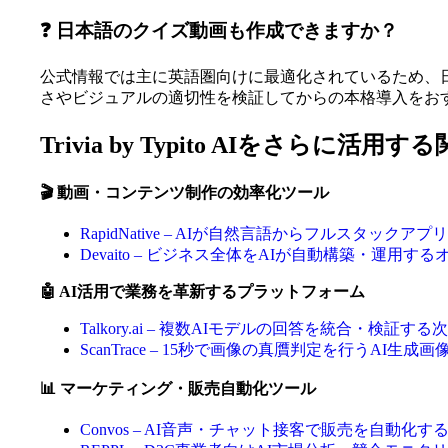
❓ 日本語のクイズ動画も作成できますか？
公式情報では主に英語圏向けに最適化されているため、
さやビジュアルの適切性を検証してからの本格導入をお
Trivia by Typito AIをさらに活用
🎬 動画・コンテンツ制作の効率化ツール
RapidNative – AIが自然言語からフルスタッ
Devaito – ビジネス全体をAIが自動構築・運
🤖 AI活用で業務を革新するプラットフォーム
Talkory.ai – 複数AIモデルの回答を統合・検証
ScanTrace – 15秒で画像の真贋判定を行うAI生成
📊 マーケティング・販売自動化ツール
Convos – AI音声・チャット接客で販売を自動