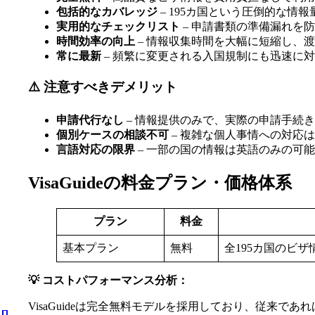
包括的なカバレッジ
– 195カ国という圧倒的な情
実用的なチェックリスト
– 申請書類の準備漏れを
時間効率の向上
– 情報収集時間を大幅に短縮し、
常に最新
– 頻繁に変更される入国規制にも迅速に
⚠️ 注意すべきデメリット
申請代行なし
– 情報提供のみで、実際の申請手続
個別ケースの相談不可
– 複雑な個人事情への対応
言語対応の限界
– 一部の国の情報は英語のみの可
VisaGuideの料金プラン・価格体系
プラン
料金
基本プラン
無料
全195カ国のビ
💡 コストパフォーマンス分析：
VisaGuideは完全無料モデルを採用しており、従来