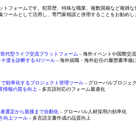
るプラットフォームです。犯罪歴、特殊な職業、複数国籍など複
報の収集ツールとして活用し、専門家相談と併用することをお勧めし
共有する次世代型ライブ交流プラットフォーム
– 海外イベントや国際交
マッチ度を診断するAIツール
– 海外就職・海外赴任の履歴書準備
計から展開まで効率化するプロジェクト管理ツール
– グローバルプロジェ
し顧客情報の質を向上
– 多言語対応のフォーム最適化
ントが候補者選定から面接まで自動化
– グローバル人材採用の効率化
らしさ向上ツール
– 多言語文書作成の品質向上