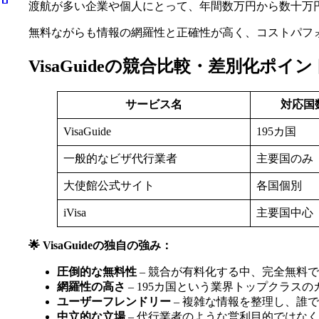
渡航が多い企業や個人にとって、年間数万円から数十万
無料ながらも情報の網羅性と正確性が高く、コストパフ
VisaGuideの競合比較・差別化ポイン
サービス名
対応国
VisaGuide
195カ国
一般的なビザ代行業者
主要国のみ
大使館公式サイト
各国個別
iVisa
主要国中心
🌟 VisaGuideの独自の強み：
圧倒的な無料性
– 競合が有料化する中、完全無料
網羅性の高さ
– 195カ国という業界トップクラス
ユーザーフレンドリー
– 複雑な情報を整理し、誰
中立的な立場
– 代行業者のような営利目的ではな