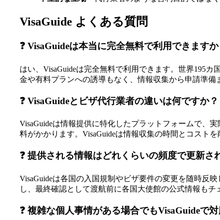
VisaGuide よくある質問
❓ VisaGuideは本当に完全無料で利用できます
はい、VisaGuideは完全無料で利用できます。世界
金や有料プランへの誘導もなく、情報収集から申請準備
❓ VisaGuideとビザ代行業者の違いは何ですか？
VisaGuideは情報提供に特化したプラットフォーム
料がかかります。VisaGuideは情報収集の時間とコス
❓ 提供される情報はどれくらいの頻度で更新さ
VisaGuideは各国の入国規制やビザ要件の変更を随
し、最終確認として渡航前に各国大使館の公式情報もチ
❓ 複雑な個人事情がある場合でもVisaGuide