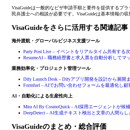
VisaGuideは一般的なビザ申請手順と要件を提供す
民弁護士への相談が必要です。VisaGuideは基本情
VisaGuideをさらに活用する関連記事
海外渡航・グローバルビジネス支援ツール
Party Post Live – イベントをリアルタイム
ResumeAI – 職務経歴書と求人票を自動分析して
業務効率化・プロジェクト管理ツール
Dify Launch Desk – Difyアプリ開発を設
Formfuel – AIでお問い合わせフォームを最適化
AI・自動化による生産性向上
Mira AI By CosmoQuick – AI採用エージェ
DeepDetect – AI生成テキスト検出と文章の人間
VisaGuideのまとめ・総合評価