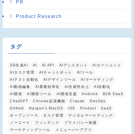
PR
Product Research
タグ
3D生成AI
AI
AI API
AIアシスタント
AIエージェント
AIタスク管理
AIチャットボット
AIツール
AIテスト自動化
AIデザインツール
AIマーケティング
AI動画編集
AI業務効率化
AI生産性向上
AI自動化
AI開発
AI開発ツール
AI開発支援
Android
B2B SaaS
ChatGPT
Chrome拡張機能
Claude
DevOps
GitHub
Hargun's MacOS
iOS
Product
SaaS
オープンソース
タスク管理
デジタルマーケティング
ノーコード
フィンテック
プライバシー保護
マーケティングツール
メニューバーアプリ