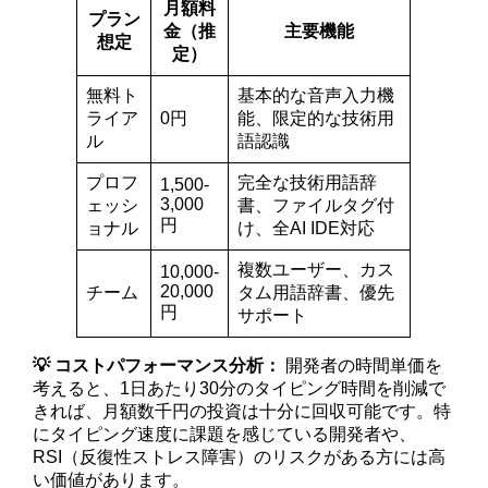
月額料
プラン
金（推
主要機能
想定
定）
無料ト
基本的な音声入力機
ライア
0円
能、限定的な技術用
ル
語認識
プロフ
完全な技術用語辞
1,500-
3,000
ェッシ
書、ファイルタグ付
円
ョナル
け、全AI IDE対応
複数ユーザー、カス
10,000-
20,000
チーム
タム用語辞書、優先
円
サポート
💡 コストパフォーマンス分析：
開発者の時間単価を
考えると、1日あたり30分のタイピング時間を削減で
きれば、月額数千円の投資は十分に回収可能です。特
にタイピング速度に課題を感じている開発者や、
RSI（反復性ストレス障害）のリスクがある方には高
い価値があります。