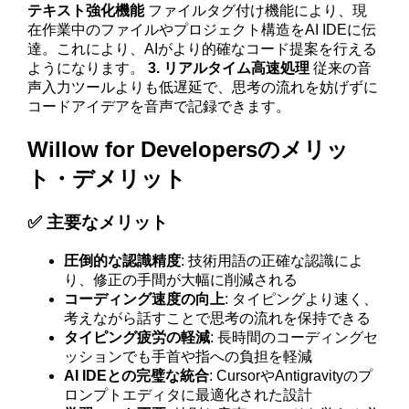
テキスト強化機能
ファイルタグ付け機能により、現
在作業中のファイルやプロジェクト構造をAI IDEに伝
達。これにより、AIがより的確なコード提案を行える
ようになります。
3. リアルタイム高速処理
従来の音
声入力ツールよりも低遅延で、思考の流れを妨げずに
コードアイデアを音声で記録できます。
Willow for Developersのメリッ
ト・デメリット
✅ 主要なメリット
圧倒的な認識精度
: 技術用語の正確な認識によ
り、修正の手間が大幅に削減される
コーディング速度の向上
: タイピングより速く、
考えながら話すことで思考の流れを保持できる
タイピング疲労の軽減
: 長時間のコーディングセ
ッションでも手首や指への負担を軽減
AI IDEとの完璧な統合
: CursorやAntigravityのプ
ロンプトエディタに最適化された設計