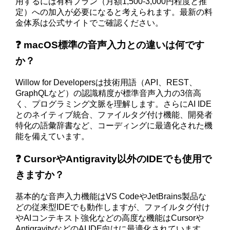
用するには有料プラン（月額1,500-3,000円程度と推
定）への加入が必要になると考えられます。最新の料
金体系は公式サイトでご確認ください。
❓ macOS標準の音声入力との違いは何です
か？
Willow for Developersは技術用語（API、REST、
GraphQLなど）の認識精度が標準音声入力の3倍高
く、プログラミング文脈を理解します。さらにAI IDE
とのネイティブ統合、ファイルタグ付け機能、開発者
特化の語彙辞書など、コーディングに最適化された機
能を備えています。
❓ CursorやAntigravity以外のIDEでも使用で
きますか？
基本的な音声入力機能はVS CodeやJetBrains製品な
どの従来型IDEでも動作しますが、ファイルタグ付け
やAIコンテキスト強化などの高度な機能はCursorや
AntigravityなどのAI IDE向けに最適化されています。