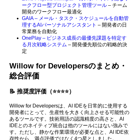
ークフロー型プロジェクト管理ツール
– チーム
開発のワークフロー最適化
GAIA – メール・タスク・スケジュールを自動管
理するAIパーソナルアシスタント
– 開発者の日
常業務を自動化
OnePlay – ビジネス成長の最優先課題を特定す
る月次戦略システム
– 開発優先順位の戦略的決
定
Willow for Developersのまとめ・
総合評価
📝 推奨度評価（⭐️⭐️⭐️⭐️）
Willow for Developersは、AI IDEを日常的に使用する
開発者にとって、生産性を大きく向上させる可能性の
あるツールです。技術用語の認識精度の高さと、AI
IDEとのネイティブ統合は他のツールにはない強みで
す。ただし、静かな作業環境が必要な点と、AI IDE依
存性から、満点評価ではなく4つ星としました。