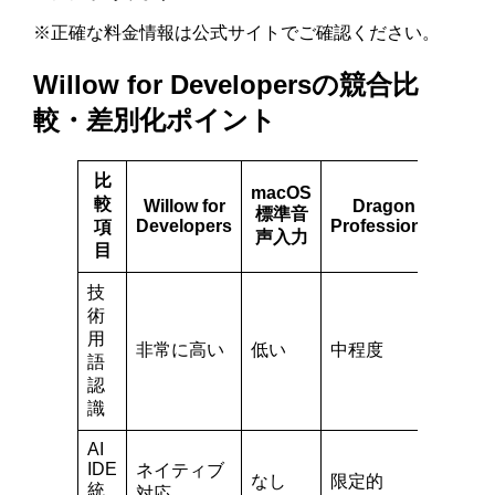
※正確な料金情報は公式サイトでご確認ください。
Willow for Developersの競合比
較・差別化ポイント
比
macOS
Git
較
Willow for
Dragon
標準音
Copi
Developers
Professional
項
Voi
声入力
目
技
術
用
非常に高い
低い
中程度
高い
語
認
識
AI
IDE
ネイティブ
GitH
なし
限定的
統
特化
対応