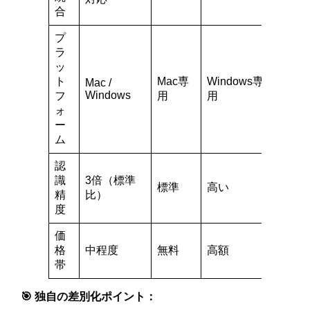
合
プ
ラ
ッ
VS
ト
Mac専
Windows専
Mac /
Cod
Windows
フ
用
用
用
ォ
ー
ム
認
識
3倍（標準
標準
高い
高い
精
比）
度
価
GitH
有料
格
中程度
無料
高額
ラン
帯
🎯 独自の差別化ポイント：