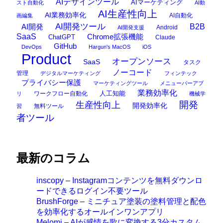
AIデザインツール
AIマーケティング
スト自動化
AI動
AI生産性向上
AI業務効率化
AI自動化
画編集
AI開発ツール
AI開発
B2B
Android
AI開発支援
SaaS
Chrome拡張機能
ChatGPT
Claude
GitHub
DevOps
Hargun's MacOS
iOS
Product
オープンソース
SaaS
タスク
ノーコード
管理
デジタルマーケティング
フィンテック
プライバシー保護
マーケティングツール
メニューバーアプ
業務効率化
ワークフロー自動化
人工知能
リ
機械学
開発
生産性向上
開発効率化
無料ツール
習
者ツール
最新のコラム
inscopy – Instagramコンテンツを無料ダウンロ
ードできるログイン不要ツール
BrushForge – ミニチュア塗装の塗料管理と配色
を効率化するオールインワンアプリ
Melomi – AIが感情を歌に変換する3分カスタム