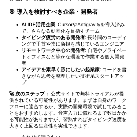
🎯 導入を検討すべき企業・開発者
AI IDE活用企業
: CursorやAntigravityを導入済み
で、さらなる効率化を目指すチーム
タイピング疲労のある開発者
: 長時間のコーディ
ングで手首や指に負担を感じているエンジニア
リモートワーク中心の開発者
: 自宅やプライベー
トオフィスなど静かな環境で作業する個人開発
者
アイデアを素早く形にしたい起業家
: コードを書
きながら思考を整理したい技術系スタートアッ
プ
🚀 次のステップ：
公式サイトで無料トライアルが提
供されている可能性があります。まずは自身のワーク
フローに適合するか、実際の開発環境で試してみるこ
とをおすすめします。音声入力に慣れるまで数日かか
る可能性がありますが、習熟すればタイピング速度を
大きく上回る生産性を実現できます。