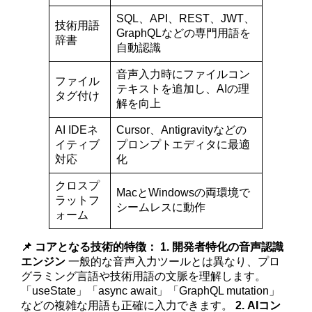
SQL、API、REST、JWT、
技術用語
GraphQLなどの専門用語を
辞書
自動認識
音声入力時にファイルコン
ファイル
テキストを追加し、AIの理
タグ付け
解を向上
AI IDEネ
Cursor、Antigravityなどの
イティブ
プロンプトエディタに最適
対応
化
クロスプ
MacとWindowsの両環境で
ラットフ
シームレスに動作
ォーム
📌 コアとなる技術的特徴：
1. 開発者特化の音声認識
エンジン
一般的な音声入力ツールとは異なり、プロ
グラミング言語や技術用語の文脈を理解します。
「useState」「async await」「GraphQL mutation」
などの複雑な用語も正確に入力できます。
2. AIコン