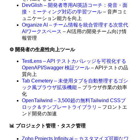
DevGlish – 開発者専用AI英語コーチ：発音・面
接・ミーティング対応の学習ツール
– 音声コミ
ュニケーション能力を向上
Organize AI – チーム情報を統合管理する次世代
AIワークスペース
– AI活用の開発チーム向け情
報管理
⚙️ 開発者の生産性向上ツール
TestLens – API テストカバレッジを可視化する
OpenAPI/Swagger 検証ツール
– APIテストの品
質向上
Tab Cemetery – 未使用タブを自動整理するゴシ
ック風ブラウザ拡張機能
– ブラウザ作業の効率
化
OpenTailwind – 3,500超の無料Tailwind CSSブ
ロック＆テンプレートライブラリ
– フロントエ
ンド開発の加速
📊 プロジェクト管理・タスク管理
Zoho Projects Infinity.ai – カスタマイズ可能なワ