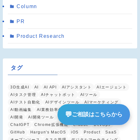
Column
PR
Product Research
タグ
3D生成AI
AI
AI API
AIアシスタント
AIエージェント
AIタスク管理
AIチャットボット
AIツール
AIテスト自動化
AIデザインツール
AIマーケティング
AI動画編集
AI業務効率化
AI生産性向上
AI自動化
💬
ご相談はこちらから
AI開発
AI開発ツール
AI開発支援
Android
B2B SaaS
ChatGPT
Chrome拡張機能
Claude
DevOps
GitHub
Hargun's MacOS
iOS
Product
SaaS
オープンソース
タスク管理
デジタルマーケティング