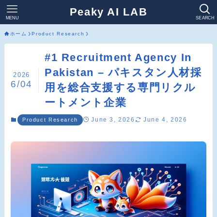
Peaky AI LAB
MENU
SEARCH
ホーム
Product Research
#1 Recruitment Agency In
Pakistan – パキスタン人材採
2026
6/04
用を総合支援する専門リクル
ートメント企業
June 3, 2026
June 4, 2026
Product Research