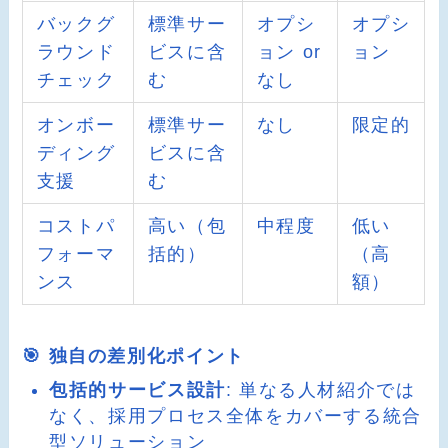
バックグ
標準サー
オプシ
オプシ
ラウンド
ビスに含
ョン or
ョン
チェック
む
なし
オンボー
標準サー
なし
限定的
ディング
ビスに含
支援
む
コストパ
高い（包
中程度
低い
フォーマ
括的）
（高
ンス
額）
🎯 独自の差別化ポイント
包括的サービス設計
: 単なる人材紹介では
なく、採用プロセス全体をカバーする統合
型ソリューション