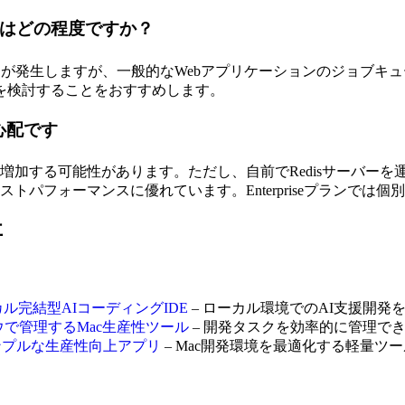
ンシはどの程度ですか？
と通信遅延が発生しますが、一般的なWebアプリケーションのジョ
を検討することをおすすめします。
心配です
が増加する可能性があります。ただし、自前でRedisサーバー
コストパフォーマンスに優れています。Enterpriseプランでは
事
ローカル完結型AIコーディングIDE
– ローカル環境でのAI支援開発
ドウで管理するMac生産性ツール
– 開発タスクを効率的に管理でき
するシンプルな生産性向上アプリ
– Mac開発環境を最適化する軽量ツー