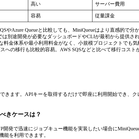
高い
サーバー費用
容易
従量課金
SQSやAzure Queueと比較しても、MiniQueueはより直
bitMQでは別途開発が必要なダッシュボードやCLIが最初から
な料金体系や最小利用料金がなく、小規模プロジェクトでも気
ビスへの移行も比較的容易。AWS SQSなどと比べて移行コスト
？
料で利用できます。APIキーを取得するだけで即座に利用開始でき
を選ぶべきケースは？
で迅速にジョブキュー機能を実装したい場合にMiniQueueが
全機能を利用できます。