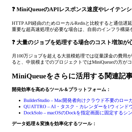
❓ MiniQueueのAPIレスポンス速度やレイテ
HTTP API経由のためローカルRedisと比較する
重要な超高速処理が必要な場合は、自前のインフラ構築
❓ 大量のジョブを処理する場合のコスト増加が
月100万ジョブを超える大規模処理では従量課金の費用
ると、中規模までのプロジェクトではMiniQueueの方が
MiniQueueをさらに活用する関連記
開発効率を高めるツール＆プラットフォーム：
BuilderStudio – Mac開発者向けクラウド不要の
QUATTRO – AI・タスク・カレンダーを1ウィン
DockSolo – macOSのDockを指定画面に固定
データ処理＆変換を効率化するツール：