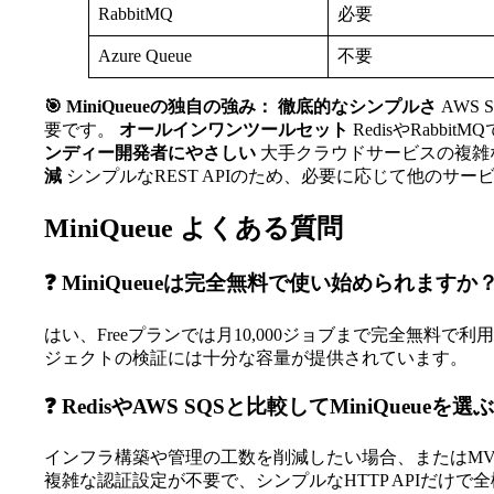
RabbitMQ
必要
Azure Queue
不要
🎯 MiniQueueの独自の強み：
徹底的なシンプルさ
AWS 
要です。
オールインワンツールセット
RedisやRab
ンディー開発者にやさしい
大手クラウドサービスの複雑
減
シンプルなREST APIのため、必要に応じて他のサー
MiniQueue よくある質問
❓ MiniQueueは完全無料で使い始められますか
はい、Freeプランでは月10,000ジョブまで完全無
ジェクトの検証には十分な容量が提供されています。
❓ RedisやAWS SQSと比較してMiniQueue
インフラ構築や管理の工数を削減したい場合、またはMVP開発
複雑な認証設定が不要で、シンプルなHTTP APIだけで