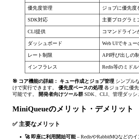
優先度管理
ジョブに優先度
SDK対応
主要プログラミ
CLI提供
コマンドライン
ダッシュボード
Web UIでキ
レート制限
API呼び出し
インフラレス
Redis等のミ
🎯 コア機能の詳細：
キュー作成とジョブ管理
シンプルな
けで実行できます。
優先度ベースの処理
各ジョブに優先
可能です。
開発者向けツール群
SDK、CLI、管理ダ
MiniQueueのメリット・デメリット
✅ 主要なメリット
🚀 即座に利用開始可能
– RedisやRabbitM