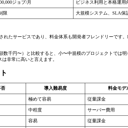
000,000ジョブ/月
ビジネス利用と本格運用
制限
大規模システム、SLA保
）で開発されたサービスであり、料金体系も開発者フレンドリーです
（月額数千円〜）と比較すると、小〜中規模のプロジェクトでは
スは非常に高いと言えます。
ント
要否
導入難易度
料金モデ
極めて容易
従量課金
中程度
サーバー費用
容易
従量課金