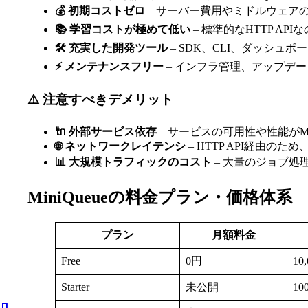
💰 初期コストゼロ
– サーバー費用やミドルウェア
📚 学習コストが極めて低い
– 標準的なHTTP A
🛠️ 充実した開発ツール
– SDK、CLI、ダッシ
⚡ メンテナンスフリー
– インフラ管理、アップデ
⚠️ 注意すべきデメリット
🔌 外部サービス依存
– サービスの可用性や性能がM
🌐 ネットワークレイテンシ
– HTTP API経由の
📊 大規模トラフィックのコスト
– 大量のジョブ処
MiniQueueの料金プラン・価格体系
プラン
月額料金
Free
0円
10
Starter
未公開
10