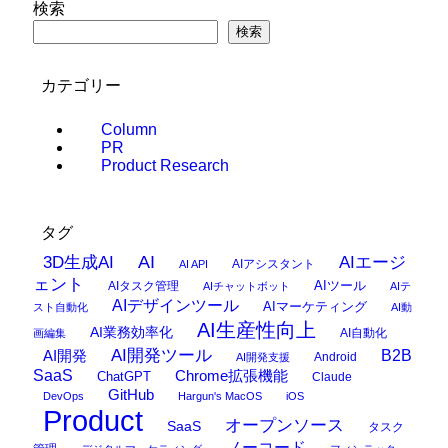
検索
検索
カテゴリー
Column
PR
Product Research
タグ
AI
3D生成AI
AIエージ
AIアシスタント
AI API
ェント
AIタスク管理
AIツール
AIチャットボット
AIテ
AIデザインツール
AIマーケティング
スト自動化
AI動
AI生産性向上
AI業務効率化
AI自動化
画編集
AI開発ツール
AI開発
B2B
Android
AI開発支援
SaaS
Chrome拡張機能
ChatGPT
Claude
GitHub
DevOps
Hargun's MacOS
iOS
Product
オープンソース
SaaS
タスク
ノーコード