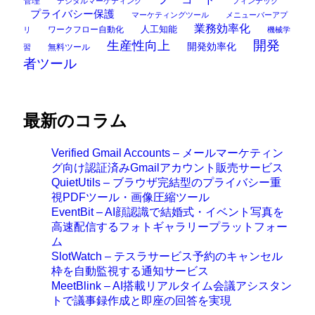
管理
デジタルマーケティング
フィンテック
プライバシー保護
マーケティングツール
メニューバーアプ
業務効率化
ワークフロー自動化
人工知能
リ
機械学
開発
生産性向上
開発効率化
無料ツール
習
者ツール
最新のコラム
Verified Gmail Accounts – メールマーケティン
グ向け認証済みGmailアカウント販売サービス
QuietUtils – ブラウザ完結型のプライバシー重
視PDFツール・画像圧縮ツール
EventBit – AI顔認識で結婚式・イベント写真を
高速配信するフォトギャラリープラットフォー
ム
SlotWatch – テスラサービス予約のキャンセル
枠を自動監視する通知サービス
MeetBlink – AI搭載リアルタイム会議アシスタン
トで議事録作成と即座の回答を実現