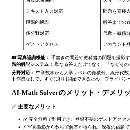
写真認識機能
スマートフ
テキスト入力対応
問題を直接
段階的解説
解答までの
多分野対応
代数・微積
ゲストアクセス
アカウント
📸 写真認識機能：
手書きの問題や教科書の問題を撮影す
階的解説システム：
単なる答えだけでなく、「なぜその
分野対応：
中学数学から大学レベルの微積分、線形代数
ト作成なしで、すぐに利用開始できるため、プライバシ
AI-Math Solverのメリット・デメリ
✅ 主要なメリット
💰 完全無料で利用でき、登録不要のゲストアクセ
⚡ 写真撮影から数秒で解答が得られ、深夜の宿題