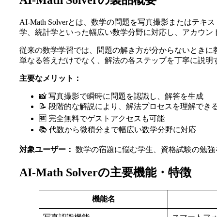
AI-Math Solverの製品概要
AI-Math Solverとは、数学の問題を写真撮影ま
学、統計学といった幅広い数学分野に対応し、アカウン
従来の数学学習では、問題の解き方が分からないときに教師や
単なる答えだけでなく、解法の各ステップを丁寧に説明
主要なメリット：
📸 写真撮影で瞬時に問題を認識し、解答を生成
📝 段階的な解説により、解法プロセスを理解でき
🆓 完全無料でゲストアクセスも可能
📚 代数から微積分まで幅広い数学分野に対応
対象ユーザー：
数学の宿題に悩む学生、資格試験の勉強
AI-Math Solverの主要機能・特徴
機能名