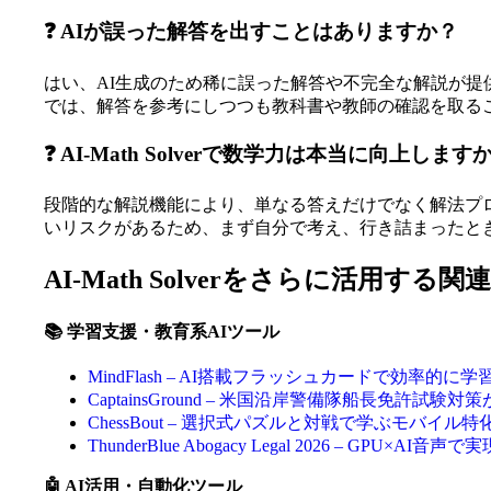
❓ AIが誤った解答を出すことはありますか？
はい、AI生成のため稀に誤った解答や不完全な解説が
では、解答を参考にしつつも教科書や教師の確認を取る
❓ AI-Math Solverで数学力は本当に向上します
段階的な解説機能により、単なる答えだけでなく解法プ
いリスクがあるため、まず自分で考え、行き詰まったと
AI-Math Solverをさらに活用する関
📚 学習支援・教育系AIツール
MindFlash – AI搭載フラッシュカードで効率的
CaptainsGround – 米国沿岸警備隊船長免許
ChessBout – 選択式パズルと対戦で学ぶモバイ
ThunderBlue Abogacy Legal 2026 – GP
🤖 AI活用・自動化ツール