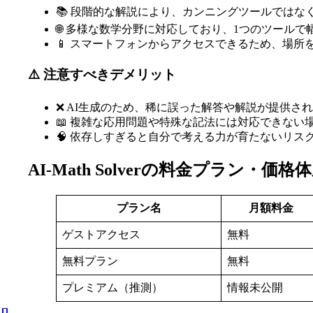
📚 段階的な解説により、カンニングツールではな
🌐 多様な数学分野に対応しており、1つのツール
📱 スマートフォンからアクセスできるため、場所
⚠️ 注意すべきデメリット
❌ AI生成のため、稀に誤った解答や解説が提供さ
📖 複雑な応用問題や特殊な記法には対応できない
🧠 依存しすぎると自分で考える力が育たないリス
AI-Math Solverの料金プラン・価格
プラン名
月額料金
ゲストアクセス
無料
無料プラン
無料
プレミアム（推測）
情報未公開