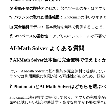
🎯
登録不要の即時アクセス：
競合ツールの多くはアプリダ
💡
バランスの取れた機能範囲：
Photomathの使いや
🆓
完全無料モデル：
基本機能を無料で提供することで、
🌏
Webベースの柔軟性：
アプリのインストールが不要で
AI-Math Solver よくある質問
❓ AI-Math Solverは本当に完全無料で使えます
はい、AI-Math Solverは基本機能を完全無料で
ランでは利用回数に制限がある可能性があるため、頻繁
❓ PhotomathとAI-Math Solverはどちらを
Photomathは基礎数学に特化しており、アプリの完成度
気軽に試したい場合や統計学・高度な数学が必要な場合はAI-M