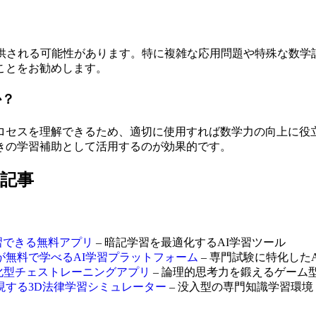
提供される可能性があります。特に複雑な応用問題や特殊な数学
ことをお勧めします。
か？
ロセスを理解できるため、適切に使用すれば数学力の向上に役
きの学習補助として活用するのが効果的です。
連記事
に学習できる無料アプリ
– 暗記学習を最適化するAI学習ツール
試験対策が無料で学べるAI学習プラットフォーム
– 専門試験に特化した
ル特化型チェストレーニングアプリ
– 論理的思考力を鍛えるゲーム
U×AI音声で実現する3D法律学習シミュレーター
– 没入型の専門知識学習環境