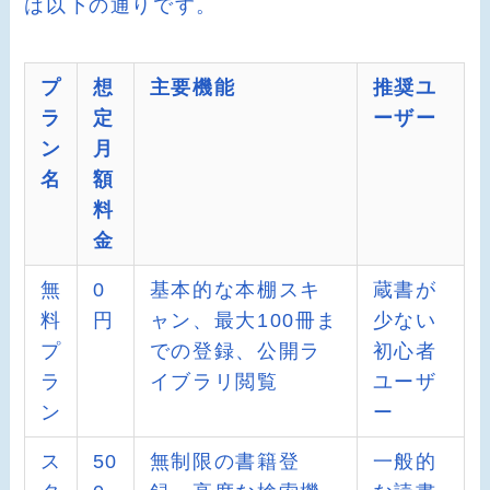
は以下の通りです。
プ
想
主要機能
推奨ユ
ラ
定
ーザー
ン
月
名
額
料
金
無
0
基本的な本棚スキ
蔵書が
料
円
ャン、最大100冊ま
少ない
プ
での登録、公開ラ
初心者
ラ
イブラリ閲覧
ユーザ
ン
ー
ス
50
無制限の書籍登
一般的