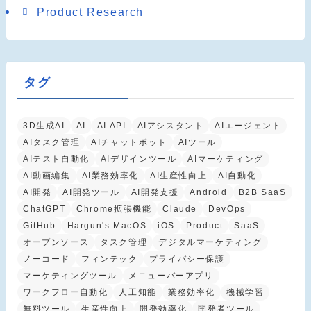
Product Research
タグ
3D生成AI
AI
AI API
AIアシスタント
AIエージェント
AIタスク管理
AIチャットボット
AIツール
AIテスト自動化
AIデザインツール
AIマーケティング
AI動画編集
AI業務効率化
AI生産性向上
AI自動化
AI開発
AI開発ツール
AI開発支援
Android
B2B SaaS
ChatGPT
Chrome拡張機能
Claude
DevOps
GitHub
Hargun's MacOS
iOS
Product
SaaS
オープンソース
タスク管理
デジタルマーケティング
ノーコード
フィンテック
プライバシー保護
マーケティングツール
メニューバーアプリ
ワークフロー自動化
人工知能
業務効率化
機械学習
無料ツール
生産性向上
開発効率化
開発者ツール