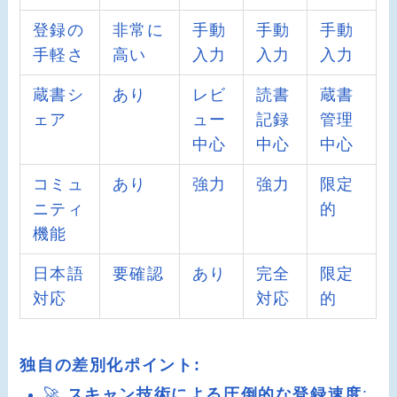
登録の
非常に
手動
手動
手動
手軽さ
高い
入力
入力
入力
蔵書シ
あり
レビ
読書
蔵書
ェア
ュー
記録
管理
中心
中心
中心
コミュ
あり
強力
強力
限定
ニティ
的
機能
日本語
要確認
あり
完全
限定
対応
対応
的
独自の差別化ポイント:
🚀
スキャン技術による圧倒的な登録速度
: