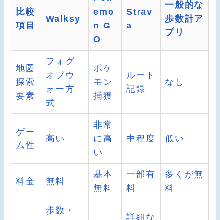
一般的な
比較
emo
Strav
Walksy
歩数計ア
項目
n G
a
プリ
O
フォグ
地図
ポケ
オブウ
ルート
探索
モン
なし
ォー方
記録
要素
捕獲
式
非常
ゲー
高い
に高
中程度
低い
ム性
い
基本
一部有
多くが無
料金
無料
無料
料
料
歩数・
詳細な