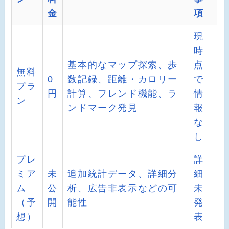
金
項
現
時
基本的なマップ探索、歩
点
無料
0
数記録、距離・カロリー
で
プラ
円
計算、フレンド機能、ラ
情
ン
ンドマーク発見
報
な
し
プレ
詳
ミア
未
追加統計データ、詳細分
細
ム
公
析、広告非表示などの可
未
（予
開
能性
発
想）
表