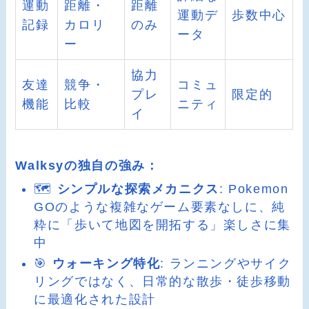
運動
距離・
距離
運動デ
歩数中心
記録
カロリ
のみ
ータ
ー
協力
友達
競争・
コミュ
プレ
限定的
機能
比較
ニティ
イ
Walksyの独自の強み：
🗺️
シンプルな探索メカニクス
: Pokemon
GOのような複雑なゲーム要素なしに、純
粋に「歩いて地図を開拓する」楽しさに集
中
🎯
ウォーキング特化
: ランニングやサイク
リングではなく、日常的な散歩・徒歩移動
に最適化された設計