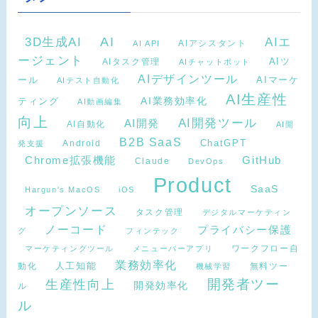
AI
3D生成AI
AIエ
AIアシスタント
AI API
ージェント
AIタスク管理
AIツ
AIチャットボット
AIデザインツール
AIマーケ
ール
AIテスト自動化
AI生産性
ティング
AI業務効率化
AI動画編集
向上
AI開発ツール
AI開発
AI自動化
AI開
B2B SaaS
Android
ChatGPT
発支援
Chrome拡張機能
GitHub
Claude
DevOps
Product
SaaS
Hargun's MacOS
iOS
オープンソース
タスク管理
デジタルマーケティン
ノーコード
プライバシー保護
グ
フィンテック
ワークフロー自
マーケティングツール
メニューバーアプリ
業務効率化
動化
人工知能
無料ツー
機械学習
開発者ツー
生産性向上
開発効率化
ル
ル