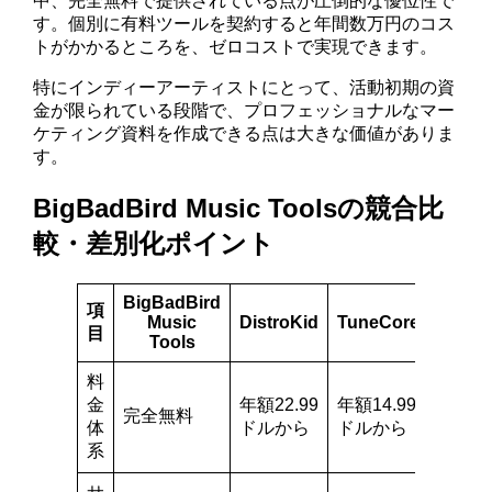
中、完全無料で提供されている点が圧倒的な優位性で
す。個別に有料ツールを契約すると年間数万円のコス
トがかかるところを、ゼロコストで実現できます。
特にインディーアーティストにとって、活動初期の資
金が限られている段階で、プロフェッショナルなマー
ケティング資料を作成できる点は大きな価値がありま
す。
BigBadBird Music Toolsの競合比
較・差別化ポイント
BigBadBird
項
Music
DistroKid
TuneCore
目
Tools
料
金
年額22.99
年額14.99
完全無料
体
ドルから
ドルから
系