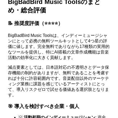
BigBadBird Music Toolsのまと
め・総合評価
📝 推奨度評価（⭐️⭐️⭐️⭐️）
BigBadBird Music Toolsは、インディーミュージシャ
ンにとって必携の無料ツールキットとして4つ星の評
価に値します。完全無料でありながら17種類の実用的
なツールを提供し、特にAI搭載の文章作成機能は音楽
活動の効率化に大きく貢献します。
減点要素としては、日本語対応の不透明さとデータ保
存機能の制約がありますが、無料であることを考慮す
れば十分に許容範囲内です。音楽配信以外のマーケテ
ィング業務に課題を感じているアーティストにとっ
て、導入リスクゼロで試せる価値ある選択肢となりま
す。
🎯 導入を検討すべき企業・個人
💡
活動初期のインディーミュージシャン
: 資金