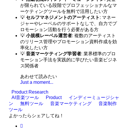
が限られている段階でプロフェッショナルなマ
ーケティングツールを無料で活用したい方
💡
セルフマネジメントのアーティスト
: マネー
ジャーやレーベルのサポートなしで、自力でプ
ロモーション活動を行う必要がある方
💡
小規模レーベル運営者
: 複数のアーティスト
のリリース管理やプロモーション資料作成を効
率化したい方
💡
音楽マーケティング学習者
: 業界標準のプロ
モーション手法を実践的に学びたい音楽ビジネ
ス関係者
あわせて読みたい
Just a moment...
Product Research
AI音楽ツール
Product
インディーミュージシャ
ン
無料ツール
音楽マーケティング
音楽制作
ツール
よかったらシェアしてね！