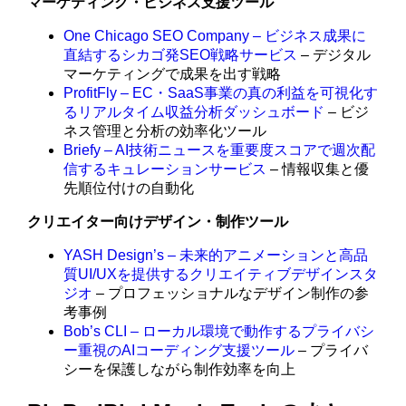
マーケティング・ビジネス支援ツール
One Chicago SEO Company – ビジネス成果に
直結するシカゴ発SEO戦略サービス
– デジタル
マーケティングで成果を出す戦略
ProfitFly – EC・SaaS事業の真の利益を可視化す
るリアルタイム収益分析ダッシュボード
– ビジ
ネス管理と分析の効率化ツール
Briefy – AI技術ニュースを重要度スコアで週次配
信するキュレーションサービス
– 情報収集と優
先順位付けの自動化
クリエイター向けデザイン・制作ツール
YASH Design’s – 未来的アニメーションと高品
質UI/UXを提供するクリエイティブデザインスタ
ジオ
– プロフェッショナルなデザイン制作の参
考事例
Bob’s CLI – ローカル環境で動作するプライバシ
ー重視のAIコーディング支援ツール
– プライバ
シーを保護しながら制作効率を向上