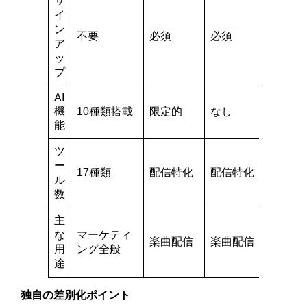
サ
イ
ン
不要
必須
必須
ア
ッ
プ
AI
機
10種類搭載
限定的
なし
能
ツ
ー
17種類
配信特化
配信特化
ル
数
主
な
マーケティ
楽曲配信
楽曲配信
用
ング全般
途
独自の差別化ポイント