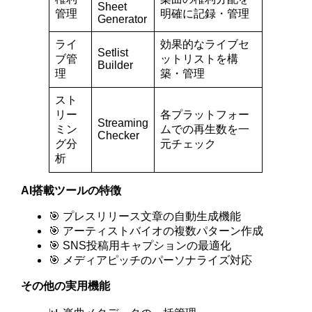
Sheet
管理
明確に記録・管理
Generator
ライ
効果的なライブセ
Setlist
ブ管
ットリストを構
Builder
理
築・管理
スト
リー
各プラットフォー
Streaming
ミン
ムでの再生数を一
Checker
グ分
元チェック
析
AI搭載ツールの特徴
🎯 プレスリリース文章の自動生成機能
🎯 アーティストバイオの複数パターン作成
🎯 SNS投稿用キャプションの最適化
🎯 メディアピッチのパーソナライズ対応
その他の実用機能