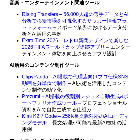
音楽・エンターテインメント関連ツール
Rising Transfers – 56,000人超の選手データとAI
分析で移籍市場を可視化するサッカー情報プラ
ットフォーム
– スポーツ業界におけるデータ分
析とAI活用の事例
Extra Time 2026 – レトロ新聞デザインで楽しむ
2026 FIFAワールドカップ追跡アプリ
– エンター
テインメント体験を向上させるアプリ設計
AI活用のコンテンツ制作ツール
ClipyPanda – AI搭載で代理店向けプロ仕様SNS
動画を分単位で制作
– AI技術を活用したコンテ
ンツ制作の効率化
Prezumi – AI搭載の役割別レジュメ自動生成&ポ
ートフォリオ作成ツール
– プロフェッショナル
資料をAIで自動生成する仕組み
Kimi K2.7 Code – 256K長文脈対応のAIコーディ
ングモデル
– 長文処理が可能な最新AI技術の活
用例