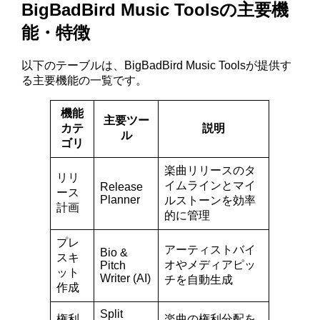
BigBadBird Music Toolsの主要機
能・特徴
以下のテーブルは、BigBadBird Music Toolsが提供す
る主要機能の一覧です。
機能
主要ツー
カテ
説明
ル
ゴリ
楽曲リリースのタ
リリ
イムラインとマイ
Release
ース
Planner
ルストーンを効率
計画
的に管理
プレ
アーティストバイ
Bio &
スキ
オやメディアピッ
Pitch
ット
Writer (AI)
チを自動生成
作成
Split
権利
楽曲の権利分配を