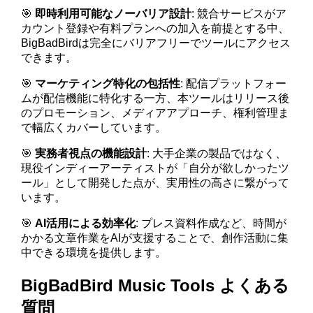
🎯
即時利用可能なノーバリア設計
: 競合サービスがア
カウント登録や有料プランへの加入を前提とする中、
BigBadBirdは完全にバリアフリーでツールにアクセス
できます。
🎯
マーケティング特化の包括性
: 配信プラットフォー
ムが配信機能に特化する一方、本ツールはリリース後
のプロモーション、メディアアプローチ、権利管理ま
で幅広くカバーしています。
🎯
実務者視点の機能設計
: 大手企業の製品ではなく、
現役インディーアーティストが「自分が欲しかったツ
ール」として開発した点が、実用性の高さに繋がって
います。
🎯
AI活用による効率化
: プレス資料作成など、時間が
かかる文章作業をAIが支援することで、創作活動に集
中できる環境を提供します。
BigBadBird Music Tools よくある
質問