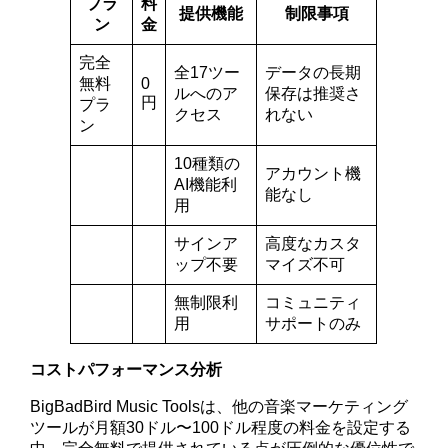
プラ
料
提供機能
制限事項
ン
金
完全
全17ツー
データの長期
無料
0
ルへのア
保存は推奨さ
円
プラ
クセス
れない
ン
10種類の
アカウント機
AI機能利
能なし
用
サインア
高度なカスタ
ップ不要
マイズ不可
無制限利
コミュニティ
用
サポートのみ
コストパフォーマンス分析
BigBadBird Music Toolsは、他の音楽マーケティング
ツールが月額30ドル〜100ドル程度の料金を設定する