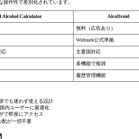
料かつシンプルな操作性で差別化されています。
 Alcohol Calculator
AlcoDroid
無料（広告あり）
Widmark公式準拠
対応
主要国対応
多機能で複雑
履歴管理機能
、誰でも迷わず使える設計
し、国内ユーザーに最適化
ウザで即座にアクセス
心配が一切不要
問