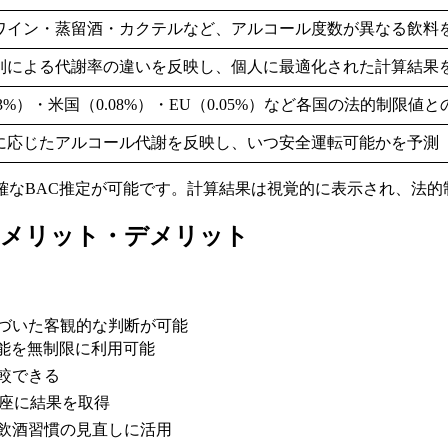
ワイン・蒸留酒・カクテルなど、アルコール度数が異なる飲料
別による代謝率の違いを反映し、個人に最適化された計算結果
03%）・米国（0.08%）・EU（0.05%）など各国の法的制限値
に応じたアルコール代謝を反映し、いつ安全運転可能かを予測
確なBAC推定が可能です。計算結果は視覚的に表示され、法
C Tool)のメリット・デメリット
基づいた客観的な判断が可能
機能を無制限に利用可能
比較できる
即座に結果を取得
、飲酒習慣の見直しに活用