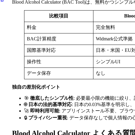
Blood Alcohol Calculator (BAC Tool)は、無
比較項目
Blood
料金
完全無料
BAC計算精度
Widmark公式準拠
国際基準対応
日本・米国・EU
操作性
シンプルUI
データ保存
なし
独自の差別化ポイント
🎯
徹底したシンプル性
: 必要最小限の機能に絞り
🌐
日本の法的基準対応
: 日本の0.03%基準を明示
🚀
即時利用可能
: アプリインストール不要、ブラ
🔒
プライバシー重視
: データ保存なしで個人情報の
Blood Alcohol Calculator よくある質