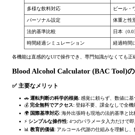
多様な飲料対応
ビール・
パーソナル設定
体重と性
法的基準比較
日本（0.
時間経過シミュレーション
経過時間
各機能は直感的なUIで操作でき、専門知識がなくても正
Blood Alcohol Calculator (BA
✅ 主要なメリット
🚗
運転判断の科学的根拠
: 感覚に頼らず、数値に
💰
完全無料でアクセス
: 登録不要、課金なしで全
🌍
国際基準対応
: 海外出張時も現地の法的基準と
⚡
シンプルな操作性
: 4つのパラメータ入力だけで
📊
教育的価値
: アルコール代謝の仕組みを理解し