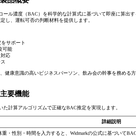
ol)の製品概要
ol)は、飲酒後の血中アルコール濃度（BAC）を科学的な計算式に基づいて
推定し、運転可否の判断材料を提供します。
定をサポート
較可能
に対応
ース
会人、健康意識の高いビジネスパーソン、飲み会の幹事を務める
ol)の主要機能
は、科学的根拠に基づいた計算アルゴリズムで正確なBAC推定を実現します。
詳細説明
重・性別・時間を入力すると、Widmarkの公式に基づいてBA