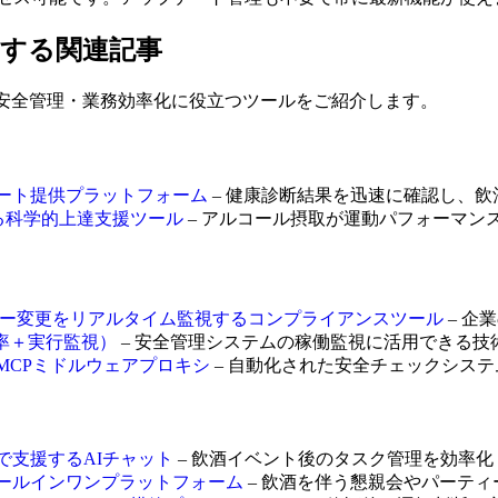
らに活用する関連記事
る、健康管理・安全管理・業務効率化に役立つツールをご紹介します。
断レポート提供プラットフォーム
– 健康診断結果を迅速に確認し、
析する科学的上達支援ツール
– アルコール摂取が運動パフォーマン
ームのポリシー変更をリアルタイム監視するコンプライアンスツール
– 企
（稼働率＋実行監視）
– 安全管理システムの稼働監視に活用できる技
御するMCPミドルウェアプロキシ
– 自動化された安全チェックシス
まで支援するAIチャット
– 飲酒イベント後のタスク管理を効率化
するオールインワンプラットフォーム
– 飲酒を伴う懇親会やパーテ