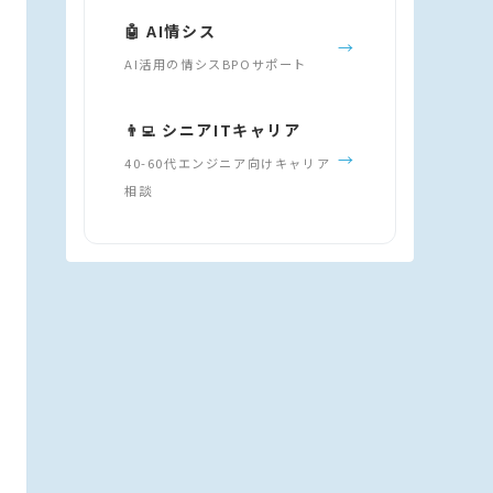
🤖 AI情シス
→
AI活用の情シスBPOサポート
👨‍💻 シニアITキャリア
→
40-60代エンジニア向けキャリア
相談