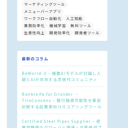
マーケティングツール
メニューバーアプリ
ワークフロー自動化
人工知能
業務効率化
機械学習
無料ツール
生産性向上
開発効率化
開発者ツール
最新のコラム
BeWorld-U – 複数AIモデルが討論し人
間とAIが共存する次世代コミュニティ
Bankreife für Gründer —
TrioConsens – 銀行融資可能性を事前
診断する起業家向けスコアリングツール
Certified Steel Pipes Supplier – 産
業用鋼管のグローバル調達・品質保証プ