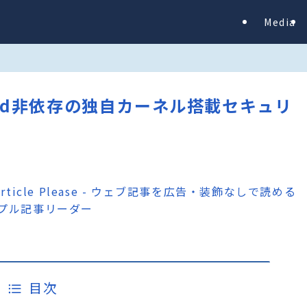
Media
ndroid非依存の独自カーネル搭載セキュリ
S
目次