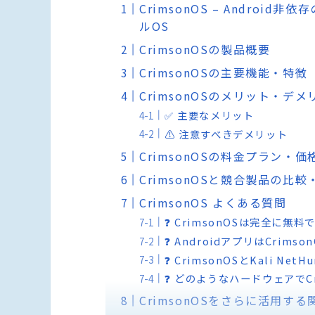
CrimsonOS – Andro
ルOS
CrimsonOSの製品概要
CrimsonOSの主要機能・特徴
CrimsonOSのメリット・デメ
✅ 主要なメリット
⚠️ 注意すべきデメリット
CrimsonOSの料金プラン・価
CrimsonOSと競合製品の比
CrimsonOS よくある質問
❓ CrimsonOSは完全に無
❓ AndroidアプリはCrim
❓ CrimsonOSとKali N
❓ どのようなハードウェアでC
CrimsonOSをさらに活用す