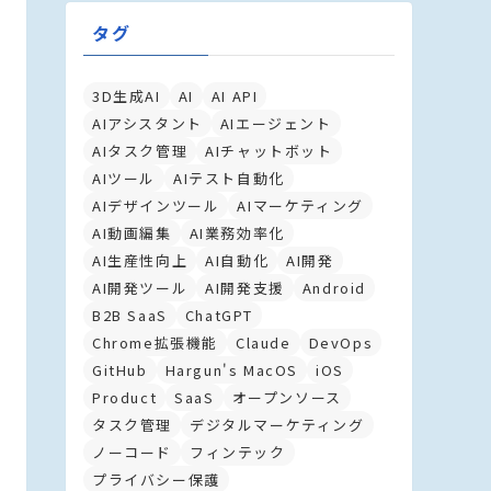
タグ
3D生成AI
AI
AI API
AIアシスタント
AIエージェント
AIタスク管理
AIチャットボット
AIツール
AIテスト自動化
AIデザインツール
AIマーケティング
AI動画編集
AI業務効率化
AI生産性向上
AI自動化
AI開発
AI開発ツール
AI開発支援
Android
B2B SaaS
ChatGPT
Chrome拡張機能
Claude
DevOps
GitHub
Hargun's MacOS
iOS
Product
SaaS
オープンソース
タスク管理
デジタルマーケティング
ノーコード
フィンテック
プライバシー保護