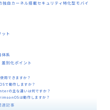
id非依存の独自カーネル搭載セキュリティ特化型モバイ
リット
格体系
較・差別化ポイント
料で使用できますか？
sonOSで動作しますか？
etHunterの主な違いは何ですか？
rimsonOSは動作しますか？
る関連記事