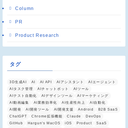
Column
PR
Product Research
タグ
3D生成AI
AI
AI API
AIアシスタント
AIエージェント
AIタスク管理
AIチャットボット
AIツール
AIテスト自動化
AIデザインツール
AIマーケティング
AI動画編集
AI業務効率化
AI生産性向上
AI自動化
AI開発
AI開発ツール
AI開発支援
Android
B2B SaaS
ChatGPT
Chrome拡張機能
Claude
DevOps
GitHub
Hargun's MacOS
iOS
Product
SaaS