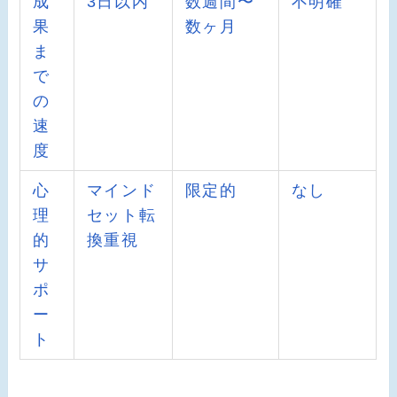
成
3日以内
数週間〜
不明確
果
数ヶ月
ま
で
の
速
度
心
マインド
限定的
なし
理
セット転
的
換重視
サ
ポ
ー
ト