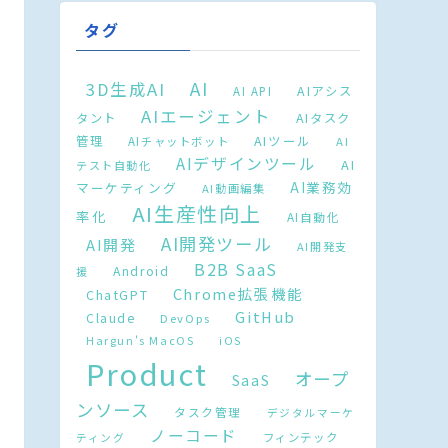
タグ
AI
3D生成AI
AIアシス
AI API
AIエージェント
タント
AIタスク
AIツール
管理
AIチャットボット
AI
AIデザインツール
AI
テスト自動化
AI業務効
マーケティング
AI動画編集
AI生産性向上
率化
AI自動化
AI開発ツール
AI開発
AI開発支
B2B SaaS
Android
援
Chrome拡張機能
ChatGPT
GitHub
Claude
DevOps
Hargun's MacOS
iOS
Product
オープ
SaaS
ンソース
タスク管理
デジタルマーケ
ノーコード
フィンテック
ティング