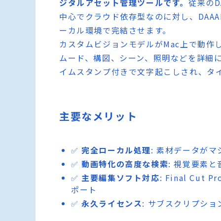
ジタルアセット管理ツールです。
従来のDA
中心でクラウド依存型なのに対し、DAA
ーカル環境で完結させます。
カスタムビジョンモデルがMac上で動作
ムード、構図、シーン、照明などを詳細
イムスタンプ付きで文字起こしされ、タ
主要なメリット
✅
完全ローカル処理
: 素材データが
✅
動画特化の高度な検索
: 視覚要素
✅
主要編集ソフト対応
: Final Cut
ポート
✅
永久ライセンス
: サブスクリプシ