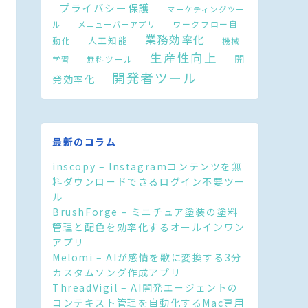
プライバシー保護
マーケティングツー
ワークフロー自
ル
メニューバーアプリ
業務効率化
人工知能
動化
機械
生産性向上
開
無料ツール
学習
開発者ツール
発効率化
最新のコラム
inscopy – Instagramコンテンツを無
料ダウンロードできるログイン不要ツー
ル
BrushForge – ミニチュア塗装の塗料
管理と配色を効率化するオールインワン
アプリ
Melomi – AIが感情を歌に変換する3分
カスタムソング作成アプリ
ThreadVigil – AI開発エージェントの
コンテキスト管理を自動化するMac専用