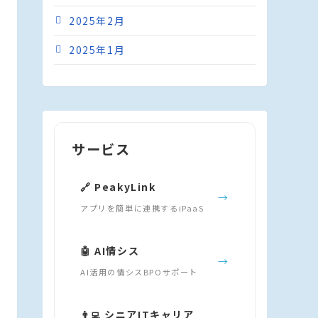
2025年2月
2025年1月
サービス
🔗 PeakyLink
→
アプリを簡単に連携するiPaaS
🤖 AI情シス
→
AI活用の情シスBPOサポート
👨‍💻 シニアITキャリア