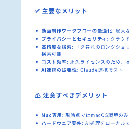
✅ 主要なメリット
動画制作ワークフローの最適化
: 膨
プライバシーとセキュリティ
: クラ
高精度な検索
: 「夕暮れのロングシ
検索可能
コスト効率
: 永久ライセンスのため
AI連携の拡張性
: Claude連携で
⚠️ 注意すべきデメリット
Mac専用
: 現時点ではmacOS環境の
ハードウェア要件
: AI処理をローカ