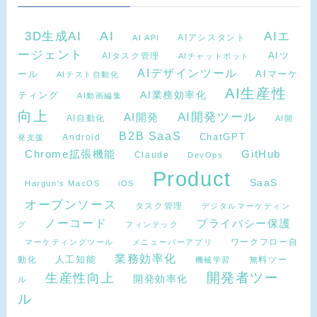
AI
3D生成AI
AIエ
AIアシスタント
AI API
ージェント
AIタスク管理
AIツ
AIチャットボット
AIデザインツール
AIマーケ
ール
AIテスト自動化
AI生産性
ティング
AI業務効率化
AI動画編集
向上
AI開発ツール
AI開発
AI自動化
AI開
B2B SaaS
Android
ChatGPT
発支援
Chrome拡張機能
GitHub
Claude
DevOps
Product
SaaS
Hargun's MacOS
iOS
オープンソース
タスク管理
デジタルマーケティン
ノーコード
プライバシー保護
グ
フィンテック
ワークフロー自
マーケティングツール
メニューバーアプリ
業務効率化
動化
人工知能
無料ツー
機械学習
開発者ツー
生産性向上
開発効率化
ル
ル