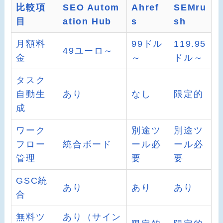
比較項
SEO Autom
Ahref
SEMru
目
ation Hub
s
sh
月額料
99ドル
119.95
49ユーロ～
金
～
ドル～
タスク
自動生
あり
なし
限定的
成
ワーク
別途ツ
別途ツ
フロー
統合ボード
ール必
ール必
管理
要
要
GSC統
あり
あり
あり
合
無料ツ
あり（サイン