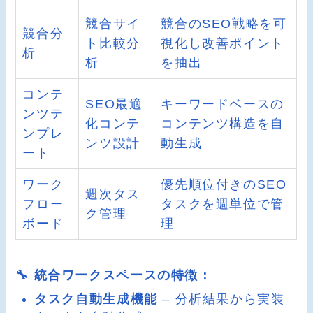
競合サイ
競合のSEO戦略を可
競合分
ト比較分
視化し改善ポイント
析
析
を抽出
コンテ
SEO最適
キーワードベースの
ンツテ
化コンテ
コンテンツ構造を自
ンプレ
ンツ設計
動生成
ート
ワーク
優先順位付きのSEO
週次タス
フロー
タスクを週単位で管
ク管理
ボード
理
🔧 統合ワークスペースの特徴：
タスク自動生成機能
– 分析結果から実装