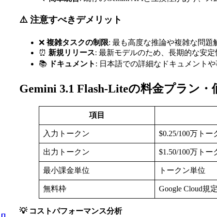
⚠️ 注意すべきデメリット
❌
複雑タスクの制限
: 最も高度な推論や複雑な問
⏰
新規リリース
: 最新モデルのため、長期的な安
📚
ドキュメント
: 日本語での詳細なドキュメント
Gemini 3.1 Flash-Liteの料金プラ
項目
入力トークン
$0.25/100万ト
出力トークン
$1.50/100万ト
最小課金単位
トークン単位
無料枠
Google Cloud
💡 コストパフォーマンス分析