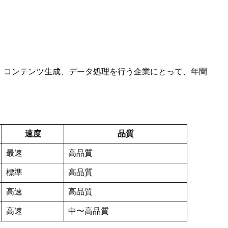
ット応答、コンテンツ生成、データ処理を行う企業にとって、年間
速度
品質
最速
高品質
標準
高品質
高速
高品質
高速
中〜高品質