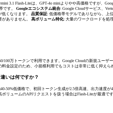
Gemini 3.1 Flash-Liteは、GPT-4o miniよりやや高
価格帯です。
Googleエコシステム統合
: Google Cloudサービス、V
壁が低くなります。
品質保証
: 低価格帯モデルでありながら、
要がありません。
高ボリューム特化
: 大量のワークロードを
25、出力$1.50/100万トークンで利用できます。Google Clo
の料金設定のため、小規模利用でもコストは非常に低く抑えら
iteの主な違いは何ですか？
ashより約40-50%低価格で、初回トークン生成が2.5倍高速、出
ュームのAPIリクエストを扱う場合はFlash-Liteが最適で