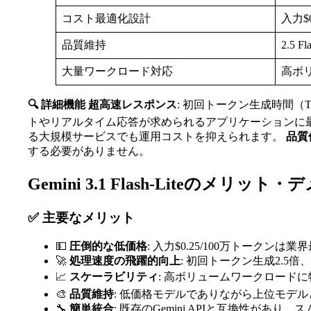
コスト最適化設計
入力$
品質維持
2.5
大量ワークロード対応
高ボ
🔍 詳細機能
超高速レスポンス
: 初回トークン生成時間（TT
トやリアルタイム応答が求められるアプリケーションに
る大規模サービスでも運用コストを抑えられます。
品質
する必要がありません。
Gemini 3.1 Flash-Liteのメリット
✅ 主要なメリット
💵
圧倒的な低価格
: 入力$0.25/100万トーク
🚀
処理速度の飛躍的向上
: 初回トークン生成2.5
📈
スケーラビリティ
: 高ボリュームワークロード
🎨
品質維持
: 低価格モデルでありながら上位モデ
🔧
簡単統合
: 既存のGemini APIと互換性があり