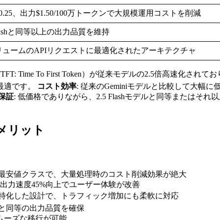
0.25、出力$1.50/100万トークンで大規模運用コストを削減
 Flashと同等以上の出力品質を維持
リュームのAPIリクエストに最適化されたアーキテクチャ
FT: Time To First Token）が従来モデルの2.5倍
最適です。
コスト効率
: 従来のGeminiモデルと比較して大
保証
: 低価格でありながら、2.5 Flashモデルと同等また
・デメリット
ンは業界最安値クラスで、大量処理時のコスト削減効果が絶大
倍、出力速度45%向上でユーザー体験が改善
に特化した設計で、トラフィック増加にも柔軟に対応
ルと同等の出力品質を確保
、スムーズな移行が可能