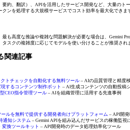
、要約、翻訳）、APIを活用したサービス開発など、大量のト
ークンを処理する大規模サービスでコスト効率を最大化できま
高度な推論や複雑な問題解決が必要な場合は、Gemini Pro
のため、タスクの複雑度に応じてモデルを使い分けることが推奨され
活用する関連記事
文のAI検出とファクトチェックを自動化する無料ツール
– AIの品質管理と精
投稿を実現するコンテンツ制作ボット
– AI生成コンテンツの自動投稿
ソース型CEO指令管理ツール
– AIを組織管理に活用する先進事例
ーク診断ツールを無料で提供する開発者向けプラットフォーム
– API
ム即時通知システム
– Gemini APIを組み込んだサービスの稼働監視
ット・変換ツールキット
– API開発時のデータ処理効率化ツール