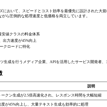
供するGemini 3シリーズにおいて、スピードとコスト効率を最優先に
ながら圧倒的な処理速度と低価格を両立しています。
う業界最安値クラスの料金体系
高速、出力速度が45%向上
ワークロードに特化
ンツ生成を行うメディア企業、APIを活用したサービス開発者、
徴
説明
トークン生成が2.5倍高速化され、レスポンス時間を大幅短縮
速度が45%向上し、大量テキスト生成も効率的に処理