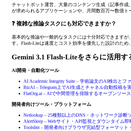
チャットボット運営、大量のコンテンツ生成（記事作成
が求められるアプリケーションや、月間数百万〜数億ト
❓ 複雑な推論タスクにも対応できますか？
基本的な推論や一般的なタスクには十分対応できますが、最も
す。Flash-Liteは速度とコスト効率を優先した設計
Gemini 3.1 Flash-Liteをさらに
AI開発・自動化ツール
AI Academic Integrity Suite – 学術論
BizAI – Telegram上でAI生成とチャネル自動
FlatOrg.ai – AIで中間管理を排除するオープン
開発者向けツール・プラットフォーム
Netlookup – 25種類以上のDNS・ネットワ
AlertSleep – Webサイト・API監視とダウンタイ
Toolslint – 開発者向けブラウザ完結型フォーマ