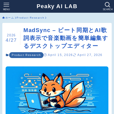
Peaky AI LAB
MENU
SEARCH
ホーム
Product Research
MadSync – ビート同期とAI歌
2026
詞表示で音楽動画を簡単編集す
4/27
るデスクトップエディター
April 15, 2026
April 27, 2026
Product Research