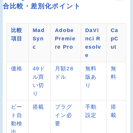
合比較・差別化ポイント
比較
Mad
Adobe
DaVi
Ca
項目
Syn
Premie
nci R
pC
c
re Pro
esolv
ut
e
価格
49ド
月額28
無料
無
ル買
ドル
版あ
料
い切
り
り
ビー
搭載
プラグ
手動
搭
ト自
イン必
設定
載
動検
要
出