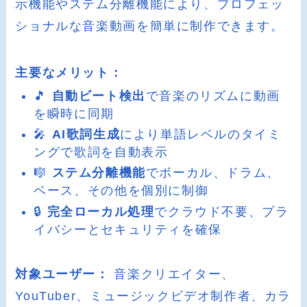
示機能やステム分離機能により、プロフェッ
ショナルな音楽動画を簡単に制作できます。
主要なメリット：
🎵
自動ビート検出
で音楽のリズムに動画
を瞬時に同期
🎤
AI歌詞生成
により単語レベルのタイミ
ングで歌詞を自動表示
🎼
ステム分離機能
でボーカル、ドラム、
ベース、その他を個別に制御
🔒
完全ローカル処理
でクラウド不要、プラ
イバシーとセキュリティを確保
対象ユーザー：
音楽クリエイター、
YouTuber、ミュージックビデオ制作者、カラ