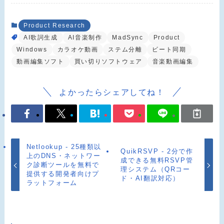
Product Research
AI歌詞生成
AI音楽制作
MadSync
Product
Windows
カラオケ動画
ステム分離
ビート同期
動画編集ソフト
買い切りソフトウェア
音楽動画編集
よかったらシェアしてね！
Netlookup - 25種類以
QuikRSVP - 2分で作
上のDNS・ネットワー
成できる無料RSVP管
ク診断ツールを無料で
理システム（QRコー
提供する開発者向けプ
ド・AI翻訳対応）
ラットフォーム