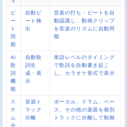
ビ
自動ビ
音楽の打ち・ビートを自
ー
ート検
動認識し、動画クリップ
ト
出
を音楽のリズムに自動同
同
期
期
AI
自動歌
単語レベルのタイミング
歌
詞生
で歌詞を自動書き起こ
詞
成・表
し、カラオケ形式で表示
機
示
能
ス
音源ト
ボーカル、ドラム、ベー
テ
ラック
ス、その他の楽器を個別
ム
分離
トラックに分離して制御
分