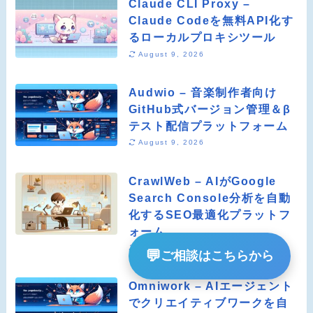
Claude CLI Proxy –
Claude Codeを無料API化す
るローカルプロキシツール
August 9, 2026
Audwio – 音楽制作者向け
GitHub式バージョン管理＆β
テスト配信プラットフォーム
August 9, 2026
CrawlWeb – AIがGoogle
Search Console分析を自動
化するSEO最適化プラットフ
ォーム
August 9, 2026
💬
ご相談はこちらから
Omniwork – AIエージェント
でクリエイティブワークを自