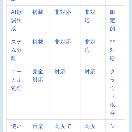
AI歌
搭載
非対応
非対
限
詞生
応
定
成
的
ステ
搭載
非対応
非対
非
ム分
応
対
離
応
ロー
完全
対応
対応
ク
カル
対応
ラ
処理
ウ
ド
依
存
使い
音楽
高度で
高度
シ