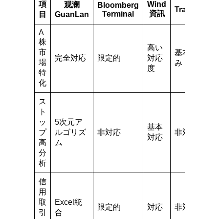
項
Wind
观澜
Bloomberg
TradingVie
資訊
Terminal
目
GuanLan
A
株
高い
市
基本機能の
完全対応
限定的
対応
場
み
度
特
化
ス
ト
ッ
5次元ア
基本
プ
ルゴリズ
非対応
非対応
対応
高
ム
分
析
信
用
取
Excel統
限定的
対応
非対応
引
合