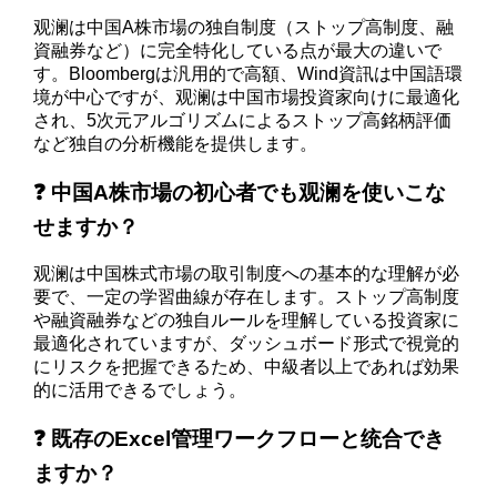
观澜は中国A株市場の独自制度（ストップ高制度、融
資融券など）に完全特化している点が最大の違いで
す。Bloombergは汎用的で高額、Wind資訊は中国語環
境が中心ですが、观澜は中国市場投資家向けに最適化
され、5次元アルゴリズムによるストップ高銘柄評価
など独自の分析機能を提供します。
❓ 中国A株市場の初心者でも观澜を使いこな
せますか？
观澜は中国株式市場の取引制度への基本的な理解が必
要で、一定の学習曲線が存在します。ストップ高制度
や融資融券などの独自ルールを理解している投資家に
最適化されていますが、ダッシュボード形式で視覚的
にリスクを把握できるため、中級者以上であれば効果
的に活用できるでしょう。
❓ 既存のExcel管理ワークフローと统合でき
ますか？