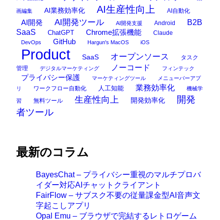
AI生産性向上
AI業務効率化
AI自動化
画編集
AI開発ツール
AI開発
B2B
Android
AI開発支援
SaaS
Chrome拡張機能
ChatGPT
Claude
GitHub
DevOps
Hargun's MacOS
iOS
Product
オープンソース
SaaS
タスク
ノーコード
管理
デジタルマーケティング
フィンテック
プライバシー保護
マーケティングツール
メニューバーアプ
業務効率化
ワークフロー自動化
人工知能
リ
機械学
開発
生産性向上
開発効率化
無料ツール
習
者ツール
最新のコラム
BayesChat – プライバシー重視のマルチプロバ
イダー対応AIチャットクライアント
FairFlow – サブスク不要の従量課金型AI音声文
字起こしアプリ
Opal Emu – ブラウザで完結するレトロゲーム