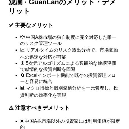
观澜 · GuanLanのメリット・デメ
リット
✅ 主要なメリット
💡 中国A株市場の独自制度に完全対応した唯一
のリスク管理ツール
📈 リアルタイムのリスク露出分析で、市場変動
への迅速な対応が可能
🎯 5次元アルゴリズムによる客観的な銘柄評価
で感情的な投資判断を回避
🔄 Excelインポート機能で既存の投資管理フロ
ーと容易に統合
📊 マクロ指標と個別銘柄分析を一元管理し、投
資判断の効率化を実現
⚠️ 注意すべきデメリット
❌ 中国A株市場以外の投資家には利用価値が限定
的