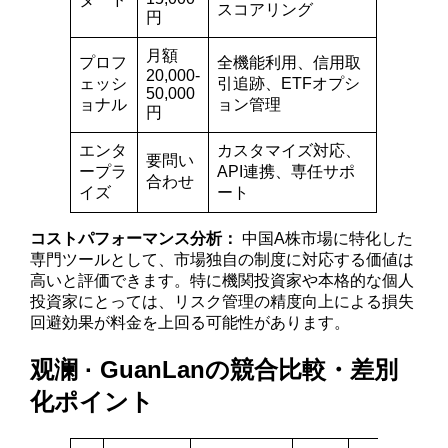
スコアリング
円
月額
プロフ
全機能利用、信用取
20,000-
ェッシ
引追跡、ETFオプシ
50,000
ョナル
ョン管理
円
エンタ
カスタマイズ対応、
要問い
ープラ
API連携、専任サポ
合わせ
イズ
ート
コストパフォーマンス分析：
中国A株市場に特化した
専門ツールとして、市場独自の制度に対応する価値は
高いと評価できます。特に機関投資家や本格的な個人
投資家にとっては、リスク管理の精度向上による損失
回避効果が料金を上回る可能性があります。
观澜 · GuanLanの競合比較・差別
化ポイント