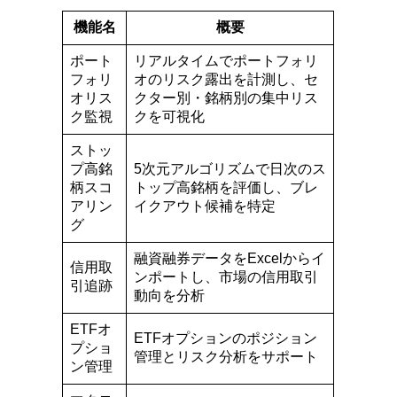
機能名
概要
ポート
リアルタイムでポートフォリ
フォリ
オのリスク露出を計測し、セ
オリス
クター別・銘柄別の集中リス
ク監視
クを可視化
ストッ
プ高銘
5次元アルゴリズムで日次のス
柄スコ
トップ高銘柄を評価し、ブレ
アリン
イクアウト候補を特定
グ
融資融券データをExcelからイ
信用取
ンポートし、市場の信用取引
引追跡
動向を分析
ETFオ
ETFオプションのポジション
プショ
管理とリスク分析をサポート
ン管理