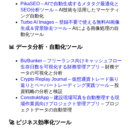
PikaSEO – AIで自動生成するメタタグ最適化と
SEO分析ツール
– AI技術を活用したマーケティ
ング自動化
Turbo AI Images – 登録不要で使える無料AI画像
生成＆背景除去ツール
– AIによる画像処理の自
動化ツール
📊 データ分析・自動化ツール
BizBunker – フリーランス向けキャッシュフロー
生存日数を可視化する財務管理アプリ
– 財務デ
ータの可視化と分析
Crypto Replay Journal – 仮想通貨トレード振り
返りとペーパートレーディング実践ツール
– 投
資戦略の分析と検証
ConstruktApp – 建設現場写真を自動整理する現
場作業員向けプロジェクト管理アプリ
– プロジ
ェクトデータの自動管理
🚀 ビジネス効率化ツール