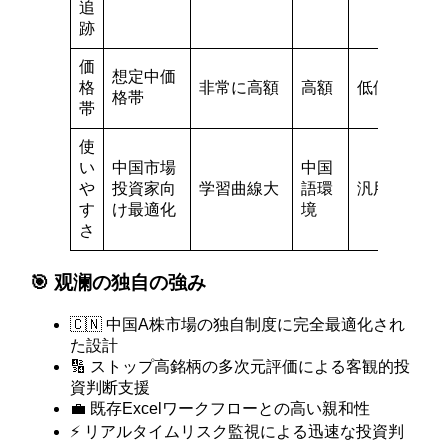
追
跡
価
想定中価
格
非常に高額
高額
低価格
格帯
帯
使
い
中国市場
中国
や
投資家向
学習曲線大
語環
汎用的
す
け最適化
境
さ
🎯 观澜の独自の強み
🇨🇳 中国A株市場の独自制度に完全最適化され
た設計
🔢 ストップ高銘柄の多次元評価による客観的投
資判断支援
💼 既存Excelワークフローとの高い親和性
⚡ リアルタイムリスク監視による迅速な投資判