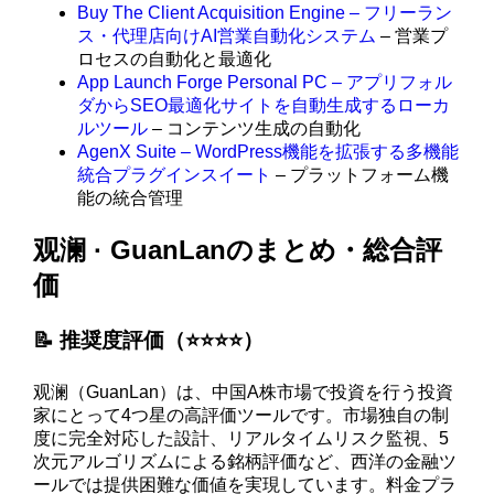
Buy The Client Acquisition Engine – フリーラン
ス・代理店向けAI営業自動化システム
– 営業プ
ロセスの自動化と最適化
App Launch Forge Personal PC – アプリフォル
ダからSEO最適化サイトを自動生成するローカ
ルツール
– コンテンツ生成の自動化
AgenX Suite – WordPress機能を拡張する多機能
統合プラグインスイート
– プラットフォーム機
能の統合管理
观澜 · GuanLanのまとめ・総合評
価
📝 推奨度評価（⭐️⭐️⭐️⭐️）
观澜（GuanLan）は、中国A株市場で投資を行う投資
家にとって4つ星の高評価ツールです。市場独自の制
度に完全対応した設計、リアルタイムリスク監視、5
次元アルゴリズムによる銘柄評価など、西洋の金融ツ
ールでは提供困難な価値を実現しています。料金プラ