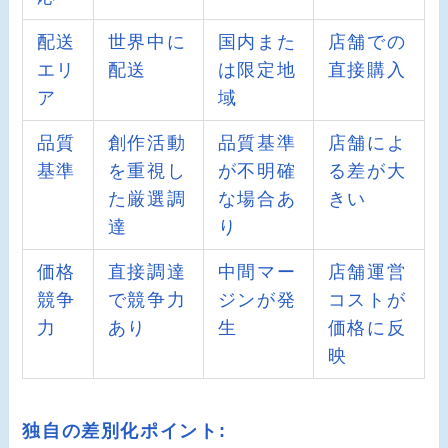
配送
世界中に
国内また
店舗での
エリ
配送
は限定地
直接購入
ア
域
品質
創作活動
品質基準
店舗によ
基準
を重視し
が不明確
る差が大
た厳選調
な場合あ
きい
達
り
価格
直接調達
中間マー
店舗運営
競争
で競争力
ジンが発
コストが
力
あり
生
価格に反
映
独自の差別化ポイント: