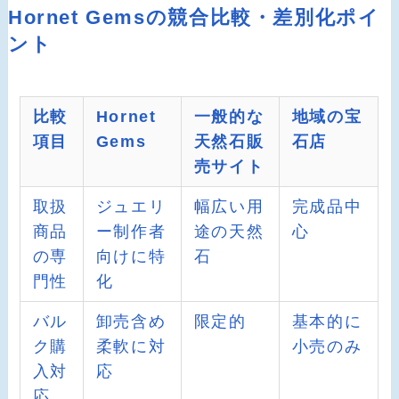
Hornet Gemsの競合比較・差別化ポイ
ント
比較
Hornet
一般的な
地域の宝
項目
Gems
天然石販
石店
売サイト
取扱
ジュエリ
幅広い用
完成品中
商品
ー制作者
途の天然
心
の専
向けに特
石
門性
化
バル
卸売含め
限定的
基本的に
ク購
柔軟に対
小売のみ
入対
応
応