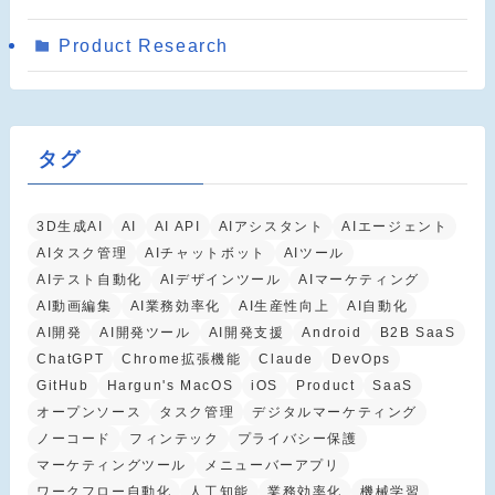
Product Research
タグ
3D生成AI
AI
AI API
AIアシスタント
AIエージェント
AIタスク管理
AIチャットボット
AIツール
AIテスト自動化
AIデザインツール
AIマーケティング
AI動画編集
AI業務効率化
AI生産性向上
AI自動化
AI開発
AI開発ツール
AI開発支援
Android
B2B SaaS
ChatGPT
Chrome拡張機能
Claude
DevOps
GitHub
Hargun's MacOS
iOS
Product
SaaS
オープンソース
タスク管理
デジタルマーケティング
ノーコード
フィンテック
プライバシー保護
マーケティングツール
メニューバーアプリ
ワークフロー自動化
人工知能
業務効率化
機械学習