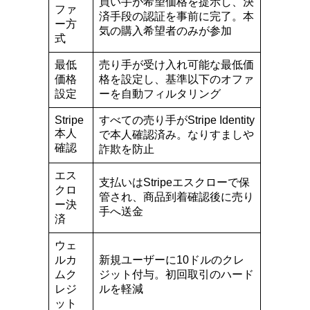
買い手が希望価格を提示し、決
ファ
済手段の認証を事前に完了。本
ー方
気の購入希望者のみが参加
式
最低
売り手が受け入れ可能な最低価
価格
格を設定し、基準以下のオファ
設定
ーを自動フィルタリング
Stripe
すべての売り手がStripe Identity
本人
で本人確認済み。なりすましや
確認
詐欺を防止
エス
支払いはStripeエスクローで保
クロ
管され、商品到着確認後に売り
ー決
手へ送金
済
ウェ
ルカ
新規ユーザーに10ドルのクレ
ムク
ジット付与。初回取引のハード
レジ
ルを軽減
ット