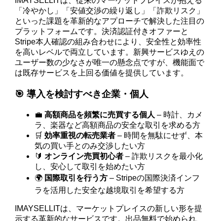
IMAYSELLITは、従来のマーケットプレイスが抱える
「冷やかし」「安値交渉の繰り返し」「詐欺リスク」
といった課題を革新的なアプローチで解決した注目の
プラットフォームです。決済認証付きオファーと
Stripe本人確認の組み合わせにより、安全性と効率性
を高いレベルで両立しています。新興サービスゆえの
ユーザー数の少なさが唯一の懸念点ですが、機能面で
は既存サービスを上回る価値を提供しています。
🎯 導入を検討すべき企業・個人
💼
高額商品を頻繁に売買する個人
– 時計、カメ
ラ、楽器など高額商品の安全な取引を求める方
🛒
効率重視の転売業者
– 時間を無駄にせず、本
気の買い手とのみ交渉したい方
🔰
オンライン売買初心者
– 詐欺リスクを最小化
し、安心して取引を始めたい方
🌍
国際取引を行う方
– Stripeの国際決済インフ
ラを活用した安全な越境取引を希望する方
IMAYSELLITは、マーケットプレイスの新しい形を提
示する革新的なサービスです。出品無料で始められ、