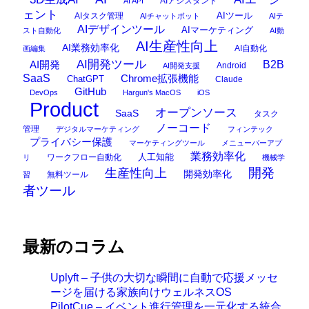
AIアシスタント
AI API
ェント
AIタスク管理
AIツール
AIチャットボット
AIテ
AIデザインツール
AIマーケティング
スト自動化
AI動
AI生産性向上
AI業務効率化
AI自動化
画編集
AI開発ツール
AI開発
B2B
Android
AI開発支援
SaaS
Chrome拡張機能
ChatGPT
Claude
GitHub
DevOps
Hargun's MacOS
iOS
Product
オープンソース
SaaS
タスク
ノーコード
管理
デジタルマーケティング
フィンテック
プライバシー保護
マーケティングツール
メニューバーアプ
業務効率化
ワークフロー自動化
人工知能
リ
機械学
開発
生産性向上
開発効率化
無料ツール
習
者ツール
最新のコラム
Uplyft – 子供の大切な瞬間に自動で応援メッセ
ージを届ける家族向けウェルネスOS
PilotCue – イベント進行管理を一元化する統合