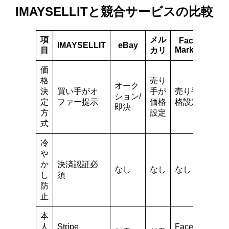
IMAYSELLITと競合サービスの比較
項
メル
Facebook
IMAYSELLIT
eBay
Marketplace
目
カリ
価
格
売り
オーク
決
買い手がオ
手が
売り手が価
ション/
定
ファー提示
価格
格設定
即決
方
設定
式
冷
や
か
決済認証必
なし
なし
なし
し
須
防
止
本
人
Stripe
Facebook連