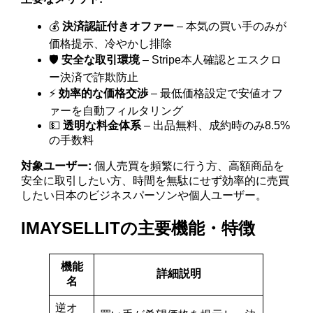
💰
決済認証付きオファー
– 本気の買い手のみが
価格提示、冷やかし排除
🛡️
安全な取引環境
– Stripe本人確認とエスクロ
ー決済で詐欺防止
⚡
効率的な価格交渉
– 最低価格設定で安値オフ
ァーを自動フィルタリング
💵
透明な料金体系
– 出品無料、成約時のみ8.5%
の手数料
対象ユーザー:
個人売買を頻繁に行う方、高額商品を
安全に取引したい方、時間を無駄にせず効率的に売買
したい日本のビジネスパーソンや個人ユーザー。
IMAYSELLITの主要機能・特徴
機能
詳細説明
名
逆オ