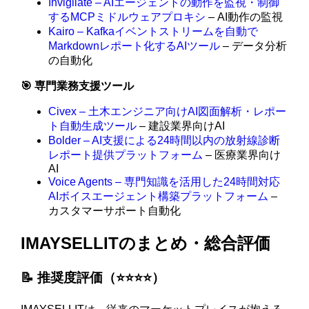
Invigilate – AIエージェントの動作を監視・制御
するMCPミドルウェアプロキシ
– AI動作の監視
Kairo – Kafkaイベントストリームを自動で
Markdownレポート化するAIツール
– データ分析
の自動化
🎯 専門業務支援ツール
Civex – 土木エンジニア向けAI図面解析・レポー
ト自動生成ツール
– 建設業界向けAI
Bolder – AI支援による24時間以内の放射線診断
レポート提供プラットフォーム
– 医療業界向け
AI
Voice Agents – 専門知識を活用した24時間対応
AIボイスエージェント構築プラットフォーム
–
カスタマーサポート自動化
IMAYSELLITのまとめ・総合評価
📝 推奨度評価（⭐️⭐️⭐️⭐️）