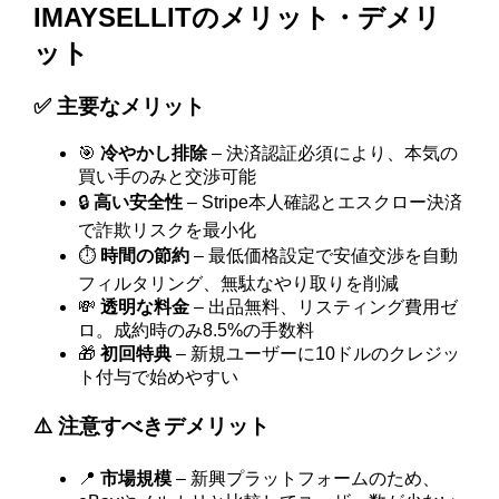
IMAYSELLITのメリット・デメリ
ット
✅ 主要なメリット
🎯
冷やかし排除
– 決済認証必須により、本気の
買い手のみと交渉可能
🔒
高い安全性
– Stripe本人確認とエスクロー決済
で詐欺リスクを最小化
⏱️
時間の節約
– 最低価格設定で安値交渉を自動
フィルタリング、無駄なやり取りを削減
💸
透明な料金
– 出品無料、リスティング費用ゼ
ロ。成約時のみ8.5%の手数料
🎁
初回特典
– 新規ユーザーに10ドルのクレジッ
ト付与で始めやすい
⚠️ 注意すべきデメリット
📍
市場規模
– 新興プラットフォームのため、