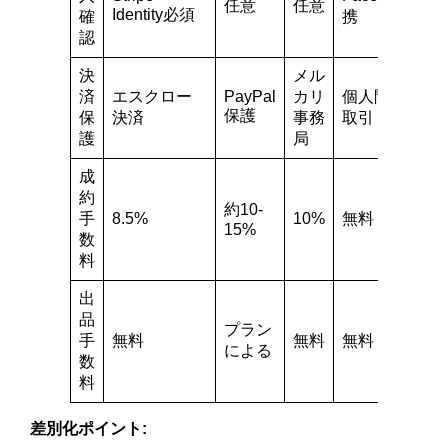
任意
任意
Identity必須
確
携
認
決
メル
済
エスクロー
PayPal
カリ
個人間直接
保護
保
決済
事務
取引
護
局
成
約
約10-
手
8.5%
10%
無料
15%
数
料
出
品
プラン
手
無料
無料
無料
による
数
料
差別化ポイント: