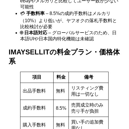
eBayやメルカリと比較してユーザー数が少ない
可能性
💳
手数料率
– 8.5%の成約手数料はメルカリ
（10%）より低いが、ヤフオクの落札手数料と
比較検討が必要
🌐
日本語対応
– グローバルサービスのため、日
本語UIや日本国内特化機能は未確認
IMAYSELLITの料金プラン・価格体
系
項目
料金
備考
リスティング費
出品手数料
無料
用は一切なし
売買成立時のみ
成約手数料
8.5%
売り手が負担
買い手の追加費
購入手数料
無料
用なし