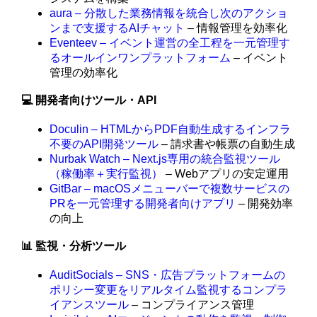
aura – 分散した業務情報を統合し次のアクショ
ンまで支援するAIチャット
– 情報管理を効率化
Eventeev – イベント運営の全工程を一元管理す
るオールインワンプラットフォーム
– イベント
管理の効率化
💻 開発者向けツール・API
Doculin – HTMLからPDF自動生成するインフラ
不要のAPI開発ツール
– 請求書や帳票の自動生成
Nurbak Watch – Next.js専用の統合監視ツール
（稼働率＋実行監視）
– Webアプリの安定運用
GitBar – macOSメニューバーで複数サービスの
PRを一元管理する開発者向けアプリ
– 開発効率
の向上
📊 監視・分析ツール
AuditSocials – SNS・広告プラットフォームの
ポリシー変更をリアルタイム監視するコンプラ
イアンスツール
– コンプライアンス管理