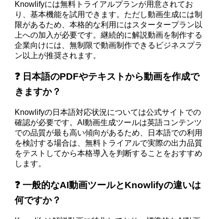
Knowlifyには無料トライアルプランが用意されてお
り、基本機能を試用できます。ただし動画生成には制
限があるため、本格的な利用にはスタータープラン以
上への加入が必要です。継続的に解説動画を制作する
企業向けには、無制限で動画制作できるビジネスプラ
ン以上が推奨されます。
❓ 日本語のPDFやテキストから動画を作成で
きますか？
Knowlifyの日本語対応状況については公式サイトでの
確認が必要です。AI動画生成ツールは英語コンテンツ
での品質が最も高い傾向があるため、日本語での利用
を検討する場合は、無料トライアルで実際の出力品質
をテストしてから本格導入を判断することをおすすめ
します。
❓ 一般的なAI動画ツールとKnowlifyの違いは
何ですか？