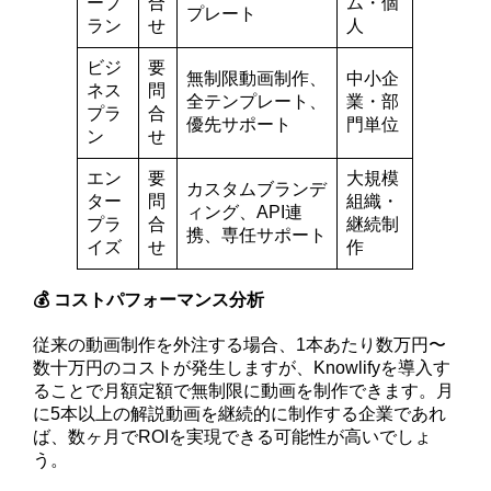
ープ
合
ム・個
プレート
ラン
せ
人
ビジ
要
無制限動画制作、
中小企
ネス
問
全テンプレート、
業・部
プラ
合
優先サポート
門単位
ン
せ
エン
要
大規模
カスタムブランデ
ター
問
組織・
ィング、API連
プラ
合
継続制
携、専任サポート
イズ
せ
作
💰 コストパフォーマンス分析
従来の動画制作を外注する場合、1本あたり数万円〜
数十万円のコストが発生しますが、Knowlifyを導入す
ることで月額定額で無制限に動画を制作できます。月
に5本以上の解説動画を継続的に制作する企業であれ
ば、数ヶ月でROIを実現できる可能性が高いでしょ
う。