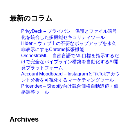
最新のコラム
PrivyDeck – プライバシー保護とファイル暗号
化を統合した多機能セキュリティツール
Hider – ウェブ上の不要なポップアップを永久
非表示にするChrome拡張機能
OrchestraML – 自然言語でML目標を指示するだ
けで完全なパイプライン構築を自動化するAI開
発プラットフォーム
Account Moodboard – InstagramとTikTokアカウ
ント分析を可視化するマーケティングツール
Pricendex – Shopify向け競合価格自動追跡・価
格調整ツール
Archives