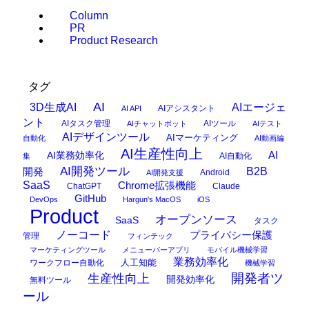
Column
PR
Product Research
タグ
AI
3D生成AI
AIエージェ
AIアシスタント
AI API
ント
AIタスク管理
AIツール
AIチャットボット
AIテスト
AIデザインツール
AIマーケティング
自動化
AI動画編
AI生産性向上
AI
AI業務効率化
AI自動化
集
AI開発ツール
開発
B2B
Android
AI開発支援
SaaS
Chrome拡張機能
ChatGPT
Claude
GitHub
DevOps
Hargun's MacOS
iOS
Product
オープンソース
SaaS
タスク
ノーコード
プライバシー保護
管理
フィンテック
マーケティングツール
メニューバーアプリ
モバイル機械学習
業務効率化
ワークフロー自動化
人工知能
機械学習
開発者ツ
生産性向上
開発効率化
無料ツール
ール