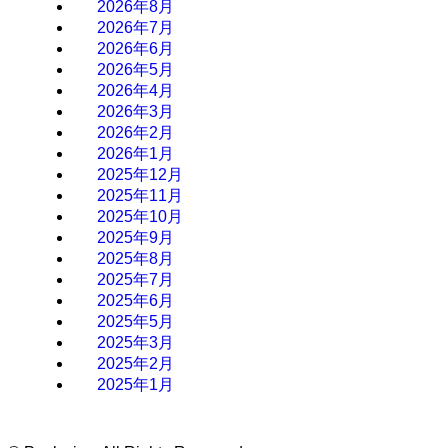
2026年8月
2026年7月
2026年6月
2026年5月
2026年4月
2026年3月
2026年2月
2026年1月
2025年12月
2025年11月
2025年10月
2025年9月
2025年8月
2025年7月
2025年6月
2025年5月
2025年3月
2025年2月
2025年1月