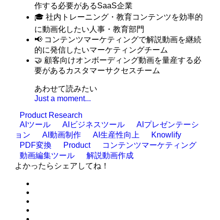
作する必要があるSaaS企業
🎓 社内トレーニング・教育コンテンツを効率的
に動画化したい人事・教育部門
📢 コンテンツマーケティングで解説動画を継続
的に発信したいマーケティングチーム
🤝 顧客向けオンボーディング動画を量産する必
要があるカスタマーサクセスチーム
あわせて読みたい
Just a moment...
Product Research
AIツール
AIビジネスツール
AIプレゼンテーシ
ョン
AI動画制作
AI生産性向上
Knowlify
PDF変換
Product
コンテンツマーケティング
動画編集ツール
解説動画作成
よかったらシェアしてね！