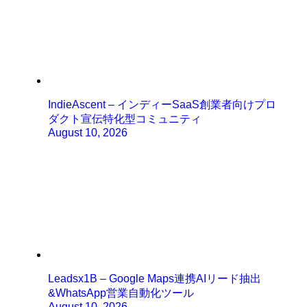
IndieAscent – インディーSaaS創業者向けプロ
ダクト宣伝特化型コミュニティ
August 10, 2026
Leadsx1B – Google Maps連携AIリード抽出
&WhatsApp営業自動化ツール
August 10, 2026