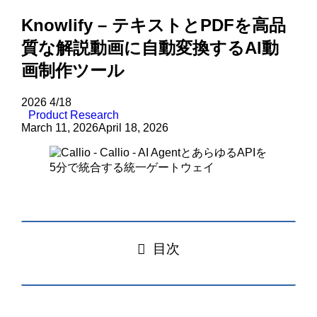
Knowlify – テキストとPDFを高品
質な解説動画に自動変換するAI動
画制作ツール
2026
4/18
Product Research
March 11, 2026
April 18, 2026
目次