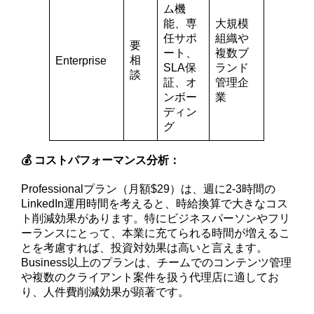
ム機
能、専
大規模
任サポ
組織や
要
ート、
複数ブ
相
Enterprise
SLA保
ランド
談
証、オ
管理企
ンボー
業
ディン
グ
💰 コストパフォーマンス分析：
Professionalプラン（月額$29）は、週に2-3時間の
LinkedIn運用時間を考えると、時給換算で大きなコス
ト削減効果があります。特にビジネスパーソンやフリ
ーランスにとって、本業に充てられる時間が増えるこ
とを考慮すれば、投資対効果は高いと言えます。
Business以上のプランは、チームでのコンテンツ管理
や複数のクライアント案件を扱う代理店に適してお
り、人件費削減効果が顕著です。