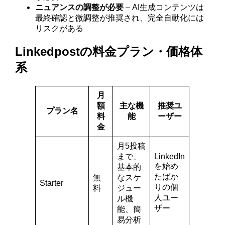
ニュアンスの調整が必要
– AI生成コンテンツは
最終確認と微調整が推奨され、完全自動化には
リスクがある
Linkedpostの料金プラン・価格体
系
月
額
主な機
推奨ユ
プラン名
料
能
ーザー
金
月5投稿
まで、
LinkedIn
を始め
基本的
たばか
無
なスケ
Starter
りの個
料
ジュー
人ユー
ル機
ザー
能、簡
易分析