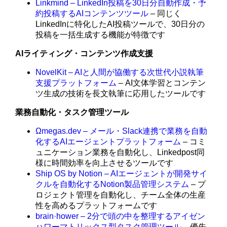
Linkmind – LinkedIn投稿を30日分自動作成・予
約投稿するAIコンテンツツール
– 同じく
LinkedInに特化したAI投稿ツールで、30日分の
投稿を一括生成する機能が特徴です
AIライティング・コンテンツ作成支援
NovelKit – AIと人間が協働する次世代小説執筆
支援プラットフォーム
– AI文体学習とコンテン
ツ生成の技術を長文執筆に応用したツールです
業務自動化・タスク管理ツール
Ωmegas.dev – メール・Slack連携で業務を自動
化するAIエージェントプラットフォーム
– コミ
ュニケーション業務を自動化し、Linkedpost同
様に時間効率を向上させるツールです
Ship OS by Notion – AIエージェントが開発サイ
クルを自動化するNotion製品管理システム
– プ
ロジェクト管理を自動化し、チーム全体の生産
性を高めるプラットフォームです
brain·hower – 2分で頭の中を整理するアイゼン
ハワーマトリックス型タスク管理ツール
– 優先