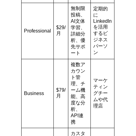
無制限
定期的
投稿、
に
AI文体
LinkedIn
を活用
$29/
学習、
Professional
月
するビ
詳細分
ジネス
析、優
パーソ
先サポ
ン
ート
複数ア
カウン
ト管
マーケ
理、チ
ティン
$79/
ーム機
グチー
Business
月
能、高
ムや代
度な分
理店
析、
API連
携
カスタ