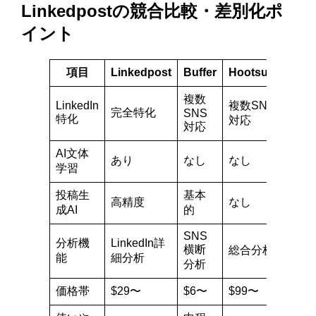
Linkedpostの競合比較・差別化ポ
イント
項目
Linkedpost
Buffer
Hootsuite
Shi
複数
LinkedIn
複数SNS
Link
完全特化
SNS
特化
特化
対応
対応
AI文体
あり
なし
なし
限定
学習
投稿生
基本
高精度
なし
中程
成AI
的
SNS
分析機
LinkedIn詳
Link
横断
総合分析
分析
能
細分析
分析
価格帯
$29〜
$6〜
$99〜
$39