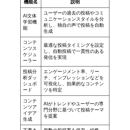
機能名
説明
ユーザーの過去の投稿やコミ
AI文体
ュニケーションスタイルを分
学習機
析し、独自の声で投稿を自動
能
生成
コンテ
最適な投稿タイミングを設定
ンツス
し、自動投稿で一貫性のある
ケジュ
発信を実現
ーラー
投稿分
エンゲージメント率、リー
析ダッ
チ、インプレッションなどを
シュボ
可視化し、効果的なコンテン
ード
ツを特定
コンテ
AIがトレンドやユーザーの専
ンツア
門分野に基づいて投稿テーマ
イデア
を提案
生成