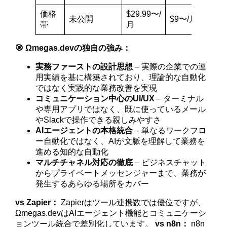
価格
$29.99〜/
未公開
$9〜/月
帯
月
🎯 Ωmegas.devの独自の強み：
実務ファーストの設計思想
– 実際の企業での運
用実績を基に構築されており、理論的な自動化
ではなく実践的な業務改善を実現
コミュニケーション中心のUI/UX
– ターミナル
や専用アプリではなく、既に使っているメール
やSlackで操作できる親しみやすさ
AIエージェントの本格統合
– 単なるワークフロ
ー自動化ではなく、AIが文脈を理解して業務を
進める知的な自動化
マルチチャネル対応の徹底
– ビジネスチャット
からプライベートメッセンジャーまで、業務が
発生するあらゆる場所をカバー
vs Zapier：
Zapierはツール連携数では優位ですが、
Ωmegas.devはAIエージェント機能とコミュニケーシ
ョンツール統合で差別化しています。
vs n8n：
n8n