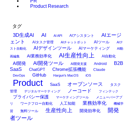
PR
Product Research
タグ
AI
3D生成AI
AIエージ
AIアシスタント
AI API
ェント
AIタスク管理
AIツール
AIチャットボット
AIテ
AIデザインツール
AIマーケティング
スト自動化
AI動
AI生産性向上
AI業務効率化
AI自動化
画編集
AI開発ツール
AI開発
B2B
Android
AI開発支援
SaaS
Chrome拡張機能
ChatGPT
Claude
GitHub
DevOps
Hargun's MacOS
iOS
Product
オープンソース
SaaS
タスク
ノーコード
管理
デジタルマーケティング
フィンテック
プライバシー保護
マーケティングツール
メニューバーアプ
業務効率化
ワークフロー自動化
人工知能
リ
機械学
開発
生産性向上
開発効率化
無料ツール
習
者ツール