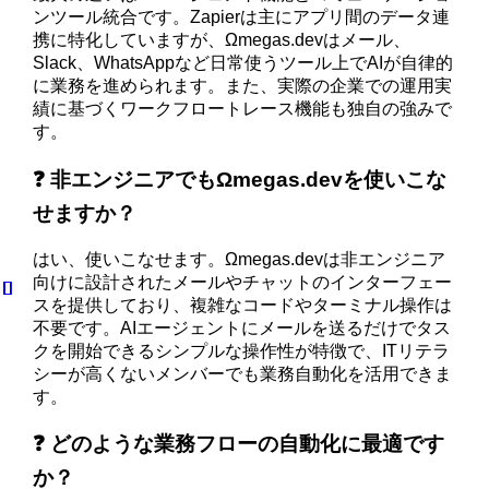
ンツール統合です。Zapierは主にアプリ間のデータ連
携に特化していますが、Ωmegas.devはメール、
Slack、WhatsAppなど日常使うツール上でAIが自律的
に業務を進められます。また、実際の企業での運用実
績に基づくワークフロートレース機能も独自の強みで
す。
❓ 非エンジニアでもΩmegas.devを使いこな
せますか？
はい、使いこなせます。Ωmegas.devは非エンジニア
向けに設計されたメールやチャットのインターフェー
スを提供しており、複雑なコードやターミナル操作は
不要です。AIエージェントにメールを送るだけでタス
クを開始できるシンプルな操作性が特徴で、ITリテラ
シーが高くないメンバーでも業務自動化を活用できま
す。
❓ どのような業務フローの自動化に最適です
か？