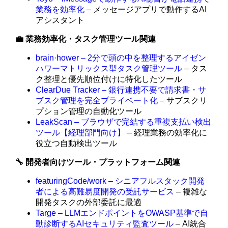
業務を効率化
– メッセージアプリで動作するAI
アシスタント
💼 業務効率化・タスク管理ツール関連
brain·hower – 2分で頭の中を整理するアイゼン
ハワーマトリックス型タスク管理ツール
– タス
ク整理と優先順位付けに特化したツール
ClearDue Tracker – 銀行連携不要で請求書・サ
ブスク管理を完全プライベート化
– サブスクリ
プション管理の自動化ツール
LeakScan – ブラウザで完結する重複支払い検出
ツール【経理部門向け】
– 経理業務の効率化に
役立つ自動検出ツール
🔧 開発者向けツール・プラットフォーム関連
featuringCode/work – シニアフルスタック開発
者による高難易度開発の受託サービス
– 複雑な
開発タスクの外部委託に最適
Targe – LLMエンドポイントをOWASP基準で自
動診断するAIセキュリティ監査ツール
– AI統合