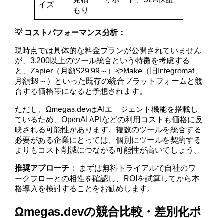
イズ
もり
💡 コストパフォーマンス分析：
現時点では具体的な料金プランが公開されていません
が、3,200以上のツール統合という特徴を考慮する
と、Zapier（月額$29.99～）やMake（旧Integromat、
月額$9～）といった既存の統合プラットフォームと競
合する価格帯になると予想されます。
ただし、Ωmegas.devはAIエージェント機能を搭載し
ているため、OpenAI APIなどの利用コストも価格に反
映される可能性があります。複数のツールを統合する
必要がある企業にとっては、個別にツールを契約する
よりもコスト削減につながる可能性が高いでしょう。
推奨アプローチ：
まずは無料トライアルで自社のワ
ークフローとの相性を確認し、ROIを試算してから本
格導入を検討することをお勧めします。
Ωmegas.devの競合比較・差別化ポ