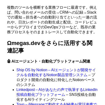
複数のツールを横断する業務フローに最適です。例え
ば、問い合わせメールの受信→CRMへの記録→Slack
での通知→担当者への自動割り当てといった一連の流
れや、日次レポートの自動生成と配信、コードレビュ
ーからデプロイまでのDevOpsフローなど、既存の業
務プロセスをそのままトレースして自動化できます。
Ωmegas.devをさらに活用する関
連記事
🤖 AIエージェント・自動化プラットフォーム関連
Ship OS by Notion – AIエージェントが開発サイ
クルを自動化するNotion製品管理システム
– プ
ロダクト開発の自動化に特化したNotionベース
のシステム
Linkedpost – AIがあなたの声で執筆するLinkedIn
投稿自動化プラットフォーム
– SNS投稿を自動
化するAIライティングツール
Toyo – iMessageで動作するAI秘書が電話連携で