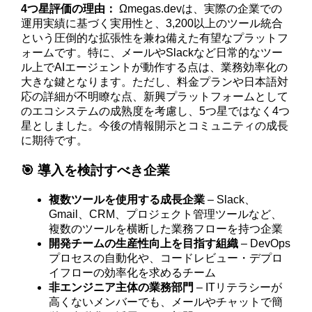
4つ星評価の理由：
Ωmegas.devは、実際の企業での
運用実績に基づく実用性と、3,200以上のツール統合
という圧倒的な拡張性を兼ね備えた有望なプラットフ
ォームです。特に、メールやSlackなど日常的なツー
ル上でAIエージェントが動作する点は、業務効率化の
大きな鍵となります。ただし、料金プランや日本語対
応の詳細が不明瞭な点、新興プラットフォームとして
のエコシステムの成熟度を考慮し、5つ星ではなく4つ
星としました。今後の情報開示とコミュニティの成長
に期待です。
🎯 導入を検討すべき企業
複数ツールを使用する成長企業
– Slack、
Gmail、CRM、プロジェクト管理ツールなど、
複数のツールを横断した業務フローを持つ企業
開発チームの生産性向上を目指す組織
– DevOps
プロセスの自動化や、コードレビュー・デプロ
イフローの効率化を求めるチーム
非エンジニア主体の業務部門
– ITリテラシーが
高くないメンバーでも、メールやチャットで簡