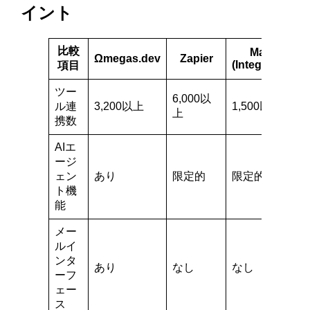
イント
比較
Make
Ωmegas.dev
Zapier
(Integromat)
項目
ツー
6,000以
ル連
3,200以上
1,500以上
上
携数
AIエ
ージ
ェン
あり
限定的
限定的
ト機
能
メー
ルイ
ンタ
あり
なし
なし
ーフ
ェー
ス