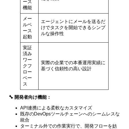
ース
機能
メー
エージェントにメールを送るだ
ルベ
けでタスクを開始できるシンプ
ース
ルな操作性
起動
実証
済み
ワー
実際の企業での本番運用実績に
クフ
基づく信頼性の高い設計
ロー
ベー
ス
🔧 開発者向け機能：
API連携による柔軟なカスタマイズ
既存のDevOpsツールチェーンへのシームレスな
統合
ターミナル外での作業実行で、開発フローを妨