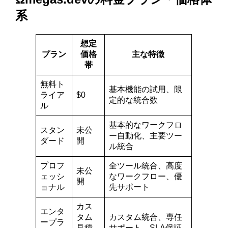
系
想定
プラン
価格
主な特徴
帯
無料ト
基本機能の試用、限
ライア
$0
定的な統合数
ル
基本的なワークフロ
スタン
未公
ー自動化、主要ツー
ダード
開
ル統合
プロフ
全ツール統合、高度
未公
ェッシ
なワークフロー、優
開
ョナル
先サポート
カス
エンタ
タム
カスタム統合、専任
ープラ
見積
サポート、SLA保証