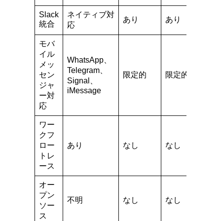
Slack
ネイティブ対
あり
あり
統合
応
モバ
イル
WhatsApp、
メッ
Telegram、
セン
限定的
限定的
Signal、
ジャ
iMessage
ー対
応
ワー
クフ
ロー
あり
なし
なし
トレ
ース
オー
プン
不明
なし
なし
ソー
ス