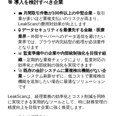
🎯 導入を検討すべき企業
💼
月間取引件数が100件以上の中堅企業
– 取引
量が多いほど重複支払いのリスクが高まり、
LeakScanの費用対効果が向上します
🔒
データセキュリティを最優先する金融・医療
業界
– 外部サーバーへのデータ送信を避けたい
業界では、ブラウザ内完結型の処理が必須要件
となります
📊
監査準備中の企業や内部統制強化を目指す組
織
– 定期的な重複チェックにより、監査対応の
効率化と内部統制の強化を実現できます
🚀
既存の会計システムに重複検出機能がない企
業
– システム刷新せずに、低コストで重複検出
機能を追加したい場合に最適なソリューション
です
LeakScanは、経理業務の効率化とコスト削減を同時
に実現できる実用的なツールとして、特に財務管理の
精度向上を目指す企業に強く推奨します。