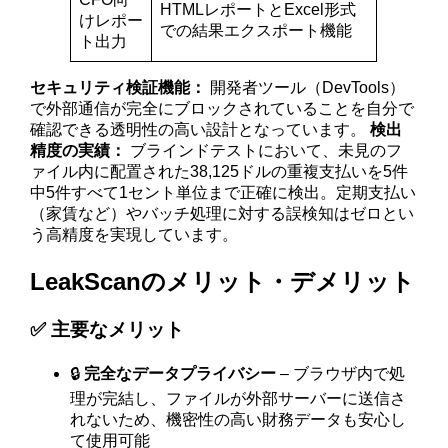
HTMLレポートとExcel形式
けレポー
での結果エクスポート機能
ト出力
セキュリティ検証機能：
開発者ツール（DevTools）
で外部通信が完全にブロックされていることを自分で
確認できる透明性の高い設計となっています。
検出
精度の実績：
ブラインドテストにおいて、未見のフ
ァイル内に配置された38,125ドルの重複支払いを5件
中5件すべて1セント単位まで正確に検出。定期支払い
（家賃など）やバッチ処理に対する誤検知はゼロとい
う高精度を実現しています。
LeakScanのメリット・デメリット
✅ 主要なメリット
🔒
完全なデータプライバシー
– ブラウザ内で処
理が完結し、ファイルが外部サーバーに送信さ
れないため、機密性の高い財務データも安心し
て使用可能