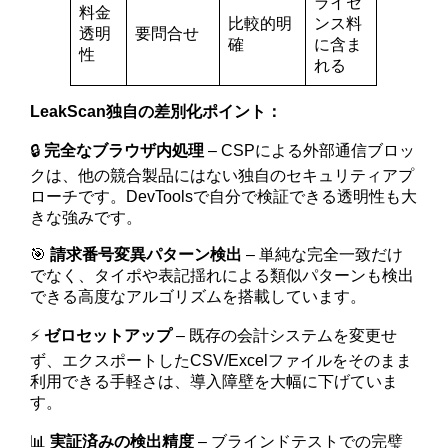
ライセ
料金
比較的明
ンス料
透明
要問合せ
確
に含ま
性
れる
LeakScan独自の差別化ポイント：
🔒
完全なブラウザ内処理
– CSPによる外部通信ブロッ
クは、他の競合製品にはない独自のセキュリティアプ
ローチです。DevToolsで自分で検証できる透明性も大
きな強みです。
🎯
請求番号変異パターン検出
– 単純な完全一致だけ
でなく、タイポや表記揺れによる類似パターンも検出
できる高度なアルゴリズムを搭載しています。
⚡
ゼロセットアップ
– 既存の会計システムを変更せ
ず、エクスポートしたCSV/Excelファイルをそのまま
利用できる手軽さは、導入障壁を大幅に下げていま
す。
📊
実証済みの検出精度
– ブラインドテストでの完璧