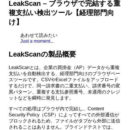
LeakScan – ブラウザで完結する重
複支払い検出ツール【経理部門向
け】
あわせて読みたい
Just a moment...
LeakScanの製品概要
LeakScanとは、企業の買掛金（AP）データから重複
支払いを自動検出する、経理部門向けのブラウザベー
スツールです。CSVやExcelファイルをアップロード
するだけで、同一請求書の二重支払い、請求番号の変
異パターン、重複する支払参照番号、未適用のクレジ
ットなどを瞬時に発見します。
すべての処理はブラウザ内で完結し、Content
Security Policy（CSP）によってすべての外部通信が
ブロックされるため、ファイルがタブから外部に送信
されることはありません。ブラインドテストでは、