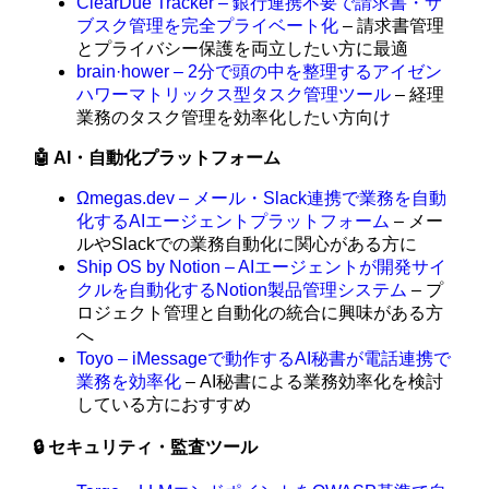
ClearDue Tracker – 銀行連携不要で請求書・サ
ブスク管理を完全プライベート化
– 請求書管理
とプライバシー保護を両立したい方に最適
brain·hower – 2分で頭の中を整理するアイゼン
ハワーマトリックス型タスク管理ツール
– 経理
業務のタスク管理を効率化したい方向け
🤖 AI・自動化プラットフォーム
Ωmegas.dev – メール・Slack連携で業務を自動
化するAIエージェントプラットフォーム
– メー
ルやSlackでの業務自動化に関心がある方に
Ship OS by Notion – AIエージェントが開発サイ
クルを自動化するNotion製品管理システム
– プ
ロジェクト管理と自動化の統合に興味がある方
へ
Toyo – iMessageで動作するAI秘書が電話連携で
業務を効率化
– AI秘書による業務効率化を検討
している方におすすめ
🔒 セキュリティ・監査ツール