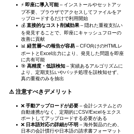
⚡
即座に導入可能
– インストールやセットアッ
プ不要、ブラウザでアクセスしてファイルをア
ップロードするだけで利用開始
💰
直接的なコスト削減効果
– 隠れた重複支払い
を発見することで、即座にキャッシュフローの
改善に貢献
📊
経営層への報告が容易
– CFO向けのHTMLレ
ポートとExcel出力により、発見した問題を即座
に共有可能
🎯
高精度・低誤検知
– 実績あるアルゴリズムに
より、定期支払いやバッチ処理を誤検知せず、
真の重複のみを抽出
⚠️ 注意すべきデメリット
❌
手動アップロードが必要
– 会計システムとの
自動連携がなく、定期的にCSV/Excelをエクス
ポートしてアップロードする必要がある
❌
日本語対応の詳細が不明
– 海外製品のため、
日本の会計慣行や日本語の請求書フォーマット