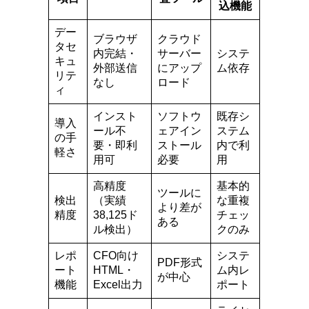
込機能
デー
ブラウザ
クラウド
タセ
内完結・
サーバー
システ
キュ
外部送信
にアップ
ム依存
リテ
なし
ロード
ィ
インスト
ソフトウ
既存シ
導入
ール不
ェアイン
ステム
の手
要・即利
ストール
内で利
軽さ
用可
必要
用
高精度
基本的
ツールに
検出
（実績
な重複
より差が
精度
38,125ド
チェッ
ある
ル検出）
クのみ
レポ
CFO向け
システ
PDF形式
ート
HTML・
ム内レ
が中心
機能
Excel出力
ポート