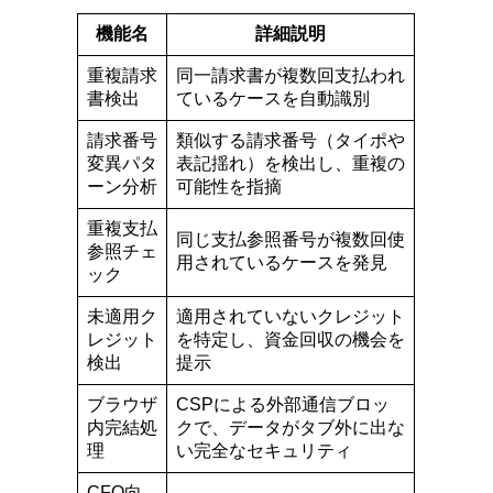
機能名
詳細説明
重複請求
同一請求書が複数回支払われ
書検出
ているケースを自動識別
請求番号
類似する請求番号（タイポや
変異パタ
表記揺れ）を検出し、重複の
ーン分析
可能性を指摘
重複支払
同じ支払参照番号が複数回使
参照チェ
用されているケースを発見
ック
未適用ク
適用されていないクレジット
レジット
を特定し、資金回収の機会を
検出
提示
ブラウザ
CSPによる外部通信ブロッ
内完結処
クで、データがタブ外に出な
理
い完全なセキュリティ
CFO向