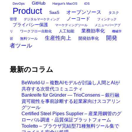
GitHub
DevOps
Hargun's MacOS
iOS
Product
オープンソース
SaaS
タスク
ノーコード
管理
デジタルマーケティング
フィンテック
プライバシー保護
マーケティングツール
メニューバーアプ
業務効率化
ワークフロー自動化
人工知能
リ
機械学
開発
生産性向上
開発効率化
無料ツール
習
者ツール
最新のコラム
BeWorld-U – 複数AIモデルが討論し人間とAIが
共存する次世代コミュニティ
Bankreife für Gründer — TrioConsens – 銀行融
資可能性を事前診断する起業家向けスコアリン
グツール
Certified Steel Pipes Supplier – 産業用鋼管のグ
ローバル調達・品質保証プラットフォーム
Tooletto – ブラウザ完結型71種無料ツール集で