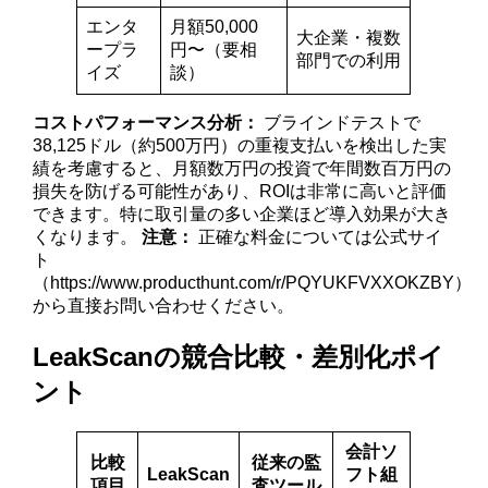
エンタ
月額50,000
大企業・複数
ープラ
円〜（要相
部門での利用
イズ
談）
コストパフォーマンス分析：
ブラインドテストで
38,125ドル（約500万円）の重複支払いを検出した実
績を考慮すると、月額数万円の投資で年間数百万円の
損失を防げる可能性があり、ROIは非常に高いと評価
できます。特に取引量の多い企業ほど導入効果が大き
くなります。
注意：
正確な料金については公式サイ
ト
（https://www.producthunt.com/r/PQYUKFVXXOKZBY）
から直接お問い合わせください。
LeakScanの競合比較・差別化ポイ
ント
会計ソ
比較
従来の監
LeakScan
フト組
項目
査ツール