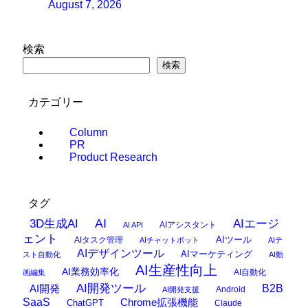
August 7, 2026
検索
検索
カテゴリー
Column
PR
Product Research
タグ
AI
3D生成AI
AIエージ
AIアシスタント
AI API
ェント
AIタスク管理
AIツール
AIチャットボット
AIテ
AIデザインツール
AIマーケティング
スト自動化
AI動
AI生産性向上
AI業務効率化
AI自動化
画編集
AI開発ツール
AI開発
B2B
Android
AI開発支援
SaaS
Chrome拡張機能
ChatGPT
Claude