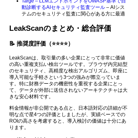
Targe – LLMエンドポイントをOWASP基準で自
動診断するAIセキュリティ監査ツール
– AIシス
テムのセキュリティ監査に関心がある方に最適
LeakScanのまとめ・総合評価
📝 推奨度評価（⭐️⭐️⭐️⭐️）
LeakScanは、取引量の多い企業にとって非常に価値
の高い重複支払い検出ツールです。ブラウザ内完結型
のセキュリティ、高精度な検出アルゴリズム、即座に
導入可能な手軽さという3つの強みが際立っていま
す。特に財務データの機密性を重視する企業にとっ
て、データが外部に送信されないアーキテクチャは大
きな安心材料です。
料金情報が非公開である点と、日本語対応の詳細が不
明な点で星4つの評価としましたが、実績ベースでの
ROIの高さを考慮すると、導入検討の価値は十分にあ
ります。