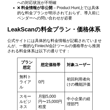
への対応状況が不明確
❌
料金情報が非公開
– Product Hunt上では具体
的な料金プランが明示されておらず、導入前に
ベンダーへの問い合わせが必要
LeakScanの料金プラン・価格体系
公式サイトには具体的な料金情報が記載されていませ
んが、一般的なFintech/会計ツールの価格帯から推測
される料金体系は以下の通りです：
プラン
想定価格帯
対象ユーザー
想定
無料ト
初回利用者向
ライア
0円
けの機能評価
ル
スモー
月額5,000
中小企業の経
ルビジ
円〜15,000円
理部門
ネス
程度