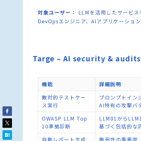
対象ユーザー：
LLMを活用したサービ
DevOpsエンジニア、AIアプリケーシ
Targe – AI security & a
機能
詳細説明
敵対的テストケー
プロンプトイン
ス実行
AI特有の攻撃パ
OWASP LLM Top
LLM01からL
10準拠診断
基づく包括的な
自動レポート生成
脆弱性の重要度