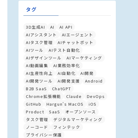
タグ
3D生成AI
AI
AI API
AIアシスタント
AIエージェント
AIタスク管理
AIチャットボット
AIツール
AIテスト自動化
AIデザインツール
AIマーケティング
AI動画編集
AI業務効率化
AI生産性向上
AI自動化
AI開発
AI開発ツール
AI開発支援
Android
B2B SaaS
ChatGPT
Chrome拡張機能
Claude
DevOps
GitHub
Hargun's MacOS
iOS
Product
SaaS
オープンソース
タスク管理
デジタルマーケティング
ノーコード
フィンテック
プライバシー保護