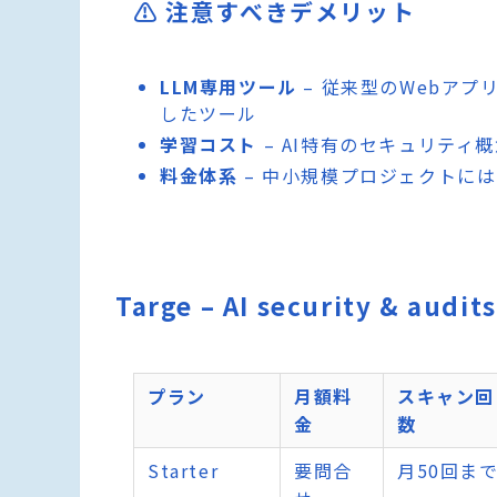
⚠️ 注意すべきデメリット
LLM専用ツール
– 従来型のWebアプ
したツール
学習コスト
– AI特有のセキュリテ
料金体系
– 中小規模プロジェクトに
Targe – AI security & 
プラン
月額料
スキャン回
金
数
Starter
要問合
月50回ま