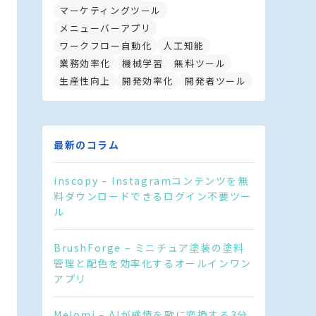
マーケティングツール
メニューバーアプリ
ワークフロー自動化
人工知能
業務効率化
機械学習
無料ツール
生産性向上
開発効率化
開発者ツール
最新のコラム
inscopy – Instagramコンテンツを無
料ダウンロードできるログイン不要ツー
ル
BrushForge – ミニチュア塗装の塗料
管理と配色を効率化するオールインワン
アプリ
Melomi – AIが感情を歌に変換する3分