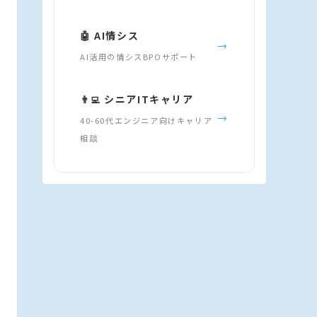
🤖 AI情シス
→
AI活用の情シスBPOサポート
👨‍💻 シニアITキャリア
→
40-60代エンジニア向けキャリア
相談