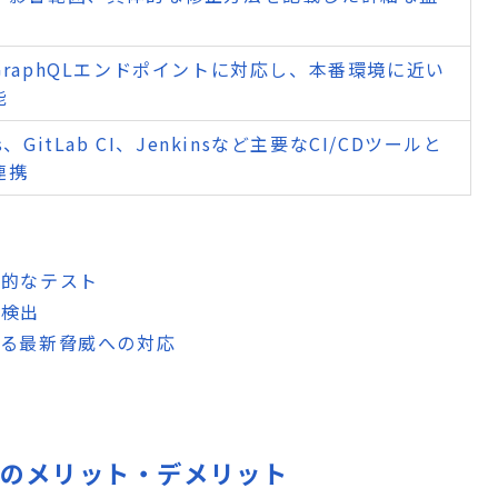
PIやGraphQLエンドポイントに対応し、本番環境に近い
能
ons、GitLab CI、Jenkinsなど主要なCI/CDツールと
連携
実的なテスト
性検出
よる最新脅威への対応
auditsのメリット・デメリット