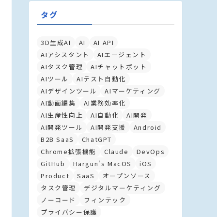
タグ
3D生成AI
AI
AI API
AIアシスタント
AIエージェント
AIタスク管理
AIチャットボット
AIツール
AIテスト自動化
AIデザインツール
AIマーケティング
AI動画編集
AI業務効率化
AI生産性向上
AI自動化
AI開発
AI開発ツール
AI開発支援
Android
B2B SaaS
ChatGPT
Chrome拡張機能
Claude
DevOps
GitHub
Hargun's MacOS
iOS
Product
SaaS
オープンソース
タスク管理
デジタルマーケティング
ノーコード
フィンテック
プライバシー保護