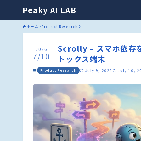
Peaky AI LAB
ホーム
Product Research
Scrolly – スマ
2026
7/10
トックス端末
Product Research
July 9, 2026
July 10, 2