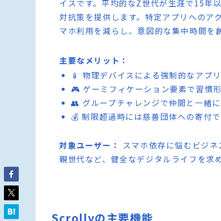
イスです。平均的なZ世代が生涯で15年
対抗策を提供します。特定アプリへのア
マホ利用を減らし、意図的な集中時間を
主要なメリット：
📱 物理デバイスによる強制的なアプ
🎮 ゲーミフィケーション要素で習慣
👥 グループチャレンジで仲間と一緒
💰 制限超過時には慈善団体への寄付
対象ユーザー：
スマホ依存に悩むビジネ
親世代など、健全なデジタルライフを求
Scrollyの主要機能