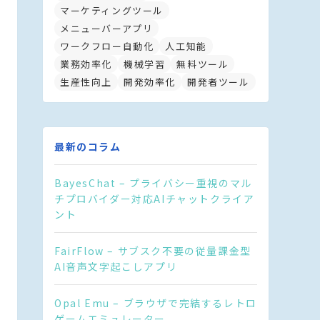
マーケティングツール
メニューバーアプリ
ワークフロー自動化
人工知能
業務効率化
機械学習
無料ツール
生産性向上
開発効率化
開発者ツール
最新のコラム
BayesChat – プライバシー重視のマル
チプロバイダー対応AIチャットクライア
ント
FairFlow – サブスク不要の従量課金型
AI音声文字起こしアプリ
Opal Emu – ブラウザで完結するレトロ
ゲームエミュレーター