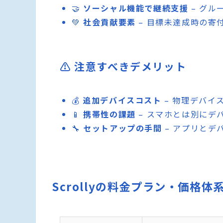
🤝
ソーシャル機能で継続支援
– グル
💚
社会貢献要素
– 目標未達成時の寄
⚠️ 注意すべきデメリット
💰
追加デバイスコスト
– 物理デバイ
📱
携帯性の課題
– スマホとは別にデ
🔧
セットアップの手間
– アプリとデ
Scrollyの料金プラン・価格体