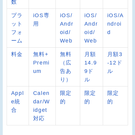
数
プラ
iOS専
iOS/
iOS/
iOS/A
ット
用
Andr
Andr
ndroi
フォ
oid/
oid/
d
ーム
Web
Web
料金
無料+
無料
月額
月額3
Premi
（広
14.9
-12ド
um
告あ
9ド
ル
り）
ル
Appl
Calen
限定
限定
限定
e統
dar/W
的
的
的
合
idget
対応