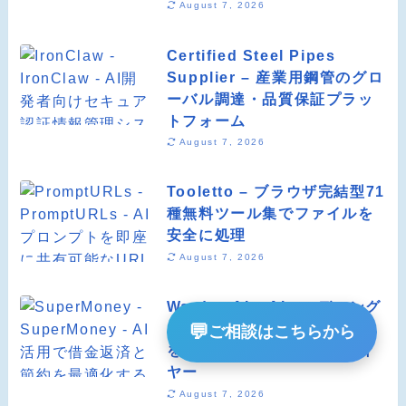
August 7, 2026
Certified Steel Pipes
Supplier – 産業用鋼管のグロ
ーバル調達・品質保証プラッ
トフォーム
August 7, 2026
Tooletto – ブラウザ完結型71
種無料ツール集でファイルを
安全に処理
August 7, 2026
Warden AI – AIコーディング
エージェントのトークン消費
💬
ご相談はこちらから
を最大90%削減する検証レイ
ヤー
August 7, 2026