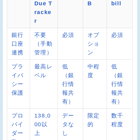
Due T
B
bill
racke
r
銀行
不要
必須
オプ
必須
口座
（手動
ショ
連携
管理）
ン
プラ
最高レ
低
中程
低
イバ
ベル
（銀
度
（銀
シー
行情
行情
保護
報共
報共
有）
有）
プロ
138,0
デー
限定
数千
バイ
00以
タな
的
程度
ダー
上
し