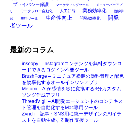
プライバシー保護
マーケティングツール
メニューバーアプ
業務効率化
ワークフロー自動化
人工知能
リ
機械学
開発
生産性向上
開発効率化
無料ツール
習
者ツール
最新のコラム
inscopy – Instagramコンテンツを無料ダウンロ
ードできるログイン不要ツール
BrushForge – ミニチュア塗装の塗料管理と配色
を効率化するオールインワンアプリ
Melomi – AIが感情を歌に変換する3分カスタム
ソング作成アプリ
ThreadVigil – AI開発エージェントのコンテキス
ト管理を自動化するMac専用ツール
Zyncli – 記事・SNS用に統一デザインのAIイラ
ストを自動生成する制作支援ツール