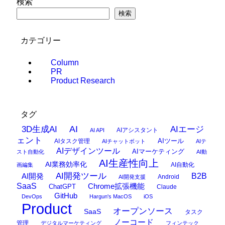
検索
検索
カテゴリー
Column
PR
Product Research
タグ
AI
3D生成AI
AIエージ
AIアシスタント
AI API
ェント
AIタスク管理
AIツール
AIチャットボット
AIテ
AIデザインツール
AIマーケティング
スト自動化
AI動
AI生産性向上
AI業務効率化
AI自動化
画編集
AI開発ツール
AI開発
B2B
Android
AI開発支援
SaaS
Chrome拡張機能
ChatGPT
Claude
GitHub
DevOps
Hargun's MacOS
iOS
Product
オープンソース
SaaS
タスク
ノーコード
管理
デジタルマーケティング
フィンテック