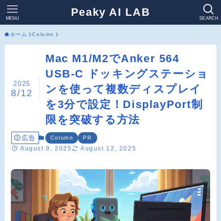
Peaky AI LAB
MENU
SEARCH
ホーム
Column
Mac M1/M2でAnker 564
USB-C ドッキングステーショ
2025
ンを使って複数ディスプレイ
8/12
を3分で設定！DisplayPort制
限を突破する方法
広告
Column
PR
August 9, 2025
August 12, 2025