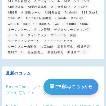
AIテスト自動化
AIデザインツール
AIマーケティング
AI動画編集
AI業務効率化
AI生産性向上
AI自動化
AI開発
AI開発ツール
AI開発支援
Android
B2B SaaS
ChatGPT
Chrome拡張機能
Claude
DevOps
GitHub
Hargun's MacOS
iOS
Product
SaaS
オープンソース
タスク管理
デジタルマーケティング
ノーコード
フィンテック
プライバシー保護
マーケティングツール
メニューバーアプリ
ワークフロー自動化
人工知能
業務効率化
機械学習
無料ツール
生産性向上
開発効率化
開発者ツール
最新のコラム
💬
ご相談はこちらから
BayesChat – プライバシー重視のマルチプロバイ
ダー対応AIチャットクライアント