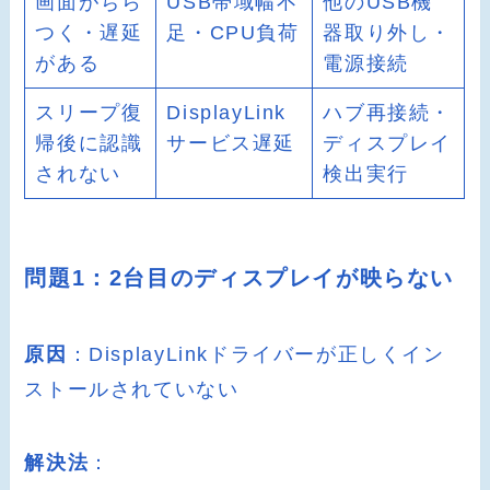
画面がちら
USB帯域幅不
他のUSB機
つく・遅延
足・CPU負荷
器取り外し・
がある
電源接続
スリープ復
DisplayLink
ハブ再接続・
帰後に認識
サービス遅延
ディスプレイ
されない
検出実行
問題1：2台目のディスプレイが映らない
原因
：DisplayLinkドライバーが正しくイン
ストールされていない
解決法
：