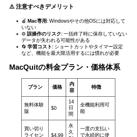
⚠️ 注意すべきデメリット
🍎
Mac専用
: Windowsやその他OSには対応して
いない
⚙️
誤操作のリスク
: 一括終了時に保存していない
データが失われる可能性がある
🔄
学習コスト
: ショートカットやタイマー設定
など、機能を最大限活用するには慣れが必要
MacQuitの料金プラン・価格体系
内
プラン
価格
特徴
容
14
無料体験
全機能利用可
日
$0
版
能
間
永
買い切り
一度の支払い
久
ライセン
で永続的に使
$4.99