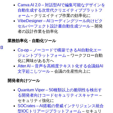
Canva AI 2.0 – 対話型AIで編集可能なデザインを
自動生成する次世代クリエイティブプラットフ
ォーム
– クリエイティブ作業の効率化に
VibeDesigner – AIコーディングツール向けピク
セルパーフェクト設計書自動生成ツール
– 開発
者の設計作業を効率化
業務効率化・自動化ツール
Co-op – ノーコードで構築できるAI自動化エー
ジェントプラットフォーム
– ワークフロー自動
化に興味がある方へ
Atter AI – 音声を高精度テキスト化する会議録AI
文字起こしツール
– 会議の生産性向上に
開発者向けツール
Quantum Viper – 50種類以上の脆弱性を検出す
る開発者向けコードセキュリティスキャナー
–
セキュリティ強化に
SOCrates – AI搭載の脅威インテリジェンス統合
型IOCトリアージプラットフォーム
– セキュリ