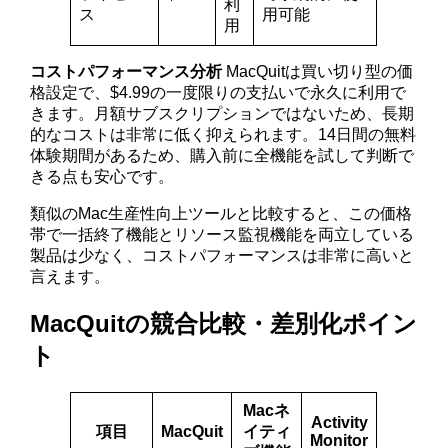
利
ス
用可能
用
コストパフォーマンス分析
MacQuitは買い切り型の価
格設定で、$4.99の一度限りの支払いで永久に利用で
きます。月額サブスクリプションではないため、長期
的なコストは非常に低く抑えられます。14日間の無料
体験期間があるため、購入前に全機能を試して判断で
きる点も安心です。
類似のMac生産性向上ツールと比較すると、この価格
帯で一括終了機能とリソース監視機能を両立している
製品は少なく、コストパフォーマンスは非常に高いと
言えます。
MacQuitの競合比較・差別化ポイン
ト
Macネ
Activity
項目
MacQuit
イティ
Monitor