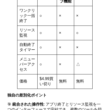
ブ機能
ワンクリ
ック一括
○
×
×
終了
リソース
○
×
○
監視
自動終了
○
×
×
タイマー
メニュー
バーアク
○
×
△
セス
$4.99買
価格
無料
無料
い切り
独自の差別化ポイント
🎯
統合された操作性
: アプリ終了とリソース監視を一
つのインターフェースで完結でき、複数のツールを切