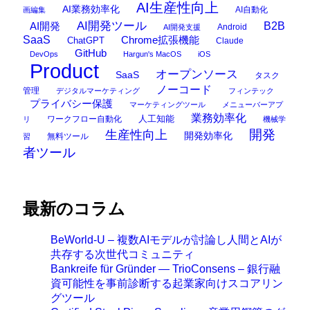
AI生産性向上
AI業務効率化
AI自動化
画編集
AI開発ツール
AI開発
B2B
Android
AI開発支援
SaaS
Chrome拡張機能
ChatGPT
Claude
GitHub
DevOps
Hargun's MacOS
iOS
Product
オープンソース
SaaS
タスク
ノーコード
管理
デジタルマーケティング
フィンテック
プライバシー保護
マーケティングツール
メニューバーアプ
業務効率化
ワークフロー自動化
人工知能
リ
機械学
開発
生産性向上
開発効率化
無料ツール
習
者ツール
最新のコラム
BeWorld-U – 複数AIモデルが討論し人間とAIが
共存する次世代コミュニティ
Bankreife für Gründer — TrioConsens – 銀行融
資可能性を事前診断する起業家向けスコアリン
グツール