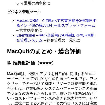
ティ運用の効率化に
ビジネス管理ツール
Fastest CRM – AI自動化で営業速度を2倍加速す
るインド発の統合型セールスプラットフォーム
– 営業効率化に
Clientfisher – 中小企業向けAI搭載ERP/CRM統
合管理システム
– 顧客管理の一元化に
MacQuitのまとめ・総合評価
📝 推奨度評価（⭐️⭐️⭐️⭐️）
MacQuitは、複数のアプリを日常的に使用するMacユ
ーザーにとって実用的な生産性向上ツールです。ワン
クリックでの一括終了機能とリソース監視機能の組み
合わせは、作業効率とシステムパフォーマンスの両面
で明確な改善をもたらします。買い切り価格$4.99と
いうコストパフォーマンスの高さも魅力的です。ただ
し、誤操作による未保存データの損失リスクには注意