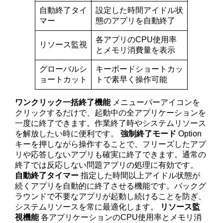
自動終了タイ
設定した時間アイドル状
マー
態のアプリを自動終了
各アプリのCPU使用率
リソース監視
とメモリ消費量を表示
グローバルシ
キーボードショートカッ
ョートカット
トで素早く操作可能
ワンクリック一括終了機能
メニューバーアイコンを
クリックするだけで、起動中の全アプリケーションを
一度に終了できます。作業終了時やシステムリソース
を解放したい時に便利です。
強制終了モード
Option
キーを押しながら操作することで、フリーズしたアプ
リや応答しないアプリも確実に終了できます。通常の
終了では反応しない問題アプリの処理に有効です。
自動終了タイマー
指定した時間以上アイドル状態が
続くアプリを自動的に終了させる機能です。バックグ
ラウンドで不要なアプリが起動し続けることを防ぎ、
システムリソースを常に最適化します。
リソース監
視機能
各アプリケーションのCPU使用率とメモリ消