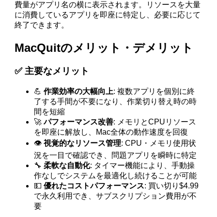
費量がアプリ名の横に表示されます。リソースを大量
に消費しているアプリを即座に特定し、必要に応じて
終了できます。
MacQuitのメリット・デメリット
✅ 主要なメリット
💪
作業効率の大幅向上
: 複数アプリを個別に終
了する手間が不要になり、作業切り替え時の時
間を短縮
🚀
パフォーマンス改善
: メモリとCPUリソース
を即座に解放し、Mac全体の動作速度を回復
👁️
視覚的なリソース管理
: CPU・メモリ使用状
況を一目で確認でき、問題アプリを瞬時に特定
🔧
柔軟な自動化
: タイマー機能により、手動操
作なしでシステムを最適化し続けることが可能
💵
優れたコストパフォーマンス
: 買い切り$4.99
で永久利用でき、サブスクリプション費用が不
要