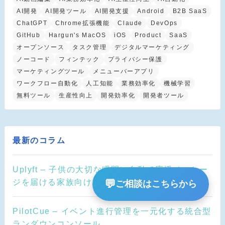
AI開発
AI開発ツール
AI開発支援
Android
B2B SaaS
ChatGPT
Chrome拡張機能
Claude
DevOps
GitHub
Hargun's MacOS
iOS
Product
SaaS
オープンソース
タスク管理
デジタルマーケティング
ノーコード
フィンテック
プライバシー保護
マーケティングツール
メニューバーアプリ
ワークフロー自動化
人工知能
業務効率化
機械学習
無料ツール
生産性向上
開発効率化
開発者ツール
最新のコラム
Uplyft – 子供の大切な瞬間に自動で応援メッセー
ジを届ける家族向けウェルネスOS
💬
ご相談はこちらから
PilotCue – イベント進行管理を一元化する統合型
ランダウンコンソール