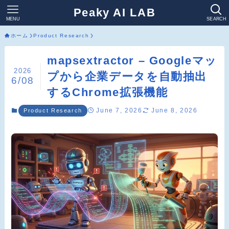
Peaky AI LAB
MENU
SEARCH
ホーム
Product Research
mapsextractor – Googleマッ
2026
プから企業データを自動抽出
6/08
するChrome拡張機能
June 7, 2026
June 8, 2026
Product Research