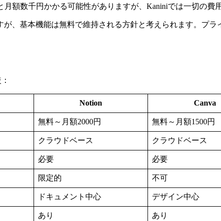
と月額数千円かかる可能性がありますが、Kaniniでは一切の
すが、基本機能は無料で維持される方針と考えられます。プラ
較：
Notion
Canva
無料～月額2000円
無料～月額1500円
クラウドベース
クラウドベース
必要
必要
限定的
不可
ドキュメント中心
デザイン中心
あり
あり