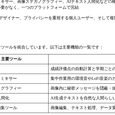
ンドミキサー、画像ステガノグラフィー、AIテキスト人間化など15
る必要がなく、一つのプラットフォームで完結
デザイナー、プライバシーを重視する個人ユーザー、そして複
様なツールを統合しています。以下は主要機能の一覧です：
主要ツール
成績評価点の自動計算と学期ごと
ドミキサー
集中作業用の環境音やLoFi音楽
ノグラフィー
画像内に秘密メッセージを隠蔽・
人間化
AI生成テキストを自然な人間らし
編集ツール
画像編集、テキスト処理、データ変