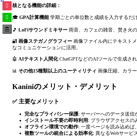
核となる機能の詳細：
🎓
GPA計算機能
学期ごとの単位数と成績を入力するだけ
🎵
LoFiサウンドミキサー
雨音、カフェの雑音、焚き火の
🔐
画像ステガノグラフィー
画像ファイル内にテキストメ
なコミュニケーションに活用。
🤖
AIテキスト人間化
ChatGPTなどのAIツールで生
📊
その他15種類以上のユーティリティ
画像圧縮、カラーパ
Kaniniのメリット・デメリット
✅ 主要なメリット
完全なプライバシー保護
: サーバーへのデータ送
インストール不要の即時利用
: ブラウザアクセス
オフライン環境での動作
: 一度ページを読み込め
複数ツールの統合による効率化
: 異なるWebサ