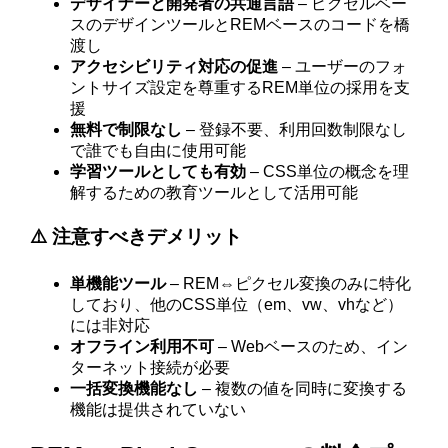
デザイナーと開発者の共通言語
– ピクセルベー
スのデザインツールとREMベースのコードを橋
渡し
アクセシビリティ対応の促進
– ユーザーのフォ
ントサイズ設定を尊重するREM単位の採用を支
援
無料で制限なし
– 登録不要、利用回数制限なし
で誰でも自由に使用可能
学習ツールとしても有効
– CSS単位の概念を理
解するための教育ツールとして活用可能
⚠️ 注意すべきデメリット
単機能ツール
– REM⇔ピクセル変換のみに特化
しており、他のCSS単位（em、vw、vhなど）
には非対応
オフライン利用不可
– Webベースのため、イン
ターネット接続が必要
一括変換機能なし
– 複数の値を同時に変換する
機能は提供されていない