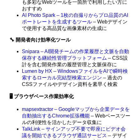
も多彩なWebツールを一箇所で利用したい方に
おすすめ
AI Photo Spark – 1枚の自撮りからプロ品質のAI
ポートレートを生成するツール
– Webデザイン
で使用する高品質な画像素材の生成に
🔧 開発者向け効率化ツール
Snipara – AI開発チームの作業履歴と文脈を自動
保存する継続性管理プラットフォーム
– CSS設
計を含む開発作業の履歴管理と文脈保存に
Lumen by HX – WindowsファイルをAIで瞬時検
索するローカル完結型検索エンジン
– 過去の
CSSファイルやデザイン資料を素早く検索
🖥️ ブラウザベース作業効率化
mapsextractor – Googleマップから企業データを
自動抽出するChrome拡張機能
– Webベースツー
ルの利便性を活かしたデータ収集に
TalkLink – サインアップ不要で即座にビデオ会
議を開始できるブラウザ通話サービス
– デザイ