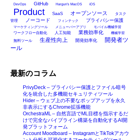
GitHub
DevOps
Hargun's MacOS
iOS
Product
オープンソース
SaaS
タスク
ノーコード
プライバシー保護
管理
フィンテック
マーケティングツール
メニューバーアプリ
モバイル機械学習
業務効率化
ワークフロー自動化
人工知能
機械学習
開発者ツ
生産性向上
開発効率化
無料ツール
ール
最新のコラム
PrivyDeck – プライバシー保護とファイル暗号
化を統合した多機能セキュリティツール
Hider – ウェブ上の不要なポップアップを永久
非表示にするChrome拡張機能
OrchestraML – 自然言語でML目標を指示するだ
けで完全なパイプライン構築を自動化するAI開
発プラットフォーム
Account Moodboard – InstagramとTikTokアカウ
ント分析を可視化するマーケティングツール