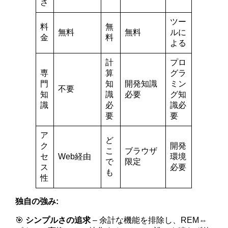
さ
ツー
料
無
無料
無料
ルに
金
料
よる
計
プロ
専
算
グラ
門
知
開発知識
ミン
不要
知
識
必要
グ知
識
必
識必
要
要
ア
ど
ク
開発
こ
ブラウザ
セ
Web経由
環境
で
限定
ス
必要
も
性
独自の強み:
🎯
シンプルさの追求
– 余計な機能を排除し、REM⇔