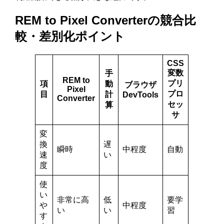
REM to Pixel Converterの競合比
較・差別化ポイント
CSS
変数
手
REM to
プリ
項
動
ブラウザ
Pixel
プロ
目
計
DevTools
Converter
セッ
算
サ
変
換
遅
瞬時
中程度
自動
速
い
度
使
い
非常に高
低
要学
や
中程度
い
い
習
す