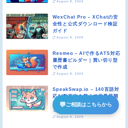
August 8, 2026
WexChat Pro – XChatの安
全性と公式ダウンロード検証
ガイド
August 8, 2026
Resmeo – AIで作るATS対応
履歴書ビルダー｜買い切り型
で作成
August 8, 2026
SpeakSwap.io – 140言語対
応AI動画吹き替えで世界展開
を実現するローカライゼーシ
💬
ご相談はこちらから
ョンツール
August 8, 2026