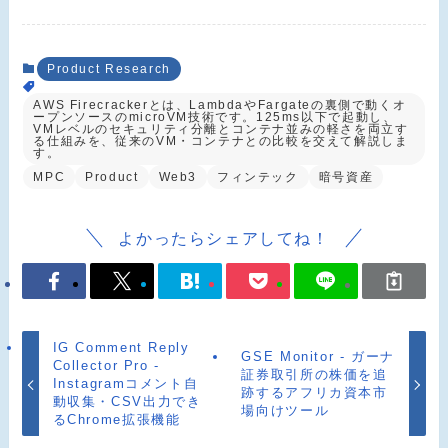
Product Research
AWS Firecrackerとは、LambdaやFargateの裏側で動くオ
ープンソースのmicroVM技術です。125ms以下で起動し、
VMレベルのセキュリティ分離とコンテナ並みの軽さを両立す
る仕組みを、従来のVM・コンテナとの比較を交えて解説しま
す。
MPC
Product
Web3
フィンテック
暗号資産
よかったらシェアしてね！
IG Comment Reply
GSE Monitor - ガーナ
Collector Pro -
証券取引所の株価を追
Instagramコメント自
跡するアフリカ資本市
動収集・CSV出力でき
場向けツール
るChrome拡張機能