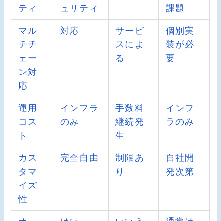
ティ
ュリティ
課題
マル
対応
サービ
個別実
チチ
スによ
装が必
ェー
る
要
ン対
応
運用
インフラ
手数料
インフ
コス
のみ
継続発
ラのみ
ト
生
カス
完全自由
制限あ
自社開
タマ
り
発次第
イズ
性