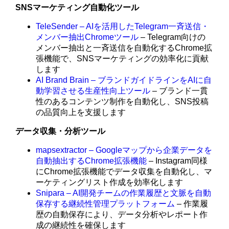
SNSマーケティング自動化ツール
TeleSender – AIを活用したTelegram一斉送信・
メンバー抽出Chromeツール
– Telegram向けの
メンバー抽出と一斉送信を自動化するChrome拡
張機能で、SNSマーケティングの効率化に貢献
します
AI Brand Brain – ブランドガイドラインをAIに自
動学習させる生産性向上ツール
– ブランド一貫
性のあるコンテンツ制作を自動化し、SNS投稿
の品質向上を支援します
データ収集・分析ツール
mapsextractor – Googleマップから企業データを
自動抽出するChrome拡張機能
– Instagram同様
にChrome拡張機能でデータ収集を自動化し、マ
ーケティングリスト作成を効率化します
Snipara – AI開発チームの作業履歴と文脈を自動
保存する継続性管理プラットフォーム
– 作業履
歴の自動保存により、データ分析やレポート作
成の継続性を確保します