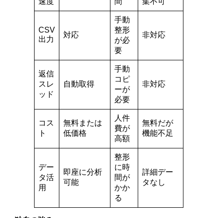
速度
間
集不可
手動
CSV
整形
対応
非対応
出力
が必
要
手動
返信
コピ
スレ
自動取得
非対応
ーが
ッド
必要
人件
コス
無料または
無料だが
費が
ト
低価格
機能不足
高額
整形
デー
に時
即座に分析
詳細デー
タ活
間が
可能
タなし
用
かか
る