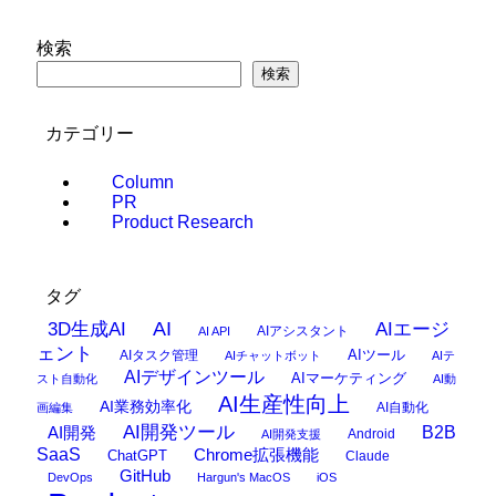
検索
検索
カテゴリー
Column
PR
Product Research
タグ
AI
3D生成AI
AIエージ
AIアシスタント
AI API
ェント
AIタスク管理
AIツール
AIチャットボット
AIテ
AIデザインツール
AIマーケティング
スト自動化
AI動
AI生産性向上
AI業務効率化
AI自動化
画編集
AI開発ツール
AI開発
B2B
Android
AI開発支援
SaaS
Chrome拡張機能
ChatGPT
Claude
GitHub
DevOps
Hargun's MacOS
iOS