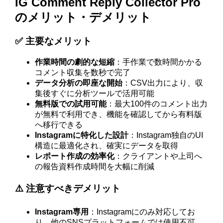
IG Comment Reply Collector Pro
のメリット・デメリット
✅ 主要なメリット
作業時間の劇的な短縮
：手作業で数時間かかる
コメント収集を数秒で完了
データ分析の即座な開始
：CSV出力により、収
集後すぐに分析ツールで活用可能
無料版での試用可能
：最大100件のコメント出力
が無料で利用でき、機能を確認してから有料版
へ移行できる
Instagramに特化した設計
：Instagram独自のUI
構造に最適化され、確実にデータを取得
レポート作成の効率化
：クライアントや上司へ
の報告資料作成時間を大幅に削減
⚠️ 注意すべきデメリット
Instagram専用
：Instagramにのみ対応してお
り、他のSNSプラットフォームでは使用不可