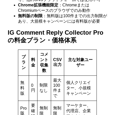
Chrome拡張機能限定
：Chromeまたは
Chromiumベースのブラウザでのみ動作
無料版の制限
：無料版は100件までの出力制限が
あり、大規模キャンペーンには有料版が必要
IG Comment Reply Collector Pro
の料金プラン・価格体系
コメ
プ
料
ント
CSV
主な対象ユー
ラ
出力
金
収集
ザー
ン
数
最大
無
個人クリエイ
制限
0
100
料
ター、小規模
円
件ま
なし
版
キャンペーン
で
要
マーケター、
無制
無制
Pro
確
代理店、企業
版
限
限