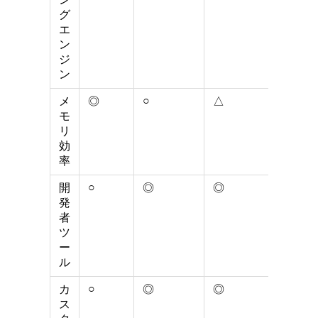
グ
エ
ン
ジ
ン
○
メ
◎
△
◎
モ
リ
効
率
○
○
開
◎
◎
発
者
ツ
ー
ル
○
カ
◎
◎
△
ス