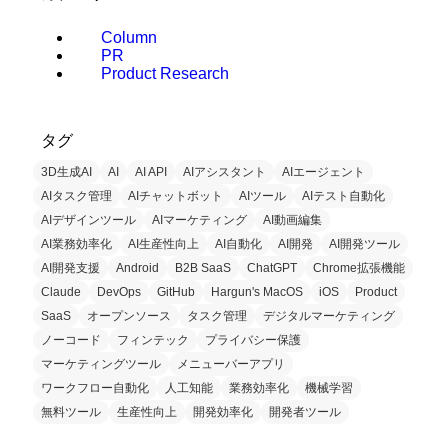
Column
PR
Product Research
タグ
3D生成AI
AI
AI API
AIアシスタント
AIエージェント
AIタスク管理
AIチャットボット
AIツール
AIテスト自動化
AIデザインツール
AIマーケティング
AI動画編集
AI業務効率化
AI生産性向上
AI自動化
AI開発
AI開発ツール
AI開発支援
Android
B2B SaaS
ChatGPT
Chrome拡張機能
Claude
DevOps
GitHub
Hargun's MacOS
iOS
Product
SaaS
オープンソース
タスク管理
デジタルマーケティング
ノーコード
フィンテック
プライバシー保護
マーケティングツール
メニューバーアプリ
ワークフロー自動化
人工知能
業務効率化
機械学習
無料ツール
生産性向上
開発効率化
開発者ツール