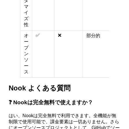
タ
マ
イ
ズ
性
✅
❌
❌
オ
部分的
ー
プ
ン
ソ
ー
ス
Nook よくある質問
❓ Nookは完全無料で使えますか？
はい、Nookは完全無料で利用できます。全機能が無
制限で使用可能で、課金要素は一切ありません。さら
にオープンソースプロジェクトとして、GitHubでソー