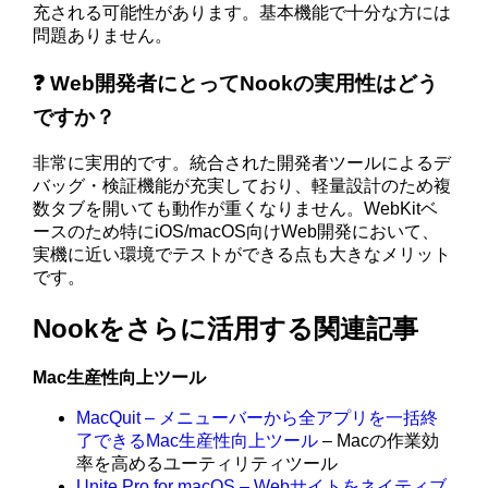
充される可能性があります。基本機能で十分な方には
問題ありません。
❓ Web開発者にとってNookの実用性はどう
ですか？
非常に実用的です。統合された開発者ツールによるデ
バッグ・検証機能が充実しており、軽量設計のため複
数タブを開いても動作が重くなりません。WebKitベ
ースのため特にiOS/macOS向けWeb開発において、
実機に近い環境でテストができる点も大きなメリット
です。
Nookをさらに活用する関連記事
Mac生産性向上ツール
MacQuit – メニューバーから全アプリを一括終
了できるMac生産性向上ツール
– Macの作業効
率を高めるユーティリティツール
Unite Pro for macOS – Webサイトをネイティブ