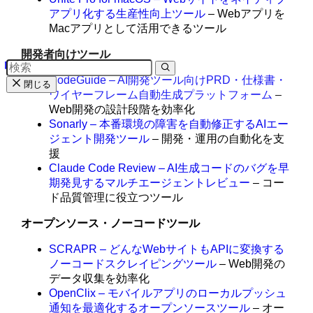
アプリ化する生産性向上ツール
– Webアプリを
Macアプリとして活用できるツール
開発者向けツール
CodeGuide – AI開発ツール向けPRD・仕様書・
閉じる
ワイヤーフレーム自動生成プラットフォーム
–
Web開発の設計段階を効率化
Sonarly – 本番環境の障害を自動修正するAIエー
ジェント開発ツール
– 開発・運用の自動化を支
援
Claude Code Review – AI生成コードのバグを早
期発見するマルチエージェントレビュー
– コー
ド品質管理に役立つツール
オープンソース・ノーコードツール
SCRAPR – どんなWebサイトもAPIに変換する
ノーコードスクレイピングツール
– Web開発の
データ収集を効率化
OpenClix – モバイルアプリのローカルプッシュ
通知を最適化するオープンソースツール
– オー