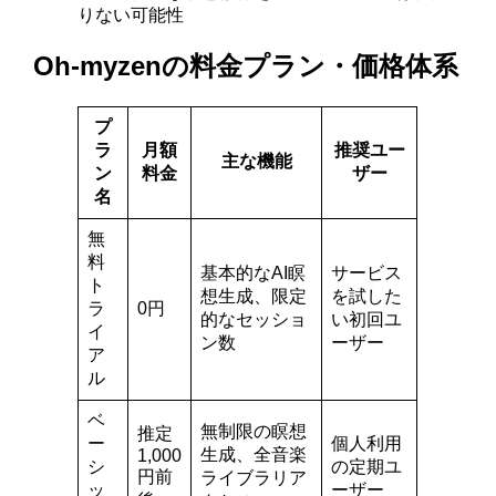
りない可能性
Oh-myzenの料金プラン・価格体系
プ
ラ
月額
推奨ユー
主な機能
ン
料金
ザー
名
無
料
基本的なAI瞑
サービス
ト
想生成、限定
を試した
ラ
0円
的なセッショ
い初回ユ
イ
ン数
ーザー
ア
ル
ベ
無制限の瞑想
推定
ー
個人利用
生成、全音楽
1,000
シ
の定期ユ
円前
ライブラリア
ッ
ーザー