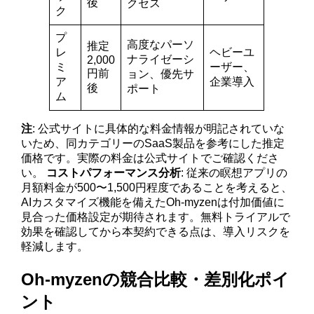
後
クセス
ク
プ
高度なパーソ
推定
レ
ヘビーユ
ナライゼーシ
2,000
ミ
ーザー、
円前
ョン、優先サ
ア
企業導入
後
ポート
ム
注
: 公式サイトに具体的な料金情報が明記されていな
いため、同カテゴリーのSaaS製品を参考にした推定
価格です。実際の料金は公式サイトでご確認くださ
い。
コストパフォーマンス分析
: 従来の瞑想アプリの
月額料金が500〜1,500円程度であることを考えると、
AIカスタマイズ機能を備えたOh-myzenは付加価値に
見合った価格設定が期待されます。無料トライアルで
効果を確認してから本契約できる点は、導入リスクを
軽減します。
Oh-myzenの競合比較・差別化ポイ
ント