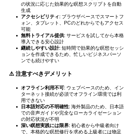
の状況に応じた効果的な瞑想スクリプトを自動
生成
アクセシビリティ
: ブラウザベースでスマートフ
ォン、タブレット、PCのどれからでもアクセス
可能
無料トライアル提供
: サービスを試してから本格
導入できる安心設計
継続しやすい設計
: 短時間で効果的な瞑想セッシ
ョンを作成できるため、忙しいビジネスパーソ
ンでも続けやすい
⚠️ 注意すべきデメリット
オフライン利用不可
: ウェブベースのため、イン
ターネット接続が必須でオフライン環境では利
用できない
日本語対応の不明確性
: 海外製品のため、日本語
での音声ガイドや完全なローカライゼーション
の対応状況が不明
深い瞑想実践には限界
: 初心者から中級者向け
で、本格的な瞑想修行を求める上級者には物足