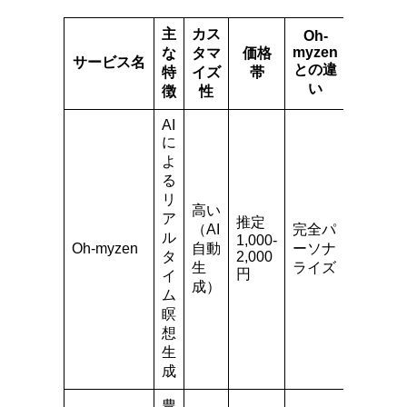
主
カス
Oh-
myzen
な
タマ
価格
サービス名
との違
特
イズ
帯
い
徴
性
AI
に
よ
る
リ
高い
ア
推定
（AI
完全パ
ル
1,000-
Oh-myzen
自動
ーソナ
タ
2,000
生
ライズ
円
イ
成）
ム
瞑
想
生
成
豊