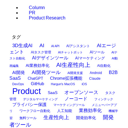
Column
PR
Product Research
タグ
AI
3D生成AI
AIエージ
AIアシスタント
AI API
ェント
AIタスク管理
AIツール
AIチャットボット
AIテ
AIデザインツール
AIマーケティング
スト自動化
AI動
AI生産性向上
AI業務効率化
AI自動化
画編集
AI開発ツール
AI開発
B2B
Android
AI開発支援
SaaS
Chrome拡張機能
ChatGPT
Claude
GitHub
DevOps
Hargun's MacOS
iOS
Product
オープンソース
SaaS
タスク
ノーコード
管理
デジタルマーケティング
フィンテック
プライバシー保護
マーケティングツール
メニューバーアプ
業務効率化
ワークフロー自動化
人工知能
リ
機械学
開発
生産性向上
開発効率化
無料ツール
習
者ツール