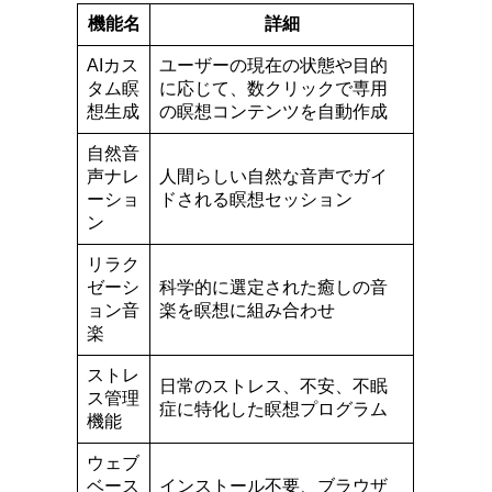
機能名
詳細
AIカス
ユーザーの現在の状態や目的
タム瞑
に応じて、数クリックで専用
想生成
の瞑想コンテンツを自動作成
自然音
声ナレ
人間らしい自然な音声でガイ
ーショ
ドされる瞑想セッション
ン
リラク
ゼーシ
科学的に選定された癒しの音
ョン音
楽を瞑想に組み合わせ
楽
ストレ
日常のストレス、不安、不眠
ス管理
症に特化した瞑想プログラム
機能
ウェブ
ベース
インストール不要、ブラウザ