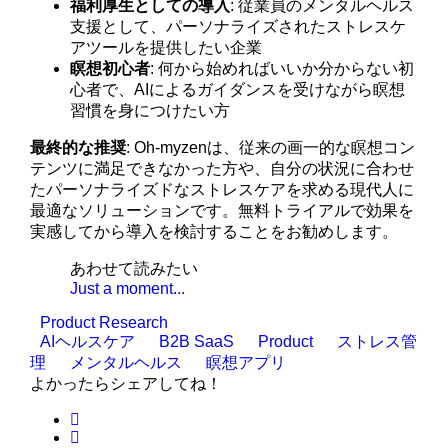
福利厚生としての導入
: 従業員のメンタルヘルス
支援として、パーソナライズされたストレスケ
アツールを提供したい企業
瞑想初心者
: 何から始めればいいか分からない初
心者で、AIによるガイダンスを受けながら瞑想
習慣を身につけたい方
最終的な推奨
: Oh-myzenは、従来の画一的な瞑想コン
テンツに満足できなかった方や、自分の状況に合わせ
たパーソナライズドなストレスケアを求める現代人に
最適なソリューションです。無料トライアルで効果を
実感してから導入を検討することをお勧めします。
あわせて読みたい
Just a moment...
Product Research
AIヘルスケア
B2B SaaS
Product
ストレス管
理
メンタルヘルス
瞑想アプリ
よかったらシェアしてね！