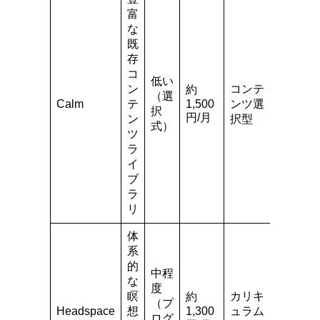
富
な
既
存
コ
低い
ン
コンテ
約
（選
Calm
テ
1,500
ンツ選
択
円/月
ン
択型
式）
ツ
ラ
イ
ブ
ラ
リ
体
系
的
中程
な
度
瞑
カリキ
約
（プ
Headspace
想
1,300
ュラム
ログ