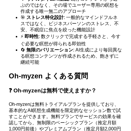
ぶのではなく、その場でユーザー専用の瞑想を
作成する唯一無二のアプローチ
🎯
ストレス特化設計
: 一般的なマインドフルネ
スではなく、ビジネスパーソンのストレス、不
安、不眠症に焦点を絞った機能設計
⚡
即時性
: 数クリックで完成する手軽さと、今す
ぐ必要な瞑想が得られる即効性
🔄
無限のバリエーション
: AI生成により毎回異な
る瞑想コンテンツが作成されるため、飽きずに
継続可能
Oh-myzen よくある質問
❓ Oh-myzenは無料で使えますか？
Oh-myzenは無料トライアルプランを提供しており、
基本的なAI瞑想生成機能を限定的なセッション数で試
すことができます。無料プランでサービスの効果を確
認してから、無制限のベーシックプラン（推定月額
1,000円前後）やプレミアムプラン（推定月額2,000円