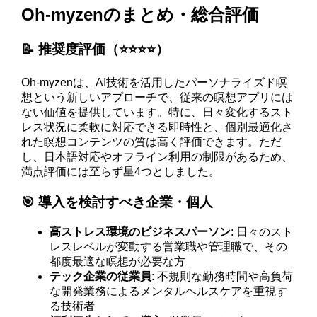
Oh-myzenのまとめ・総合評価
📝 推奨度評価（⭐️⭐️⭐️⭐️）
Oh-myzenは、AI技術を活用したパーソナライズド瞑
想という新しいアプローチで、従来の瞑想アプリには
ない価値を提供しています。特に、日々変化するスト
レス状況に柔軟に対応できる即時性と、個別最適化さ
れた瞑想コンテンツの質は高く評価できます。ただ
し、日本語対応やオフライン利用の制限があるため、
満点評価には至らず星4つとしました。
🎯 導入を検討すべき企業・個人
高ストレス環境のビジネスパーソン
: 日々のスト
レスレベルが変動する営業職や管理職で、その
都度最適な瞑想が必要な方
テック企業の従業員
: 不規則な勤務時間や高負荷
な開発業務によるメンタルヘルスケアを重視す
る技術者