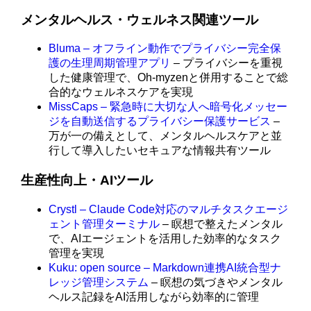
メンタルヘルス・ウェルネス関連ツール
Bluma – オフライン動作でプライバシー完全保
護の生理周期管理アプリ
– プライバシーを重視
した健康管理で、Oh-myzenと併用することで総
合的なウェルネスケアを実現
MissCaps – 緊急時に大切な人へ暗号化メッセー
ジを自動送信するプライバシー保護サービス
–
万が一の備えとして、メンタルヘルスケアと並
行して導入したいセキュアな情報共有ツール
生産性向上・AIツール
Crystl – Claude Code対応のマルチタスクエージ
ェント管理ターミナル
– 瞑想で整えたメンタル
で、AIエージェントを活用した効率的なタスク
管理を実現
Kuku: open source – Markdown連携AI統合型ナ
レッジ管理システム
– 瞑想の気づきやメンタル
ヘルス記録をAI活用しながら効率的に管理