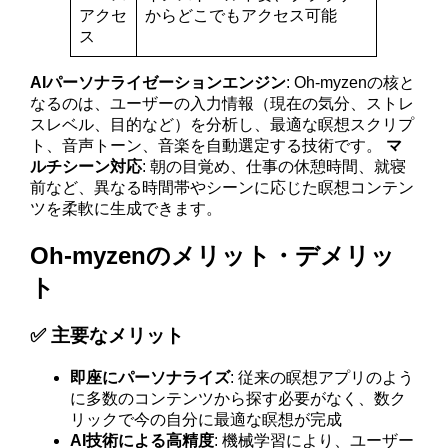
アクセ
からどこでもアクセス可能
ス
AIパーソナライゼーションエンジン
: Oh-myzenの核と
なるのは、ユーザーの入力情報（現在の気分、ストレ
スレベル、目的など）を分析し、最適な瞑想スクリプ
ト、音声トーン、音楽を自動選定する技術です。
マ
ルチシーン対応
: 朝の目覚め、仕事の休憩時間、就寝
前など、異なる時間帯やシーンに応じた瞑想コンテン
ツを柔軟に生成できます。
Oh-myzenのメリット・デメリッ
ト
✅ 主要なメリット
即座にパーソナライズ
: 従来の瞑想アプリのよう
に多数のコンテンツから探す必要がなく、数ク
リックで今の自分に最適な瞑想が完成
AI技術による高精度
: 機械学習により、ユーザー