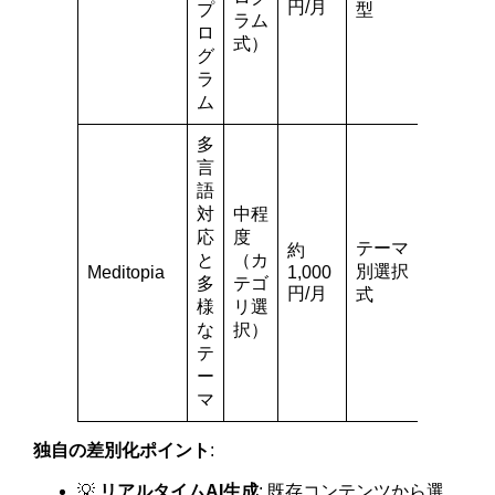
円/月
プ
型
ラム
ロ
式）
グ
ラ
ム
多
言
語
対
中程
応
度
テーマ
約
と
（カ
別選択
Meditopia
1,000
多
テゴ
円/月
式
様
リ選
な
択）
テ
ー
マ
独自の差別化ポイント
:
💡
リアルタイムAI生成
: 既存コンテンツから選