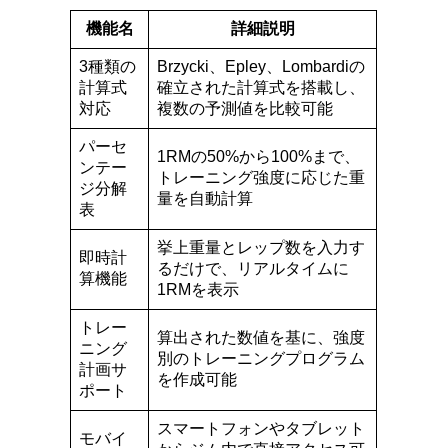
機能名
詳細説明
3種類の
Brzycki、Epley、Lombardiの
計算式
確立された計算式を搭載し、
対応
複数の予測値を比較可能
パーセ
1RMの50%から100%まで、
ンテー
トレーニング強度に応じた重
ジ分解
量を自動計算
表
挙上重量とレップ数を入力す
即時計
るだけで、リアルタイムに
算機能
1RMを表示
トレー
算出された数値を基に、強度
ニング
別のトレーニングプログラム
計画サ
を作成可能
ポート
スマートフォンやタブレット
モバイ