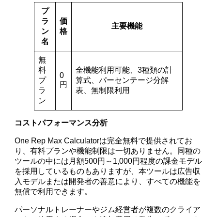
プ
ラ
価
主要機能
ン
格
名
無
料
全機能利用可能、3種類の計
0
プ
算式、パーセンテージ分解
円
ラ
表、無制限利用
ン
コストパフォーマンス分析
One Rep Max Calculatorは完全無料で提供されてお
り、有料プランや機能制限は一切ありません。同種の
ツールの中には月額500円～1,000円程度の課金モデル
を採用しているものもありますが、本ツールは広告収
入モデルまたは開発者の善意により、すべての機能を
無償で利用できます。
パーソナルトレーナーやジム経営者が複数のクライア