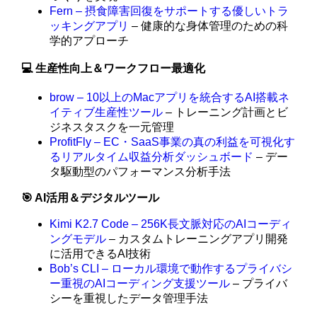
Fern – 摂食障害回復をサポートする優しいトラ
ッキングアプリ
– 健康的な身体管理のための科
学的アプローチ
💻 生産性向上＆ワークフロー最適化
brow – 10以上のMacアプリを統合するAI搭載ネ
イティブ生産性ツール
– トレーニング計画とビ
ジネスタスクを一元管理
ProfitFly – EC・SaaS事業の真の利益を可視化す
るリアルタイム収益分析ダッシュボード
– デー
タ駆動型のパフォーマンス分析手法
🎯 AI活用＆デジタルツール
Kimi K2.7 Code – 256K長文脈対応のAIコーディ
ングモデル
– カスタムトレーニングアプリ開発
に活用できるAI技術
Bob’s CLI – ローカル環境で動作するプライバシ
ー重視のAIコーディング支援ツール
– プライバ
シーを重視したデータ管理手法