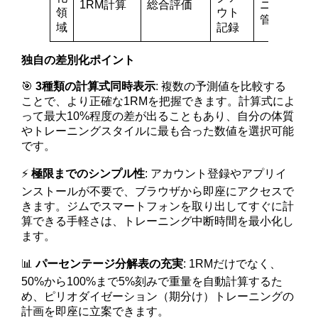
1RM計算
総合評価
ニング
領
ウト
管理
域
記録
独自の差別化ポイント
🎯
3種類の計算式同時表示
: 複数の予測値を比較する
ことで、より正確な1RMを把握できます。計算式によ
って最大10%程度の差が出ることもあり、自分の体質
やトレーニングスタイルに最も合った数値を選択可能
です。
⚡
極限までのシンプル性
: アカウント登録やアプリイ
ンストールが不要で、ブラウザから即座にアクセスで
きます。ジムでスマートフォンを取り出してすぐに計
算できる手軽さは、トレーニング中断時間を最小化し
ます。
📊
パーセンテージ分解表の充実
: 1RMだけでなく、
50%から100%まで5%刻みで重量を自動計算するた
め、ピリオダイゼーション（期分け）トレーニングの
計画を即座に立案できます。