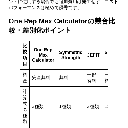
ントに使用する場合でも追加費用は発生せず、コスト
パフォーマンスは極めて優秀です。
One Rep Max Calculatorの競合比
較・差別化ポイント
比
One Rep
較
Symmetric
Strong
Max
JEFIT
Strength
App
項
Calculator
目
料
一部
一部有
完全無料
無料
金
有料
料
計
算
式
3種類
1種類
2種類
1種類
の
種
類