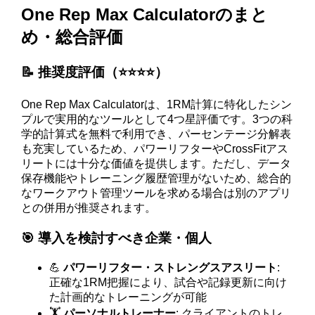
One Rep Max Calculatorのまと
め・総合評価
📝 推奨度評価（⭐️⭐️⭐️⭐️）
One Rep Max Calculatorは、1RM計算に特化したシン
プルで実用的なツールとして4つ星評価です。3つの科
学的計算式を無料で利用でき、パーセンテージ分解表
も充実しているため、パワーリフターやCrossFitアス
リートには十分な価値を提供します。ただし、データ
保存機能やトレーニング履歴管理がないため、総合的
なワークアウト管理ツールを求める場合は別のアプリ
との併用が推奨されます。
🎯 導入を検討すべき企業・個人
💪
パワーリフター・ストレングスアスリート
:
正確な1RM把握により、試合や記録更新に向け
た計画的なトレーニングが可能
🏋️
パーソナルトレーナー
: クライアントのトレ