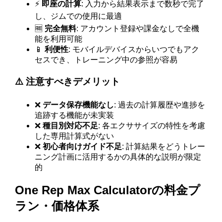
⚡
即座の計算
: 入力から結果表示まで数秒で完了
し、ジムでの使用に最適
🆓
完全無料
: アカウント登録や課金なしで全機
能を利用可能
📱
利便性
: モバイルデバイスからいつでもアク
セスでき、トレーニング中の参照が容易
⚠️ 注意すべきデメリット
❌
データ保存機能なし
: 過去の計算履歴や進捗を
追跡する機能が未実装
❌
種目別対応不足
: 各エクササイズの特性を考慮
した専用計算式がない
❌
初心者向けガイド不足
: 計算結果をどうトレー
ニング計画に活用するかの具体的な説明が限定
的
One Rep Max Calculatorの料金プ
ラン・価格体系