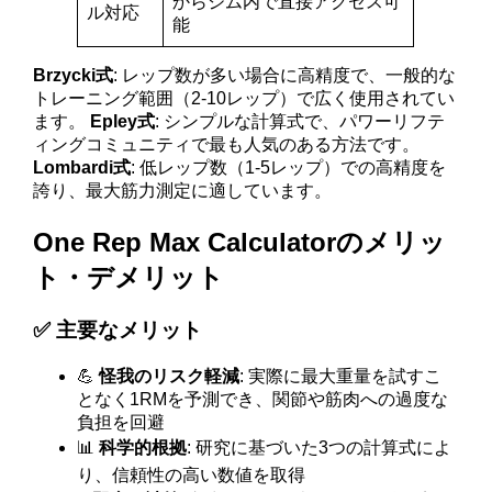
からジム内で直接アクセス可
ル対応
能
Brzycki式
: レップ数が多い場合に高精度で、一般的な
トレーニング範囲（2-10レップ）で広く使用されてい
ます。
Epley式
: シンプルな計算式で、パワーリフテ
ィングコミュニティで最も人気のある方法です。
Lombardi式
: 低レップ数（1-5レップ）での高精度を
誇り、最大筋力測定に適しています。
One Rep Max Calculatorのメリッ
ト・デメリット
✅ 主要なメリット
💪
怪我のリスク軽減
: 実際に最大重量を試すこ
となく1RMを予測でき、関節や筋肉への過度な
負担を回避
📊
科学的根拠
: 研究に基づいた3つの計算式によ
り、信頼性の高い数値を取得