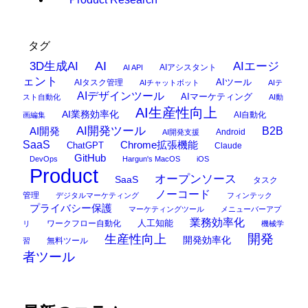
タグ
AI
3D生成AI
AIエージ
AIアシスタント
AI API
ェント
AIタスク管理
AIツール
AIチャットボット
AIテ
AIデザインツール
AIマーケティング
スト自動化
AI動
AI生産性向上
AI業務効率化
AI自動化
画編集
AI開発ツール
AI開発
B2B
Android
AI開発支援
SaaS
Chrome拡張機能
ChatGPT
Claude
GitHub
DevOps
Hargun's MacOS
iOS
Product
オープンソース
SaaS
タスク
ノーコード
管理
デジタルマーケティング
フィンテック
プライバシー保護
マーケティングツール
メニューバーアプ
業務効率化
ワークフロー自動化
人工知能
リ
機械学
開発
生産性向上
開発効率化
無料ツール
習
者ツール