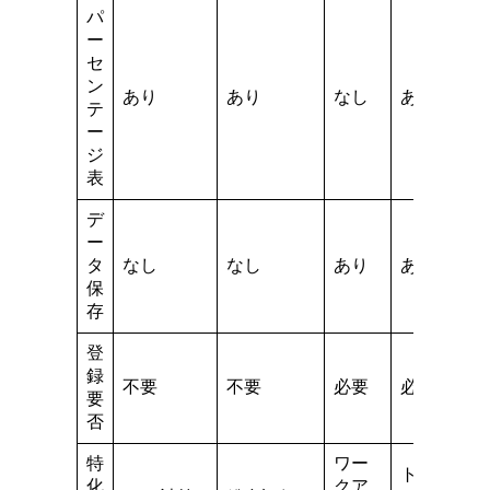
パ
ー
セ
ン
あり
あり
なし
あり
テ
ー
ジ
表
デ
ー
タ
なし
なし
あり
あり
保
存
登
録
不要
不要
必要
必要
要
否
特
ワー
トレー
化
クア