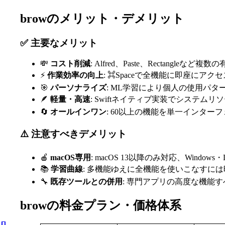
browのメリット・デメリット
✅ 主要なメリット
💸
コスト削減
: Alfred、Paste、Rectangl
⚡
作業効率の向上
: ⌘Spaceで全機能に即座にア
🎯
パーソナライズ
: ML学習により個人の使用パ
🪶
軽量・高速
: Swiftネイティブ実装でシステム
🔄
オールインワン
: 60以上の機能を単一インター
⚠️ 注意すべきデメリット
🍎
macOS専用
: macOS 13以降のみ対応、Window
📚
学習曲線
: 多機能ゆえに全機能を使いこなすに
🔧
既存ツールとの併用
: 専門アプリの高度な機能
browの料金プラン・価格体系