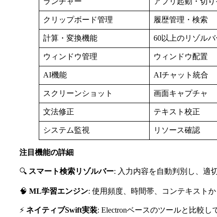
ランチャー
アプリ起動・切り
クリップボード管理
履歴管理・検索
計算・変換機能
60以上のリゾルバ
ウィンドウ管理
ウィンドウ配置
AI機能
AIチャット統合
スクリーンショット
画面キャプチャ
文法修正
テキスト校正
システム監視
リソース確認
注目機能の詳細
🔍
スマート検索リゾルバー
: 入力内容を自動判別し、
🧠
ML学習エンジン
: 使用頻度、時間帯、コンテキスト
⚡
ネイティブSwift実装
: Electronベースのツール