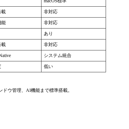
macOS標準
搭載
非対応
機能
非対応
あり
搭載
非対応
Native
システム統合
度
低い
ィンドウ管理、AI機能まで標準搭載。