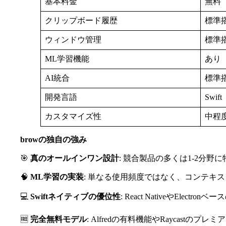
基本料金
無料
クリップボード履歴
標準
ウィンドウ管理
標準
ML学習機能
あり
AI統合
標準
開発言語
Swift
カスタマイズ性
中程
browの独自の強み
🎯
真のオールインワン設計
: 競合製品の多くは1-2分
🧠
ML学習の実装
: 単なる使用頻度ではなく、コンテキ
💻
Swiftネイティブの優位性
: React NativeやEle
🆓
完全無料モデル
: Alfredの有料機能やRaycastの