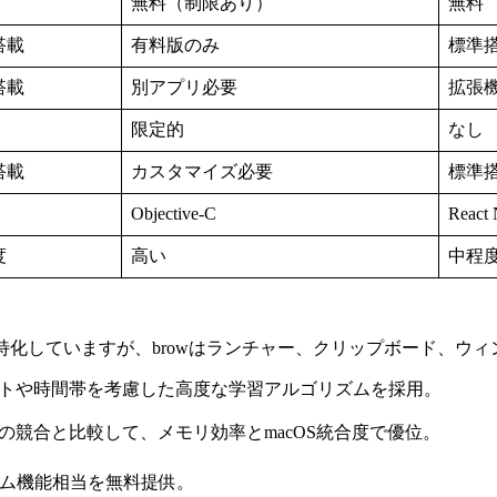
無料（制限あり）
無料
搭載
有料版のみ
標準
搭載
別アプリ必要
拡張
限定的
なし
搭載
カスタマイズ必要
標準
Objective-C
React 
度
高い
中程
野に特化していますが、browはランチャー、クリップボード、ウ
ストや時間帯を考慮した高度な学習アルゴリズムを採用。
ctronベースの競合と比較して、メモリ効率とmacOS統合度で優位。
プレミアム機能相当を無料提供。