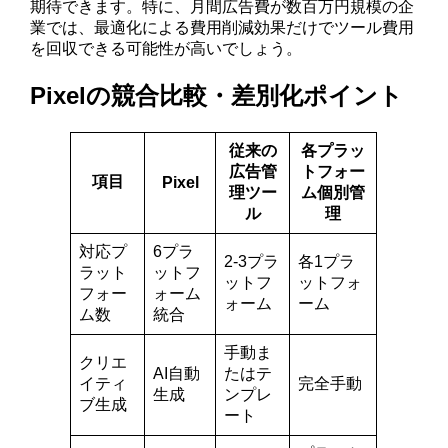
期待できます。特に、月間広告費が数百万円規模の企
業では、最適化による費用削減効果だけでツール費用
を回収できる可能性が高いでしょう。
Pixelの競合比較・差別化ポイント
従来の
各プラッ
広告管
トフォー
項目
Pixel
理ツー
ム個別管
ル
理
対応プ
6プラ
2-3プラ
各1プラ
ラット
ットフ
ットフ
ットフォ
フォー
ォーム
ォーム
ーム
ム数
統合
手動ま
クリエ
AI自動
たはテ
イティ
完全手動
生成
ンプレ
ブ生成
ート