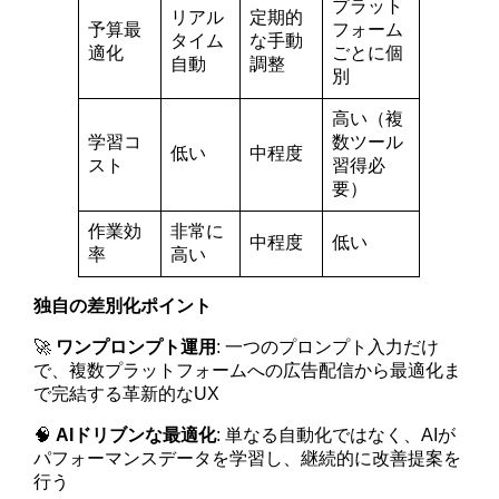
プラット
リアル
定期的
予算最
フォーム
タイム
な手動
適化
ごとに個
自動
調整
別
高い（複
学習コ
数ツール
低い
中程度
スト
習得必
要）
作業効
非常に
中程度
低い
率
高い
独自の差別化ポイント
🚀
ワンプロンプト運用
: 一つのプロンプト入力だけ
で、複数プラットフォームへの広告配信から最適化ま
で完結する革新的なUX
🧠
AIドリブンな最適化
: 単なる自動化ではなく、AIが
パフォーマンスデータを学習し、継続的に改善提案を
行う