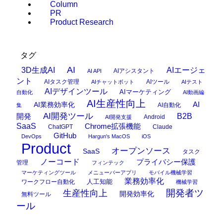
Column
PR
Product Research
タグ
AI
3D生成AI
AIエージェ
AIアシスタント
AI API
ント
AIタスク管理
AIツール
AIチャットボット
AIテスト
AIデザインツール
AIマーケティング
自動化
AI動画編
AI生産性向上
AI
AI業務効率化
AI自動化
集
AI開発ツール
開発
B2B
Android
AI開発支援
SaaS
Chrome拡張機能
ChatGPT
Claude
GitHub
DevOps
Hargun's MacOS
iOS
Product
オープンソース
SaaS
タスク
ノーコード
プライバシー保護
管理
フィンテック
マーケティングツール
メニューバーアプリ
モバイル機械学習
業務効率化
ワークフロー自動化
人工知能
機械学習
開発者ツ
生産性向上
開発効率化
無料ツール
ール