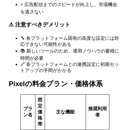
⚡ 広告配信までのスピードが向上し、市場機会
を逃さない
⚠️ 注意すべきデメリット
🔧 各プラットフォーム固有の高度な設定には対
応できない可能性がある
📚 新しいツールのため、運用ノウハウの蓄積に
時間が必要
🔗 各プラットフォームとの連携設定に初期セッ
トアップの手間がかかる
Pixelの料金プラン・価格体系
想
定
プラ
推奨利用
価
主な機能
ン名
者
格
帯