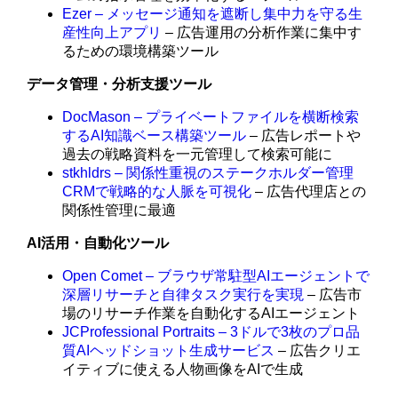
Ezer – メッセージ通知を遮断し集中力を守る生
産性向上アプリ
– 広告運用の分析作業に集中す
るための環境構築ツール
データ管理・分析支援ツール
DocMason – プライベートファイルを横断検索
するAI知識ベース構築ツール
– 広告レポートや
過去の戦略資料を一元管理して検索可能に
stkhldrs – 関係性重視のステークホルダー管理
CRMで戦略的な人脈を可視化
– 広告代理店との
関係性管理に最適
AI活用・自動化ツール
Open Comet – ブラウザ常駐型AIエージェントで
深層リサーチと自律タスク実行を実現
– 広告市
場のリサーチ作業を自動化するAIエージェント
JCProfessional Portraits – 3ドルで3枚のプロ品
質AIヘッドショット生成サービス
– 広告クリエ
イティブに使える人物画像をAIで生成