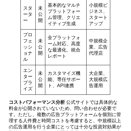
基本的なマルチ
小規模ビ
スタ
未
プラットフォー
ジネス、
ータ
公
ム管理、クリエ
スタート
ー
開
イティブ生成
アップ
プロ
全プラットフォ
フェ
未
中規模企
ーム対応、高度
ッシ
公
業、広告
な最適化、統合
ョナ
開
代理店
レポート
ル
エン
未
カスタマイズ機
大企業、
ター
公
能、専任サポー
大規模広
プラ
開
ト、API連携
告運用
イズ
コストパフォーマンス分析
公式サイトでは具体的な
料金が公開されていないため、問い合わせが必要で
す。ただし、複数の広告プラットフォームを個別に管
理する人件費と時間コストを考慮すると、中規模以上
の広告運用を行う企業にとっては十分な投資対効果が