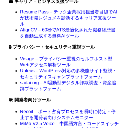
💼 キャリア・ビジネス支援ツール
Resume Pass – テック企業採用担当者目線でAI
が技術職レジュメを診断するキャリア支援ツー
ル
AlignCV – 60秒でATS最適化された職務経歴書
を自動生成する無料AIツール
🔒 プライバシー・セキュリティ重視ツール
Visage – プライバシー重視のセルフホスト型
Webアクセス解析ツール
Upleus – WordPress対応の多機能サイト監視・
セキュリティスキャンプラットフォーム
sadai.org – AI駆動型デジタル詐欺調査・資産追
跡プラットフォーム
🛠️ 開発者向けツール
Recoil – ポート占有プロセスを瞬時に特定・停
止する開発者向けシステムモニター
MiMo-V2.5 Voice – 中国語方言・コードスイッチ