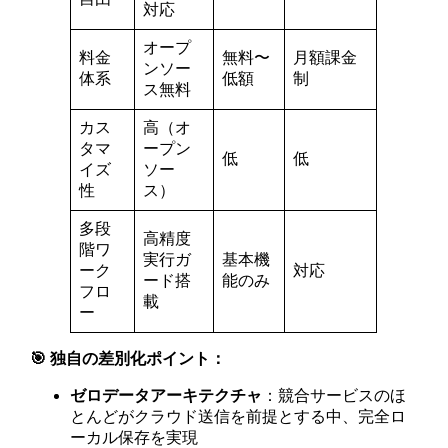
対応
オープ
料金
無料〜
月額課金
ンソー
体系
低額
制
ス無料
カス
高（オ
タマ
ープン
低
低
イズ
ソー
性
ス）
多段
高精度
階ワ
実行ガ
基本機
ーク
対応
ード搭
能のみ
フロ
載
ー
🎯 独自の差別化ポイント：
ゼロデータアーキテクチャ
：競合サービスのほ
とんどがクラウド送信を前提とする中、完全ロ
ーカル保存を実現