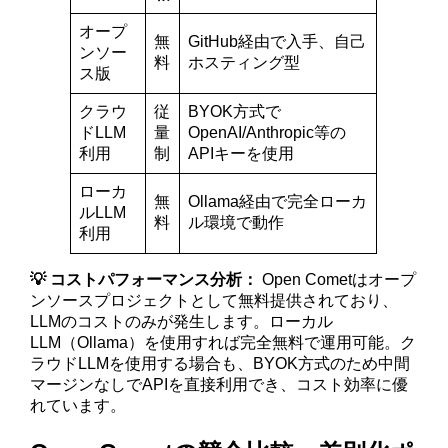
オープ
無
GitHub経由で入手、自己
ンソー
料
ホスティング型
ス版
クラウ
従
BYOK方式で
ドLLM
量
OpenAI/Anthropic等の
利用
制
APIキーを使用
ローカ
無
Ollama経由で完全ローカ
ルLLM
料
ル環境で動作
利用
💡 コストパフォーマンス分析：
Open Cometはオープ
ンソースプロジェクトとして無料提供されており、
LLMのコストのみが発生します。ローカル
LLM（Ollama）を使用すれば完全無料で運用可能。ク
ラウドLLMを使用する場合も、BYOK方式のため中間
マージンなしでAPIを直接利用でき、コスト効率に優
れています。