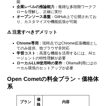
能
企業レベルの推論能力
：複雑な多段階ワークフ
ローを理解し、正確に実行
オープンソース基盤
：GitHub上で公開されてお
り、カスタマイズや機能拡張が可能
⚠️ 注意すべきデメリット
Chrome専用
：現時点ではChrome拡張機能とし
てのみ提供、他ブラウザ非対応
学習コスト
：高度な機能を活用するには、AIエ
ージェントの特性理解が必要
ローカルLLM使用時の要件
：Ollama利用にはロ
ーカル環境のセットアップが必要
Open Cometの料金プラン・価格体
系
価
プラン
内容
格