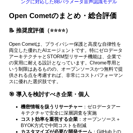
ングに対応した8Bパラメータ音声認識モデル
Open Cometのまとめ・総合評価
📝 推奨度評価（⭐️⭐️⭐️⭐️）
Open Cometは、プライバシー保護と高度な自律性を
両立した優れたAIエージェントです。特にゼロデータ
アーキテクチャとSTORM型リサーチ機能は、企業で
の実用に耐える設計となっています。Chrome専用と
いう制限はあるものの、オープンソースかつ無料で提
供される点を考慮すれば、非常にコストパフォーマン
スに優れた選択肢です。
🎯 導入を検討すべき企業・個人
機密情報を扱うリサーチャー
：ゼロデータアー
キテクチャで安全に深層調査を実施
コスト効率を重視する企業
：オープンソース＋
BYOK方式で中間コストを削減
カスタマイズが必要な開発チーム
：GitHub上の