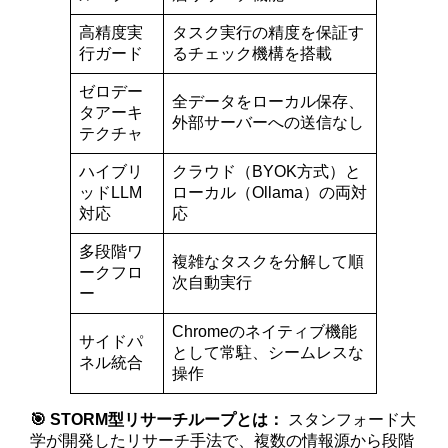
高精度実
タスク実行の精度を保証す
行ガード
るチェック機構を搭載
ゼロデー
全データをローカル保存、
タアーキ
外部サーバーへの送信なし
テクチャ
ハイブリ
クラウド（BYOK方式）と
ッドLLM
ローカル（Ollama）の両対
対応
応
多段階ワ
複雑なタスクを分解して順
ークフロ
次自動実行
ー
Chromeのネイティブ機能
サイドパ
として常駐、シームレスな
ネル統合
操作
🎯 STORM型リサーチループとは：
スタンフォード大
学が開発したリサーチ手法で、複数の情報源から段階