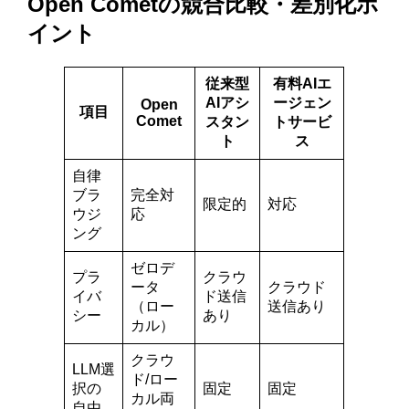
Open Cometの競合比較・差別化ポ
イント
従来型
有料AIエ
AIアシ
ージェン
Open
項目
Comet
スタン
トサービ
ト
ス
自律
ブラ
完全対
限定的
対応
ウジ
応
ング
ゼロデ
プラ
クラウ
ータ
クラウド
イバ
ド送信
（ロー
送信あり
シー
あり
カル）
クラウ
LLM選
ド/ロー
択の
固定
固定
カル両
自由