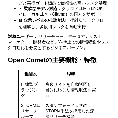
プと実行ガード機能で信頼性の高いタスク処理
🔧
柔軟なモデル対応
：クラウドLLM（BYOK）
とローカルLLM（Ollama）の両方をサポート
📊
企業レベルの推論能力
：複雑なワークフロー
を理解し、多段階タスクを自動実行
対象ユーザー：
リサーチャー、データアナリスト、
マーケター、開発者など、Web上での情報収集やタス
ク自動化を必要とするビジネスパーソン。
Open Cometの主要機能・特徴
機能名
説明
自律型ブ
複数サイトを自動巡回し、
ラウジン
目的に応じた情報収集を実
グ
行
STORM型
スタンフォード大学の
リサーチ
STORM手法を採用した深
ループ
層リサーチ機能